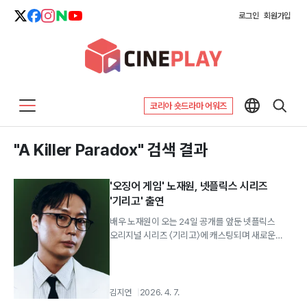
로그인
회원가입
코리아 숏드라마 어워즈
"A Killer Paradox" 검색 결과
'오징어 게임' 노재원, 넷플릭스 시리즈
'기리고' 출연
배우 노재원이 오는 24일 공개를 앞둔 넷플릭스
오리지널 시리즈 〈기리고〉에 캐스팅되며 새로운
연기 변신을 예고했다.
김지연
2026. 4. 7.