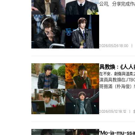
公司，分享完成作
成並公開自己的執
具敘煥透過所屬經紀
詞「All for One, 
2026/05/26 18:00
|
具教煥：《人人
在不安、創傷與溫柔之
演員具教煥在JT
哥振滿（朴海俊）
感. 另一方面，面
現出不屈不撓的意
性的我也鹼性. 」
2026/05/12 18:12
|
'Mo-ja-m