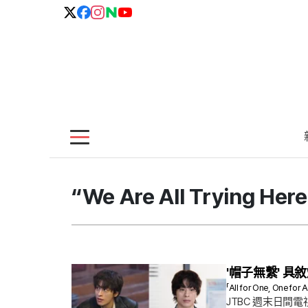
“We Are All Trying 
'帽子無繫' 
「All for One, One for Al
JTBC 週末日間