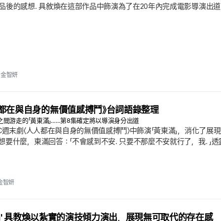
品後的感想. 具敘煥在這部作品中飾演為了在20年內完成電影導演出道
導作品，接著以獲得新人導演獎、達成目標的樣貌收束敘事. 具敘煥飾
公司「NAMU ACTORS」（樹木演員）表示：「在閱讀觀眾們的評論時
One for All」，向觀眾致謝.
金智妍
都在與自身的無價值感搏鬥》台詞語錄整理
間游走的「黃東滿」……第8集確定將以導演身分出道
BC週末劇〈人人都在與自身的無價值感搏鬥〉中飾演「黃東滿」，消化了展
想要什麼，東滿回答：「不會感到不安. 只要不那麼不安就行了，我. 
對輕視他的人，他說：「我會在我無價值感的盡頭打撈出那閃亮的真相. 期
志. 同時也有呈現他與恩娥（高潤貞）關係的台詞. 東滿說：「我是像石
以此比喻自己會依照他人的態度來保護自己.
金智妍
u-ssa' 具教煥以紮實的演技傾力演出，展現無可取代的存在感