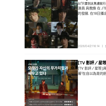
以「只要別太焦慮就
演員 具教煥 在 
的發展. 在18日
維生，同時正在撰
（崔元英 飾）勸
2026/04/21 16:14
|
【TV 影評／星
[TV 影評／星等
著「在自以為是的朋
子耍鬧〉至第2集
／目前仍然不算是
★★★★／只要我還