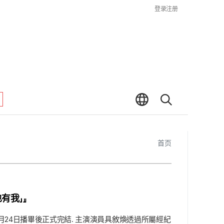
登录
注册
首页
有我」』
本月24日播畢後正式完結. 主演演員具敘煥透過所屬經紀