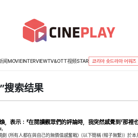
新闻
MOVIE
INTERVIEW
TV&OTT
视频
STAR
코리아 숏드라마 어워즈
Here”搜索结果
具敘煥，表示：『在閱讀觀眾們的評論時，我突然感覺到「那裡也
l」
電視劇 〈所有人都在與自己的無價值感奮戰〉（以下簡稱 〈帽子無繫〉）於