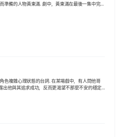
而準備的人物黃東滿. 劇中，黃東滿在最後一集中完
演角色經歷的不安與成長過程，並帶領整部戲的核心.
，我突然感覺到『那裡也有我』. 」他接著提到作品中的台
現角色複雜心理狀態的台詞. 在某場戲中，有人問他哥
」透露出他與其追求成功，反而更渴望不那麼不安的穩定
待我的光輝故事. 來試著擋我看看，能擋得住嗎. 」展
蕊試紙一樣的男人. 對方是酸性的我也酸性，對方是鹼