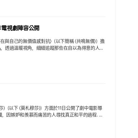
6年電視劇陣容公開
所有人都在與自己的無價值感對抗〉（以下簡稱 〈共鳴無價〉）擔
的作品，透過溫暖視角，細細追蹤那些在自以為得意的人群
同主演，已被列為最受期待的下半年代表作之一. 接下
〉（以下 〈莫札穆莎〉）方面於11日公開了劇中電影導
獨，因嫉妒和羨慕而痛苦的人尋找真正和平的過程. 吳
京世雖然是一位導演，擁有五部長片的堅實職業生涯，但
管在業界受到認可，但他對於20年來一直想當導演的黃