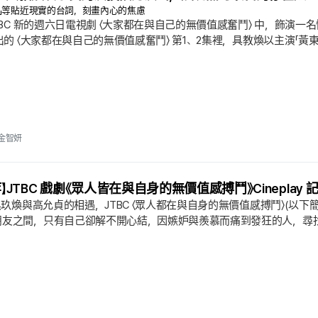
行」等貼近現實的台詞，刻畫內心的焦慮
JTBC 新的週六日電視劇 〈大家都在與自己的無價值感奮鬥〉 中，飾
播出的 〈大家都在與自己的無價值感奮鬥〉 第1、2集裡，具教煥以主演「
寫劇本 〈為您打造天氣〉. 當天播出描繪了在原地踏步20年的東萬，在
他要過更現實的生活時，東萬回應道「我的人生為什麼要讓你滿意呢. 」並
金智妍
等】JTBC 戲劇《眾人皆在與自身的無價值感搏鬥》Cineplay 
]具玖煥與高允貞的相遇，JTBC 〈眾人都在與自身的無價值感搏鬥〉(以下簡
友之間，只有自己卻解不開心結，因嫉妒與羨慕而痛到發狂的人，尋找平靜」
後，分享觀後感。朱成哲／★★★★／從首集開始我對 〈帽子耍鬧〉 的心
「好感」而是靠「演員」的實力在撐著局面，不過金智妍／★★☆／投入
保有「自己也是世界的一部分」的感...