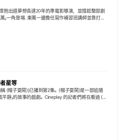
演一名懷抱出道夢想長達20年的準電影導演，並撐起整部劇
黃東萬」一角登場. 東萬一邊擔任寫作補習班講師並靠打工
周遭冷淡眼光下所經歷的衝突與內心的不安. 當崔代表
流露出他對自身生活的態度.
記者星等
稱 〈帽子耍鬧〉)已播到第2集。〈帽子耍鬧〉是一部追隨
的故事的戲劇。Cineplay 的記者們將在看過 〈帽
情手錶模式就已被點亮成「崇拜」的綠燈成燦宇／★★★☆
滿滿的台詞要嘛讓人產生共鳴、要嘛讓人感到秋亞英／