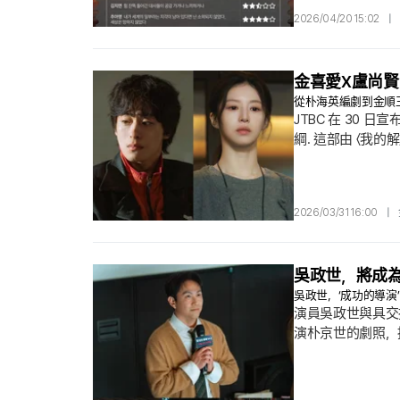
2026/04/20 15:02
|
金喜愛X盧尚賢
從朴海英編劇到金順
JTBC 在 30 
綱. 這部由 〈我
中，因嫉妒與怨尤
來的陣容同樣星光
2026/03/31 16:00
|
吳政世，將成為
吳政世，‘成功的導
演員吳政世與具交換
演朴京世的劇照，
政世在劇中飾演黃
最近他雄心勃勃推
東萬所說的每一句