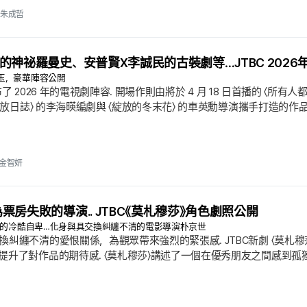
朱成哲
的神祕羅曼史、安普賢X李誠民的古裝劇等…JTBC 202
玉，豪華陣容公開
日宣布了 2026 年的電視劇陣容. 開場作則由將於 4 月 18 日首播的 〈
的解放日誌〉 的李海暎編劇與 〈綻放的冬末花〉 的車英勳導演攜手打造
而備受折磨的人心. 擁有獨特磁場的具敘煥與已成話題趨勢的高潤貞共
熠熠.
金智妍
票房失敗的導演.. JTBC《莫札穆莎》角色劇照公開
演’的冷酷自卑…化身與具交換糾纏不清的電影導演朴京世
糾纏不清的愛恨關係，為觀眾帶來強烈的緊張感. JTBC新劇 〈莫札穆莎
提升了對作品的期待感. 〈莫札穆莎〉講述了一個在優秀朋友之間感到孤
東萬（具交換）的成功朋友，電影公司‘高朴電影’的導演朴京世. 朴
出的電影《沒有手的二姐》卻慘遭票房失敗，開始經歷內心的裂痕. 儘
話和他寫的每一行文字，都感到無盡的憤怒，展現出複雜的面貌.