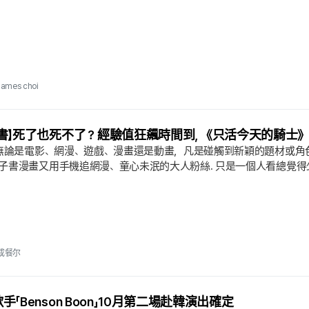
James choi
書】死了也死不了？經驗值狂飆時間到，《只活今天的騎士》
 無論是電影、網漫、遊戲、漫畫還是動畫，凡是碰觸到新穎的題材或角
子書漫畫又用手機追網漫、童心未泯的大人粉絲. 只是一個人看總覺得
的漫畫書〉，把那些與人分享會更有趣的作品推薦給大家. 時間是人類想
一片難以征服的領域，因此以時間為題的創作自古至今源源不絕. 若說
角色被困在某個特定時段的「時間循環」作品.
成餐尔
「Benson Boon」10月第二場赴韓演出確定