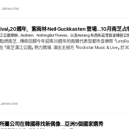
James choi
estival」20週年，紫雨林·Nell·Guckkasten 登場…10月南芝占
園舉辦…NoBrain、NothingButThieves、以及Nutsing 布西布茲等首波陣容公
燃南芝…傳奇回歸今年迎來20週年的南韓代表型都市音樂祭 『LetsRockFes
『南芝漢江公園』 熱力開場. 演出主辦方 『Rockstar Music & Li
 舉辦 『2026 LetsRockFestival』. 自2006年首度啟動以來，
將帶來規模壓倒性的演出. 已公布的首波陣容，足以滿足搖滾迷的期待.
James choi
treet》所屬公司在韓國尋找新偶像…亞洲5個國家選秀