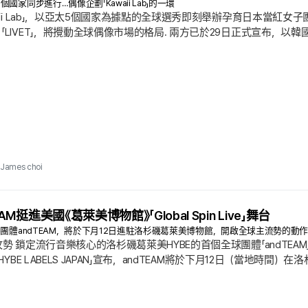
國家同步進行…偶像企劃「Kawaii Lab」的一環
ii Lab」，以亞太5個國家為據點的全球選秀即刻舉辦孕育日本當紅女子團體 「Cut
「LIVET」，將攪動全球偶像市場的格局. 兩方已於29日正式宣布，以
bisystem」的核心偶像培育企劃 「Kawaii Lab」主導展開. 入選
雙方抱持強烈企圖，挖掘遍布亞洲的潛力原石，培育符合全球標準的全新
James choi
AM挺進美國《葛萊美博物館》「Global Spin Live」舞台
外團體andTEAM，將於下月12日進駐洛杉磯葛萊美博物館，開啟全球主流勢的動作
攻勢 鎖定流行音樂核心的洛杉磯葛萊美HYBE的首個全球團體「andTEA
HYBE LABELS JAPAN」宣布，andTEAM將於下月12日（當地時間）在洛
海演出，更顯示主流流行音樂市場的關鍵權威機構，已正式認可他們的全球擴散影響力
威企劃內容，精挑細選在全球音樂圈最具鮮明出色表現的藝人予以集中