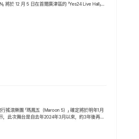
 12 月 5 日在首爾廣津區的 「Yes24 Live Hall」
擔任主唱與吉他的 「丹尼古奇 馬古洛」為核心，「KANABOON」 以
.
行搖滾樂團 「瑪鳳五（Maroon 5）」 確定將於明年1月
orea」 表示，此次舞台是自去年2024年3月以來，約3年後再次
五（Maroon5）」，自2002年正規專輯 「關於珍妮的歌