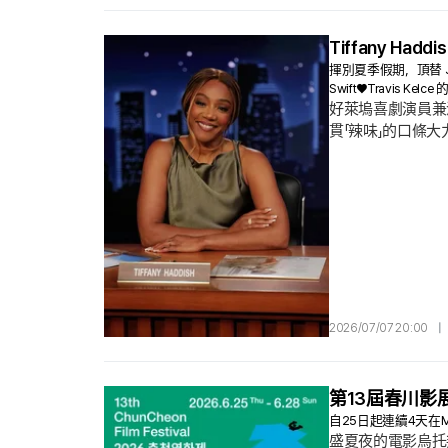
Tiffany Ha
揮別夏季假期，頂替 Jim
Swift♥Travis 
好萊塢喜劇演員兼演員 T
貫「辣味」的口條大力
Taylor Swift
2 個月休假空白的
2026/07/07 20:00
|
第13屆春川影
自25日起連續4天在
盛夏夜的電影烏托邦