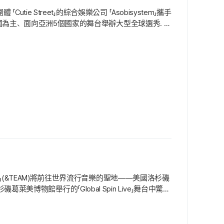
ie Street」的綜合娛樂公司 「Asobisystem」攜手
韓國為主、面向亞洲5個國家的舞台舉辦大型全球選秀. 本
舞台將以韓國為起點，縮小至中國、泰國、印尼、越南等亞洲5個
藝人.
M」(&TEAM)將前往世界流行音樂的聖地——美國洛杉磯
杉磯葛萊美博物館舉行的「Global Spin Live」舞台中驚喜
. 葛萊美博物館的「Global Spin Live」是
聚焦.