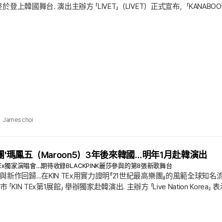
於登上韓國舞台. 演出主辦方 「LIVET」（LIVET）正式宣布，「KANABOON」 將於
「CRITICAL HIT PARADE」（CRITICAL HIT PARADE）. 以
製造出強烈衝擊，憑藉紮實的演奏實力與高感染力旋律，早已廣為人知
James choi
團'瑪鳳五（Maroon5）3年後來韓國…明年1月赴韓演出
 TEx獨家演唱會…期待收錄BLACKPINK麗莎參與的第8張新歌舞台
莎參與新作回歸…在KIN TEx用實力證明『21世紀最高樂團』的風範全球知名流
「KIN TEx第1展館」 舉辦獨家赴韓演出. 主辦方 「Live Nation K
別具意義. 由前台主唱 「亞當·萊文（Adam Levine）」 領軍的 「瑪鳳
t Jane）」 出道以來，便改寫了流行音樂界的版圖.