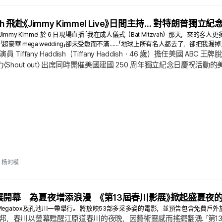
ddish 飛赴《Jimmy Kimmel Live》日間主持… 對特朗普獨立
my Kimmel 於 6 日現場直播 「我在成人儀式（Bat Mitzvah）那天，來的客人更多
Kelce 的「超豪華 mega wedding」卻未受邀而不滿……「地球上所有名人都去了，卻把我漏掉
iffany Haddish（Tiffany Haddish・46 歲）擔任美國 ABC 王牌
〈Shout out〉 出席同時開催美國建國 250 周年獨立紀念日慶祝活動的
 的世紀婚禮，讓電視前的觀眾全笑到停不下來。 在 Instagram 查看這則貼文 Tiffa
第一棒… 率性展開犀利政治諷刺...
杨时模
展開幕 為夏夜增添浪漫 《第13屆春川影展》掀起盛夏夜
Megabox及孔池川一帶舉行。 將放映53部多采多姿的電影，並預告包含免費戶
，春川以螢幕甦醒江原道春川的夜晚，因藝術靈感而搖擺翻湧. 「第13屆春