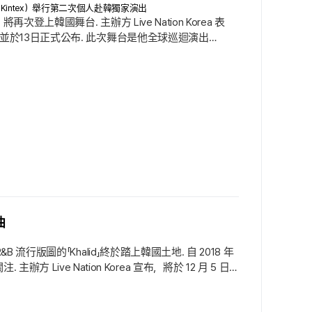
E 達（Kintex）舉行第二次個人赴韓獨家演出
登上韓國舞台. 主辦方 Live Nation Korea 表
演出，並於13日正式公布. 此次舞台是他全球巡迴演出
第二個具里程碑意義的時刻. 他在2021年流行音樂圈如
一躍成為炙手可熱的後起之星.
曲
 流行版圖的「Khalid」終於踏上韓國土地. 自 2018 年
ve Nation Korea 宣布，將於 12 月 5 日
 月於美國拉斯維加斯華麗揭幕的全球巡迴「It’s Allways