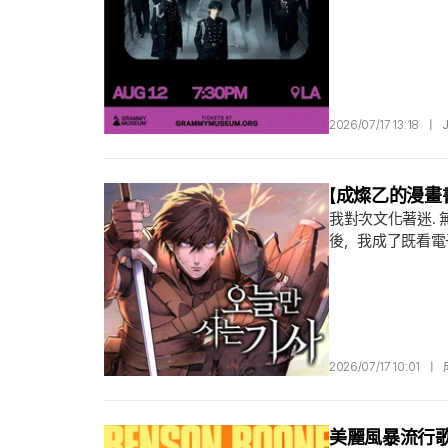
2026/07/17 13:18
|
【成燦乙的漫畫
我對次文化著迷.
後，我成了既看電
發，撰寫〈成燦乙
代科學，時間仍是
深刻的，往往是讓
2026/07/17 10:01
|
美麗風暴流行歌手