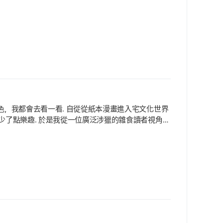
色，我都會去看一看. 自從從紙本漫畫進入宅文化世界
少了點樂趣. 於是我從一位廣泛涉獵的雜食讀者視角出
像力的寶庫. 縱使人類擁有漫長的歷史與高度發達的現
「時空穿越」向來是最傳統的題材，那麼近年最令人印象