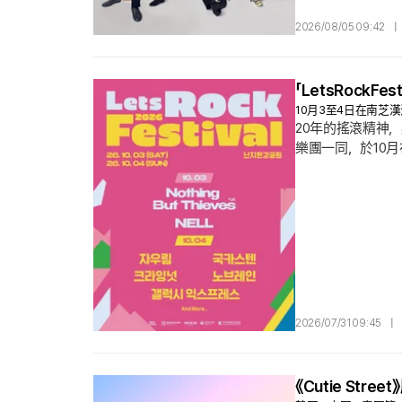
2026/08/05 09:42
|
「LetsRockF
10月3至4日在南芝漢江公
20年的搖滾精神，點
樂團一同，於10月在 
區 『南芝漢江公園』
生日，主辦方預告
2026/07/31 09:45
|
《Cutie S