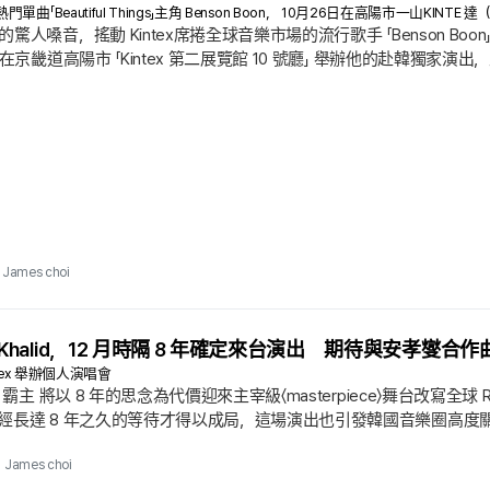
「Beautiful Things」主角 Benson Boon， 10月26日在高陽市一山KINT
嗓音，搖動 Kintex席捲全球音樂市場的流行歌手 「Benson Boon」 將再次
在京畿道高陽市 「Kintex 第二展覽館 10 號廳」 舉辦他的赴韓獨家
an」 的一環，也是他繼去年1月首次赴韓獨家演出後，與韓國歌迷再次相遇的
單曲 「GHOST TOWN」 藉由全球社群媒體演算法迅速攻佔熱度，讓他
James choi
 Khalid，12 月時隔 8 年確定來台演出 期待與安孝燮合作
ntex 舉辦個人演唱會
霸主 將以 8 年的思念為代價迎來主宰級〈masterpiece〉舞台改寫全球 R&B
達 8 年之久的等待才得以成局，這場演出也引發韓國音樂圈高度關注. 主辦方 Li
ntex 第 2 展覽館 10 號館」舉辦他的個人來韓演唱會. 此次舞台是他在 5
James choi
ere」的一環.