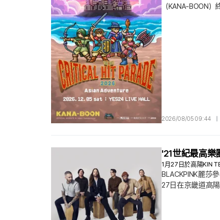
（KANA-BOON）終
舉辦首場單獨赴韓演唱會 
爆發性的樂團聲響
2026/08/05 09:44
|
'21世紀最高樂
1月27日於高陽KIN
BLACKPINK麗
27日在京畿道高陽市 
與韓國歌迷同台互動，
（Songs Abou