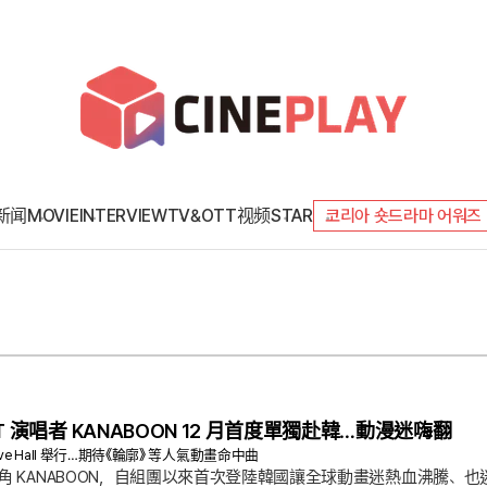
新闻
MOVIE
INTERVIEW
TV&OTT
视频
STAR
코리아 숏드라마 어워즈
T 演唱者 KANABOON 12 月首度單獨赴韓…動漫迷嗨翻
4 Live Hall 舉行…期待《輪廓》 等人氣動畫命中曲
角 KANABOON，自組團以來首次登陸韓國讓全球動畫迷熱血沸騰、也迷倒 J