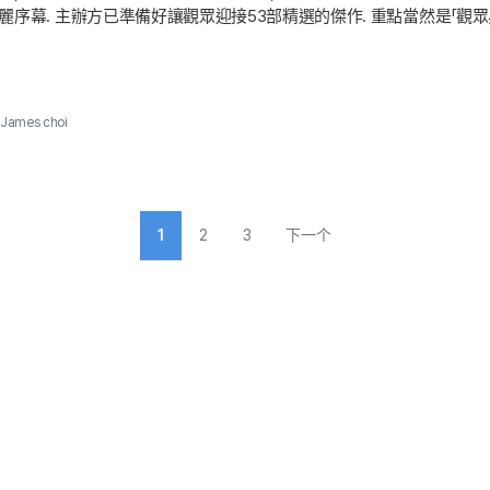
序幕. 主辦方已準備好讓觀眾迎接53部精選的傑作. 重點當然是「觀眾與
ce）」等作品建立獨樹一格美學的金大宇（Kim DaeWoo）導演，以及江原
川岸的「免費戶外放映」將推出「來自比克寧（Becoming Kim）」、「瑪蒂爾達
James choi
1
2
3
下一个