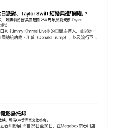
紀念日派對、Taylor Swift 結婚典禮「開砲」？
」… 嘲弄特朗普「美國建國 250 周年」派對規模 Taylor
」爆笑
脫口秀 《Jimmy Kimmel Live!》 的日間主持人，並以她一
美國總統唐納・川普（Donald Trump），以及流行巨星
ny Haddish（@tiffanyhaddish）分享的貼文 ■ 用
的電影烏托邦
外放映、導演GV等豐富文化盛會。
川影展」將自25日至28日，在Megabox南春川店