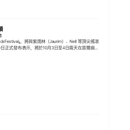
領
開
tival』，將與紫雨林（Jaurim）、Nell 等頂尖搖滾
ve』 於30日正式發布表示，將於10月3日至4日兩天在首爾麻浦
這項音樂祭已成為秋季音樂活動的代表品牌. 為了慶祝邁入第20個