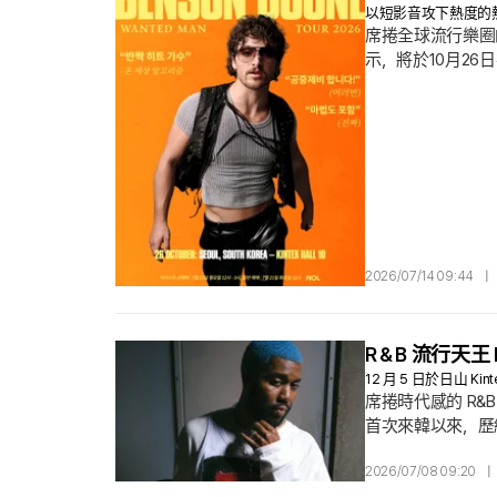
以短影音攻下熱度的熱門單曲
席捲全球流行樂圈的驚人
示，將於10月26日
「Wanted M
彗星般出現. 出道
2026/07/14 09:44
|
R＆B 流行天王
12 月 5 日於日山 Ki
席捲時代感的 R&B 
首次來韓以來，歷經長
在京畿道高陽市「Ki
2026/07/08 09:20
|
Summer Somewh