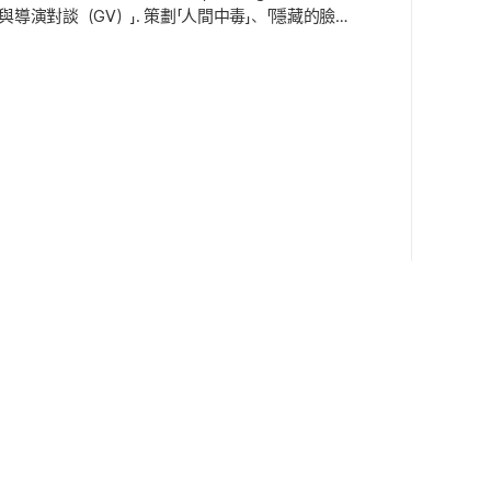
導演對談（GV）」. 策劃「人間中毒」、「隱藏的臉
道出身的演員李在仁（Lee JaeIn）特別展，將預告更深
（Matilda）」、「巨魔（Troll）」，把盛夏夜的浪漫推