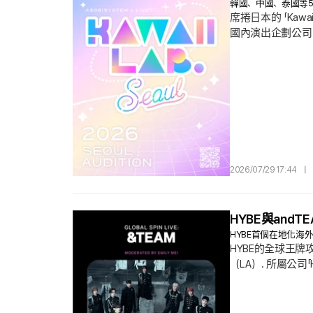
韓國、中國、泰國等5個
席捲日本的 「Kawa
國內演出企劃公司 
次選秀將由 「Aso
國家. 據解讀，
2026/07/29 17:44
|
HYBE與andTE
HYBE首個在地化海
HYBE的全球王牌
（LA）. 所屬公司「
登場. 這不只是跨
業界公認的最高權