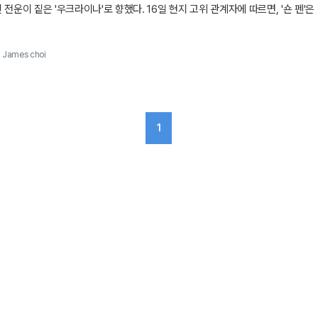
 전운이 짙은 '우크라이나'로 향했다. 16일 현지 고위 관계자에 따르면, '숀 펜
다. 그는 전쟁 발발 직후부터 '볼로디미르 젤렌스키' 우크라이나 대통령의 리더십
 데 앞장서 왔다.
James choi
1