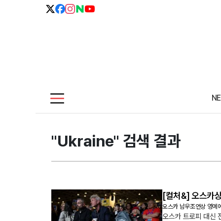
N
"Ukraine" 검색 결과
[컬처&] 오스카
오스카 남우조연상 영예에
오스카 트로피 대신 전