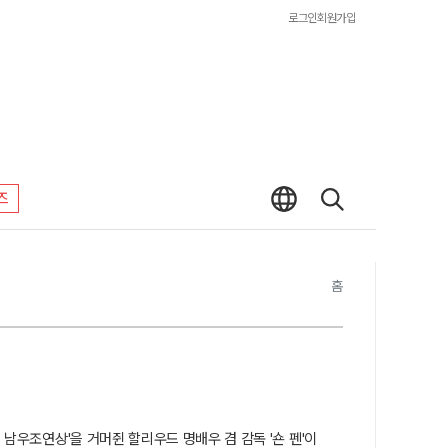
로그인
회원가입
즈
홈
 남우조연상'을 거머쥔 할리우드 명배우 겸 감독 '숀 펜'이