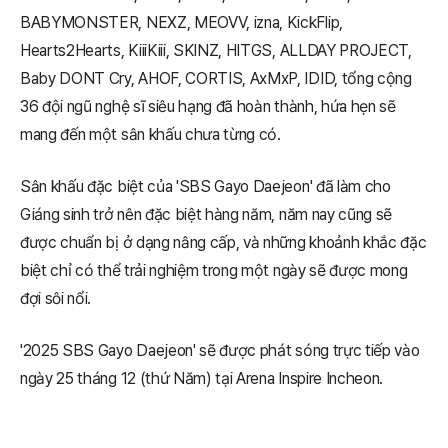
BABYMONSTER, NEXZ, MEOVV, izna, KickFlip,
Hearts2Hearts, KiiiKiii, SKINZ, HITGS, ALLDAY PROJECT,
Baby DONT Cry, AHOF, CORTIS, AxMxP, IDID, tổng cộng
36 đội ngũ nghệ sĩ siêu hạng đã hoàn thành, hứa hẹn sẽ
mang đến một sân khấu chưa từng có.
Sân khấu đặc biệt của 'SBS Gayo Daejeon' đã làm cho
Giáng sinh trở nên đặc biệt hàng năm, năm nay cũng sẽ
được chuẩn bị ở dạng nâng cấp, và những khoảnh khắc đặc
biệt chỉ có thể trải nghiệm trong một ngày sẽ được mong
đợi sôi nổi.
'2025 SBS Gayo Daejeon' sẽ được phát sóng trực tiếp vào
ngày 25 tháng 12 (thứ Năm) tại Arena Inspire Incheon.