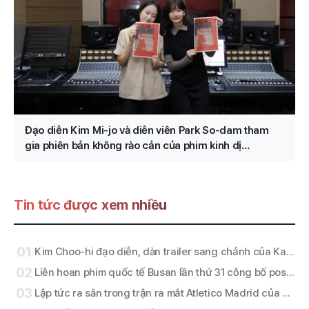
Đạo diễn Kim Mi-jo và diễn viên Park So-dam tham
gia phiên bản không rào cản của phim kinh dị
“Conclave”
Tin tức được xem nhiều
01
Kim Choo-hi đạo diễn, dàn trailer sang chảnh của Kang Mal-geum·Jang Hang-jun (đạo diễn)·Nhà văn Kim Eun-hee, nhân vật chính là ai
02
Liên hoan phim quốc tế Busan lần thứ 31 công bố poster chính thức theo chủ đề “Quần tượng (群像)”
03
Lập tức ra sân trong trận ra mắt Atletico Madrid của Lee Kang-in! ATEEZ San thực hiện nghi lễ chào sân · RESCENE diễn halftime được xác nhận