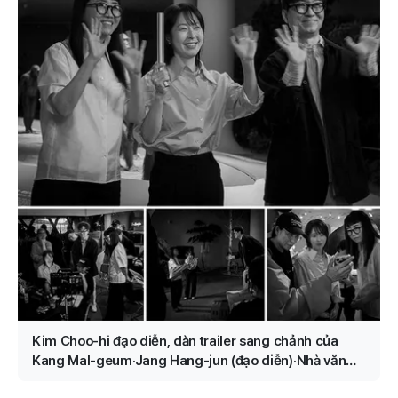
Kim Choo-hi đạo diễn, dàn trailer sang chảnh của
Kang Mal-geum·Jang Hang-jun (đạo diễn)·Nhà văn
Kim Eun-hee, nhân vật chính là ai