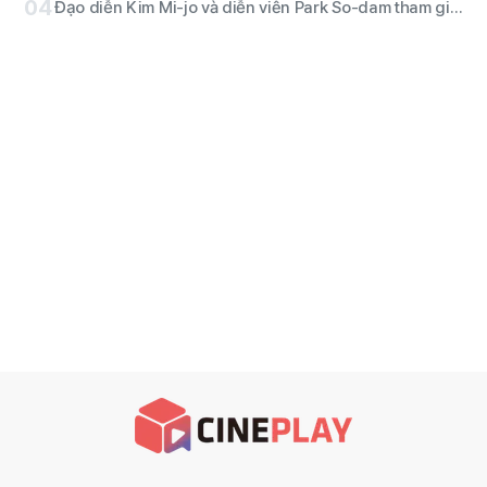
04
Đạo diễn Kim Mi-jo và diễn viên Park So-dam tham gia phiên bản không rào cản của phim kinh dị “Conclave”