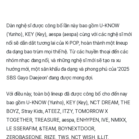
Dàn nghệ sĩ được công bố lần này bao gồm U-KNOW
(Yunho), KEY (Key), aespa (aespa) cùng với các nghệ sĩ mới
nổi sẽ dẫn dắt tương lai của K-POP, hoàn thành một lineup
đa dạng bao trùm mọi thế hệ. Từ các huyền thoại đến các
nhóm nhạc đang nổi, và những nghệ sĩ mới sẽ tạo ra xu
hướng mới, một sân khấu đa dạng và phong phú của '2025
SBS Gayo Daejeon' đang được mong đợi.
Với điều này, toàn bộ lineup đã được công bố cho đến nay
bao gồm U-KNOW (Yunho), KEY (Key), NCT DREAM, THE
BOYZ, Stray Kids, ATEEZ, ITZY, TOMORROW X
TOGETHER, TREASURE, aespa, ENHYPEN, IVE, NMIXX,
LE SSERAFIM, &TEAM, BOYNEXTDOOR,
ZEROBASEONE, RIIZE, TWS, NCT WISH, ILLIT,