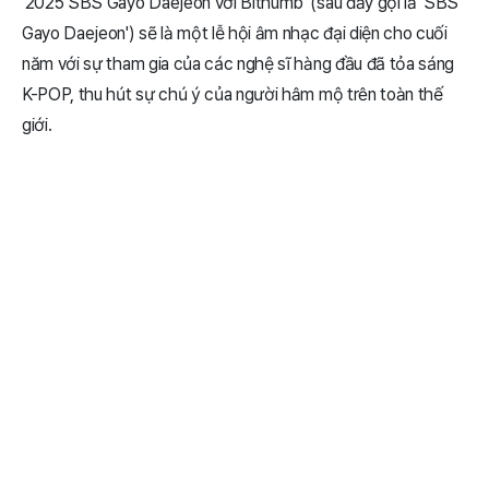
'2025 SBS Gayo Daejeon với Bithumb' (sau đây gọi là 'SBS
Gayo Daejeon') sẽ là một lễ hội âm nhạc đại diện cho cuối
năm với sự tham gia của các nghệ sĩ hàng đầu đã tỏa sáng
K-POP, thu hút sự chú ý của người hâm mộ trên toàn thế
giới.