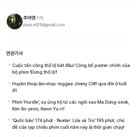
추아영
기자
pluie.et09@gmail.com
연관기사
Cuộc tấn công thổ lộ bắt đầu! Công bố poster chính của
bộ phim 'Đừng thổ lộ'!
Huyền thoại âm nhạc reggae Jimmy Cliff qua đời ở tuổi
81
Phim 'Hurdle', sự ủng hộ từ các ngôi sao Ma Dong-seok,
Kim So-yeon, Kwon Yu-ri!
'Quốc bảo' 174 phút · 'Avatar: Lửa và Tro' 195 phút, chủ
đề của rạp chiếu phim cuối năm nay là thời gian chạy!