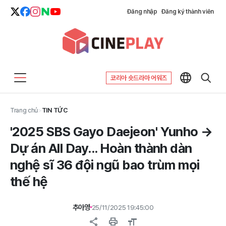
Đăng nhập
Đăng ký thành viên
코리아 숏드라마 어워즈
Trang chủ
>
TIN TỨC
'2025 SBS Gayo Daejeon' Yunho →
Dự án All Day... Hoàn thành dàn
nghệ sĩ 36 đội ngũ bao trùm mọi
thế hệ
추아영
25/11/2025 19:45:00
share
print
format_size