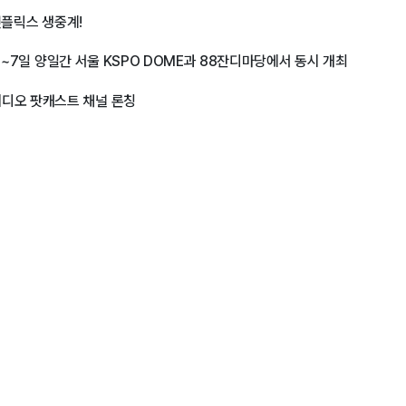
 넷플릭스 생중계!
월 6~7일 양일간 서울 KSPO DOME과 88잔디마당에서 동시 개최
비디오 팟캐스트 채널 론칭