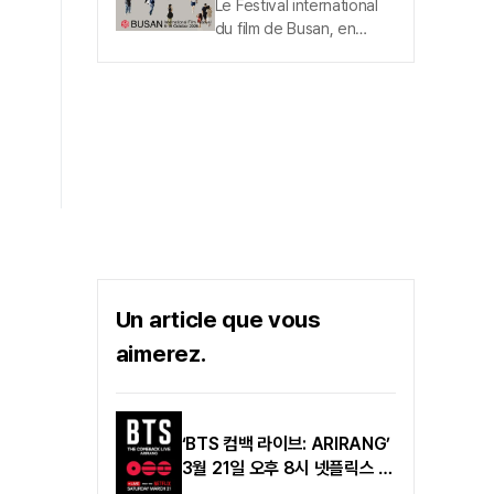
Le Festival international
Jecheon a publié, le 7
exclusivité l’affiche
du film de Busan, en
août, sa bande-annonce
officielle sur le thème «
préparation pour son
officielle. Dans cette
Gun-sang (群像) »
ouverture, a dévoilé
bande-annonce
l’affiche de cette
officielle, 〈CHANG〉 Chan-
année.Pour sa 31e
sil-i 〈/RANGLE_BRACKET〉
édition, le Festival
Kim Choi-hui signe la mise
international du film de
en scène, tandis que...
Busan a rendu publique,
le 7 août, l’affiche de la
31e édition du Festival
international du film de
Busan. Cette affiche
officielle a été conçue et
Un article que vous
pensée par Choi Soon-
aimerez.
dae, directeur artistique,
qui exerce ce rôle depuis
la 2e...
‘BTS 컴백 라이브: ARIRANG’
3월 21일 오후 8시 넷플릭스 생
중계!