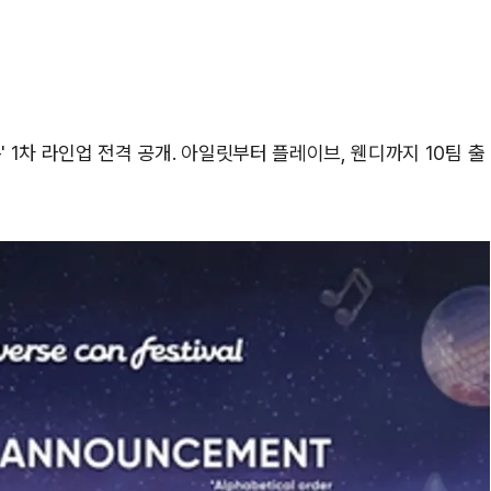
' 1차 라인업 전격 공개. 아일릿부터 플레이브, 웬디까지 10팀 출