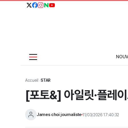
NOUV
Accueil
>
STAR
[포토&] 아일릿·플레이
James choi journaliste
11/03/2026 17:40:32