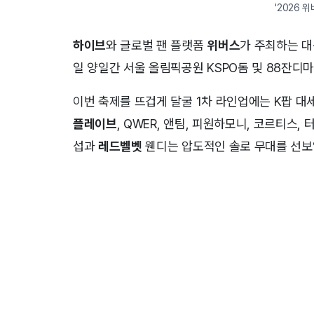
'2026 
하이브
와 글로벌 팬 플랫폼
위버스
가 주최하는 대
일 양일간 서울 올림픽공원 KSPO돔 및 88잔디
이번 축제를 뜨겁게 달굴 1차 라인업에는 K팝 대
플레이브
, QWER, 앤팀, 피원하모니, 코르티스,
섭과
레드벨벳
웬디는 압도적인 솔로 무대를 선보