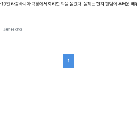
 19일 라꼼빠니아 극장에서 화려한 막을 올렸다. 올해는 현지 팬덤이 두터운 배우
어 압도적인 화제성을 입증했다. 또한 '조성우' 영화음악 감독과 플로렌스 팝
|
James choi
1