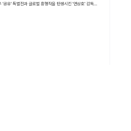
 '공유' 특별전과 글로벌 흥행작을 탄생시킨 '연상호' 감독의
스 오케스트라의 협연은 영화제의 품격을 한층 끌어올린다.