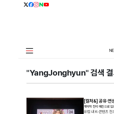
N
"YangJonghyun" 검색 
[컬처&] 공유·
개막작 전석 매진으로 입증
유럽 내 K-콘텐츠 전