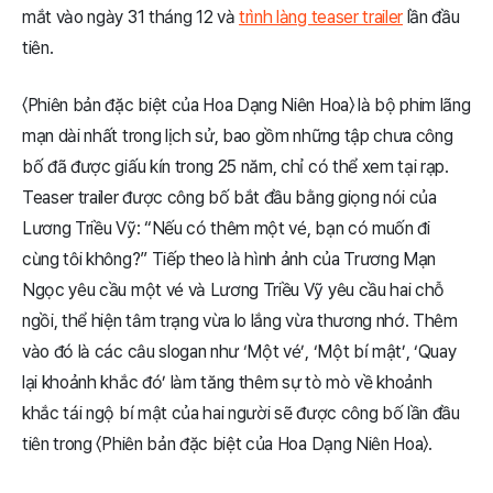
mắt vào ngày 31 tháng 12 và
trình làng teaser trailer
lần đầu
tiên.
〈Phiên bản đặc biệt của Hoa Dạng Niên Hoa〉 là bộ phim lãng
mạn dài nhất trong lịch sử, bao gồm những tập chưa công
bố đã được giấu kín trong 25 năm, chỉ có thể xem tại rạp.
Teaser trailer được công bố bắt đầu bằng giọng nói của
Lương Triều Vỹ: “Nếu có thêm một vé, bạn có muốn đi
cùng tôi không?” Tiếp theo là hình ảnh của Trương Mạn
Ngọc yêu cầu một vé và Lương Triều Vỹ yêu cầu hai chỗ
ngồi, thể hiện tâm trạng vừa lo lắng vừa thương nhớ. Thêm
vào đó là các câu slogan như ‘Một vé’, ‘Một bí mật’, ‘Quay
lại khoảnh khắc đó’ làm tăng thêm sự tò mò về khoảnh
khắc tái ngộ bí mật của hai người sẽ được công bố lần đầu
tiên trong 〈Phiên bản đặc biệt của Hoa Dạng Niên Hoa〉.