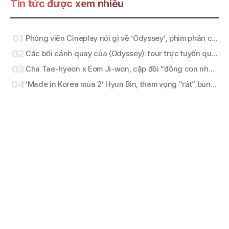
Tin tức được xem nhiều
01
Phóng viên Cineplay nói gì về ‘Odyssey’, phim phản chiến và câu chuyện cuốn hút của Christopher Nolan?
02
Các bối cảnh quay của 〈Odyssey〉: tour trực tuyến qua Ma-rốc, Hy Lạp, Scotland, Iceland và Ý
03
Cha Tae-hyeon x Eom Ji-won, cặp đôi “đông con như năm anh chị em”! Netflix chốt sản xuất phim “Chuyển nghề thành cảnh sát”!
04
‘Made in Korea mùa 2’ Hyun Bin, tham vọng “rát” bùng nổ trọn vẹn! Tung ảnh nhân vật ‘Baek Ki-tae’!