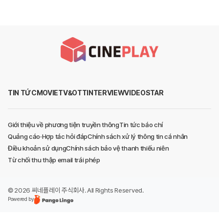
TIN TỨC
MOVIE
TV&OTT
INTERVIEW
VIDEO
STAR
Giới thiệu về phương tiện truyền thông
Tin tức báo chí
Quảng cáo·Hợp tác hỏi đáp
Chính sách xử lý thông tin cá nhân
Điều khoản sử dụng
Chính sách bảo vệ thanh thiếu niên
Từ chối thu thập email trái phép
©
2026
씨네플레이 주식회사
. All Rights Reserved.
Powered by