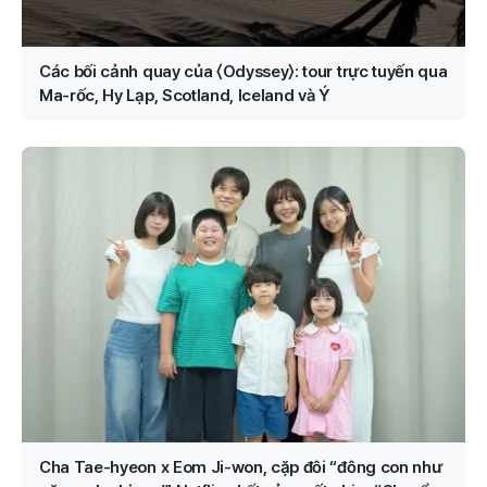
Các bối cảnh quay của 〈Odyssey〉: tour trực tuyến qua
Ma-rốc, Hy Lạp, Scotland, Iceland và Ý
Cha Tae-hyeon x Eom Ji-won, cặp đôi “đông con như