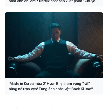
năm anh chị em”! Netflix chốt sản xuất phim “Chuyển
nghề thành cảnh sát”!
‘Made in Korea mùa 2’ Hyun Bin, tham vọng “rát”
bùng nổ trọn vẹn! Tung ảnh nhân vật ‘Baek Ki-tae’!