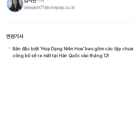
김지연
기자
delaykim71@cineplay.co.kr
연관기사
Bản đặc biệt 'Hoạ Dạng Niên Hoa' bao gồm các tập chưa
công bố sẽ ra mắt tại Hàn Quốc vào tháng 12!