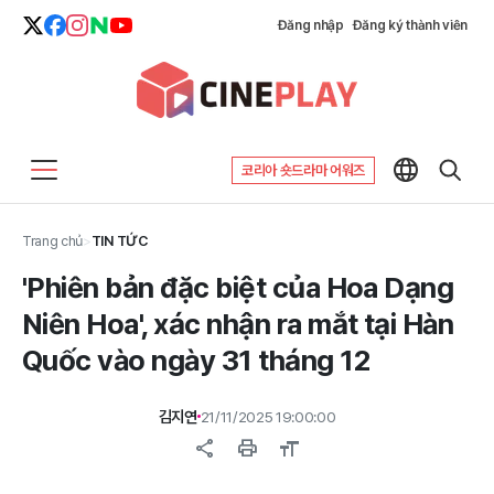
Đăng nhập
Đăng ký thành viên
코리아 숏드라마 어워즈
Trang chủ
>
TIN TỨC
'Phiên bản đặc biệt của Hoa Dạng
Niên Hoa', xác nhận ra mắt tại Hàn
Quốc vào ngày 31 tháng 12
김지연
21/11/2025 19:00:00
share
print
format_size