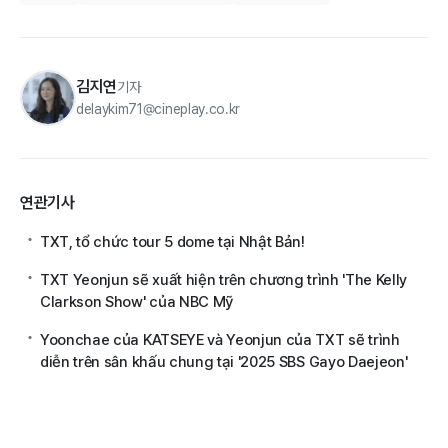
김지연
기자
delaykim71@cineplay.co.kr
연관기사
TXT, tổ chức tour 5 dome tại Nhật Bản!
TXT Yeonjun sẽ xuất hiện trên chương trình 'The Kelly
Clarkson Show' của NBC Mỹ
Yoonchae của KATSEYE và Yeonjun của TXT sẽ trình
diễn trên sân khấu chung tại '2025 SBS Gayo Daejeon'