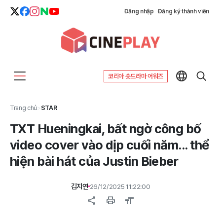
Đăng nhập
Đăng ký thành viên
코리아 숏드라마 어워즈
Trang chủ
>
STAR
TXT Hueningkai, bất ngờ công bố
video cover vào dịp cuối năm... thể
hiện bài hát của Justin Bieber
김지연
26/12/2025 11:22:00
share
print
format_size