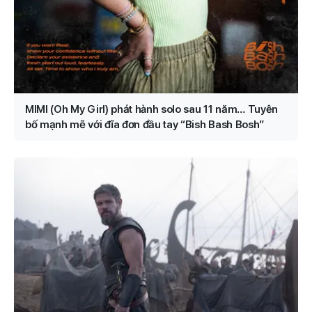
MIMI (Oh My Girl) phát hành solo sau 11 năm… Tuyên
bố mạnh mẽ với đĩa đơn đầu tay “Bish Bash Bosh”