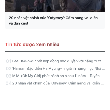
20 nhân vật chính của 'Odyssey': Cẩm nang vai diễn
và dàn cast
Tin tức được xem nhiều
01
Lee Dae-hwi chốt hợp đồng độc quyền với hãng “Off The Record” trực thuộc Wake One… mở màn chặng đường solo thứ 2 với vai trò nghệ sĩ toàn năng
02
'Hanran' đạo diễn Ha Myung-mi giành hạng mục Nhà sản xuất Bechdelian của năm, làm nóng Nhà hát Điện ảnh của Seoul trong năm nay
03
MIMI (Oh My Girl) phát hành solo sau 11 năm… Tuyên bố mạnh mẽ với đĩa đơn đầu tay “Bish Bash Bosh”
04
20 nhân vật chính của 'Odyssey': Cẩm nang vai diễn và dàn cast