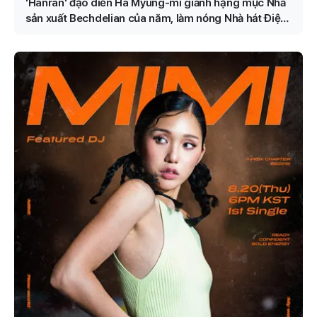
'Hanran' đạo diễn Ha Myung-mi giành hạng mục Nhà
sản xuất Bechdelian của năm, làm nóng Nhà hát Điện
ảnh của Seoul trong năm nay