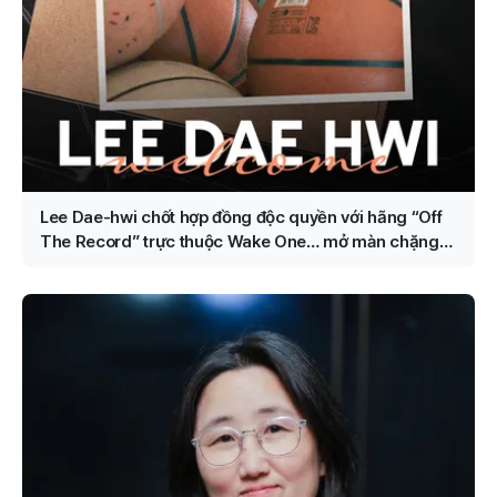
Lee Dae-hwi chốt hợp đồng độc quyền với hãng “Off
The Record” trực thuộc Wake One… mở màn chặng
đường solo thứ 2 với vai trò nghệ sĩ toàn năng