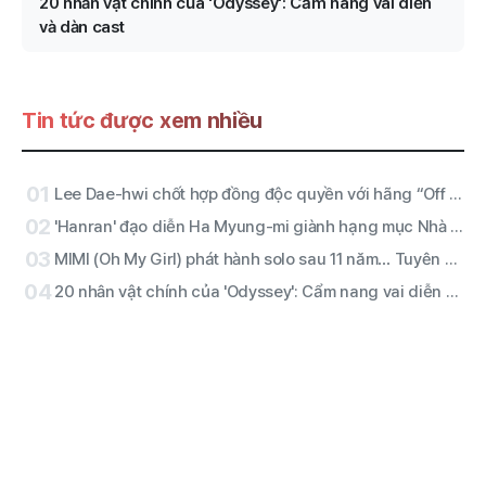
20 nhân vật chính của 'Odyssey': Cẩm nang vai diễn
và dàn cast
Tin tức được xem nhiều
01
Lee Dae-hwi chốt hợp đồng độc quyền với hãng “Off The Record” trực thuộc Wake One… mở màn chặng đường solo thứ 2 với vai trò nghệ sĩ toàn năng
02
'Hanran' đạo diễn Ha Myung-mi giành hạng mục Nhà sản xuất Bechdelian của năm, làm nóng Nhà hát Điện ảnh của Seoul trong năm nay
03
MIMI (Oh My Girl) phát hành solo sau 11 năm… Tuyên bố mạnh mẽ với đĩa đơn đầu tay “Bish Bash Bosh”
04
20 nhân vật chính của 'Odyssey': Cẩm nang vai diễn và dàn cast