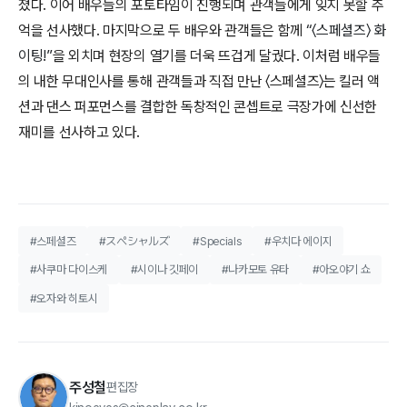
졌다. 이어 배우들의 포토타임이 진행되며 관객들에게 잊지 못할 추
억을 선사했다. 마지막으로 두 배우와 관객들은 함께
“〈스페셜즈〉 화
이팅!”
을 외치며 현장의 열기를 더욱 뜨겁게 달궜다. 이처럼 배우들
의 내한 무대인사를 통해 관객들과 직접 만난 〈스페셜즈〉는 킬러 액
션과 댄스 퍼포먼스를 결합한 독창적인 콘셉트로 극장가에 신선한
재미를 선사하고 있다.
#스페셜즈
#スペシャルズ
#Specials
#우치다 에이지
#사쿠마 다이스케
#시이나 깃페이
#나카모토 유타
#아오야기 쇼
#오자와 히토시
주성철
편집장