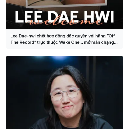
Lee Dae-hwi chốt hợp đồng độc quyền với hãng “Off
The Record” trực thuộc Wake One… mở màn chặng
đường solo thứ 2 với vai trò nghệ sĩ toàn năng