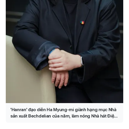
'Hanran' đạo diễn Ha Myung-mi giành hạng mục Nhà
sản xuất Bechdelian của năm, làm nóng Nhà hát Điện
ảnh của Seoul trong năm nay