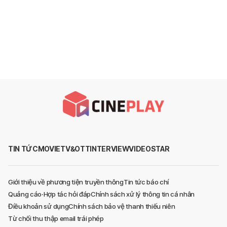
TIN TỨC
MOVIE
TV&OTT
INTERVIEW
VIDEO
STAR
Giới thiệu về phương tiện truyền thông
Tin tức báo chí
Quảng cáo·Hợp tác hỏi đáp
Chính sách xử lý thông tin cá nhân
Điều khoản sử dụng
Chính sách bảo vệ thanh thiếu niên
Từ chối thu thập email trái phép