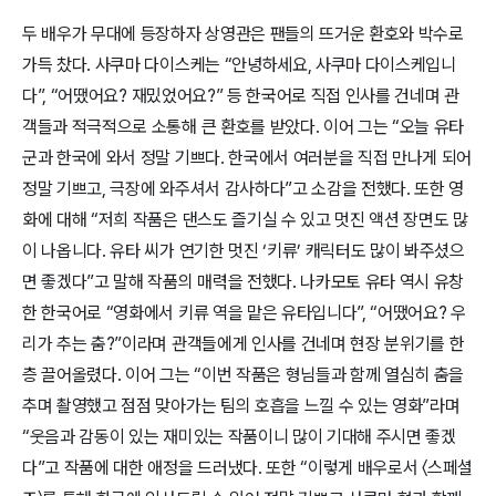
두 배우가 무대에 등장하자 상영관은 팬들의 뜨거운 환호와 박수로
가득 찼다. 사쿠마 다이스케는
“안녕하세요, 사쿠마 다이스케입니
다”
,
“어땠어요? 재밌었어요?”
등 한국어로 직접 인사를 건네며 관
객들과 적극적으로 소통해 큰 환호를 받았다. 이어 그는
“오늘 유타
군과 한국에 와서 정말 기쁘다. 한국에서 여러분을 직접 만나게 되어
정말 기쁘고, 극장에 와주셔서 감사하다”
고 소감을 전했다. 또한 영
화에 대해
“저희 작품은 댄스도 즐기실 수 있고 멋진 액션 장면도 많
이 나옵니다. 유타 씨가 연기한 멋진 ‘키류’ 캐릭터도 많이 봐주셨으
면 좋겠다”
고 말해 작품의 매력을 전했다. 나카모토 유타 역시 유창
한 한국어로
“영화에서 키류 역을 맡은 유타입니다”
,
“어땠어요? 우
리가 추는 춤?”
이라며 관객들에게 인사를 건네며 현장 분위기를 한
층 끌어올렸다. 이어 그는
“이번 작품은 형님들과 함께 열심히 춤을
추며 촬영했고 점점 맞아가는 팀의 호흡을 느낄 수 있는 영화”
라며
“웃음과 감동이 있는 재미있는 작품이니 많이 기대해 주시면 좋겠
다”
고 작품에 대한 애정을 드러냈다. 또한
“이렇게 배우로서 〈스페셜