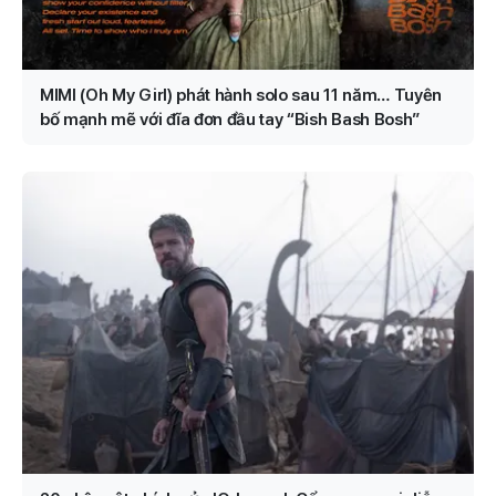
MIMI (Oh My Girl) phát hành solo sau 11 năm… Tuyên
bố mạnh mẽ với đĩa đơn đầu tay “Bish Bash Bosh”