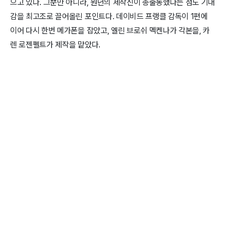
으고 있다. 그뿐만 아니라, 원년의 제작진이 총출동했다는 점도 기대
감을 최고조로 끌어올린 포인트다. 데이비드 프랭클 감독이 1편에
이어 다시 한번 메가폰을 잡았고, 엘린 브로쉬 멕켄나가 각본을, 카
렌 로젠펠트가 제작을 맡았다.