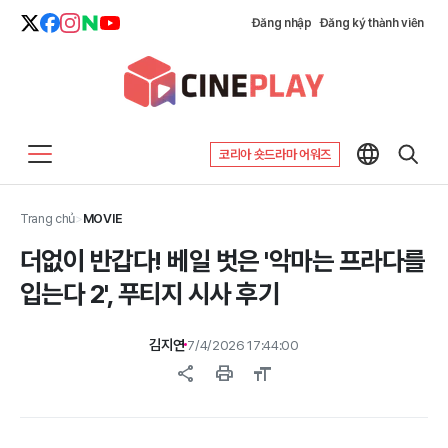
Đăng nhập
Đăng ký thành viên
코리아 숏드라마 어워즈
Trang chủ
>
MOVIE
더없이 반갑다! 베일 벗은 '악마는 프라다를
입는다 2', 푸티지 시사 후기
김지연
7/4/2026 17:44:00
share
print
format_size