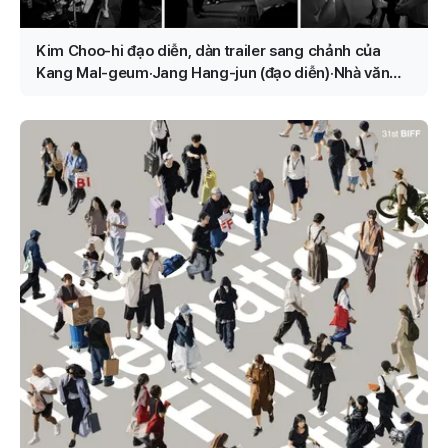
Kim Choo-hi đạo diễn, dàn trailer sang chảnh của
Kang Mal-geum·Jang Hang-jun (đạo diễn)·Nhà văn
Kim Eun-hee, nhân vật chính là ai