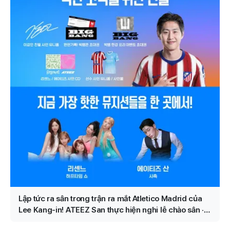
Lập tức ra sân trong trận ra mắt Atletico Madrid của
Lee Kang-in! ATEEZ San thực hiện nghi lễ chào sân ·
RESCENE diễn halftime được xác nhận