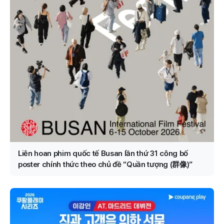
Liên hoan phim quốc tế Busan lần thứ 31 công bố
poster chính thức theo chủ đề “Quần tượng (群像)”