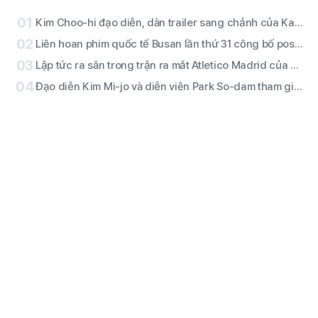
01
Kim Choo-hi đạo diễn, dàn trailer sang chảnh của Kang Mal-geum·Jang Hang-jun (đạo diễn)·Nhà văn Kim Eun-hee, nhân vật chính là ai
02
Liên hoan phim quốc tế Busan lần thứ 31 công bố poster chính thức theo chủ đề “Quần tượng (群像)”
03
Lập tức ra sân trong trận ra mắt Atletico Madrid của Lee Kang-in! ATEEZ San thực hiện nghi lễ chào sân · RESCENE diễn halftime được xác nhận
04
Đạo diễn Kim Mi-jo và diễn viên Park So-dam tham gia phiên bản không rào cản của phim kinh dị “Conclave”