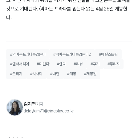
고’ 자신의 자리와 위상을 지키기 위한 인물들의 고군분투를 보여줄
것으로 기대된다. 〈악마는 프라다를 입는다 2〉는 4월 29일 개봉한
다.
#악마는프라다를입는다
#악마는프라다를입는다2
#메릴스트립
#앤해서웨이
#미란다
#앤디
#리뷰
#후기
#푸티지
#풋티지
#시사회
#내한
#개봉
#개봉일
김지연
기자
delaykim71@cineplay.co.kr