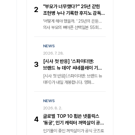
컴퍼니 코리아는 다음 달 9일 '메이드
"부모가 너무했다?" 25년 갇힌
2
인 코리아2'의 전 세계 동시 첫 공개를
조현병 누나 기록한 후지노 감독의
공식화하며 웰메이드 누아르의 귀환을
속사정
'어떻게 해야 했을까. ' 25년의 은둔…
알렸다. 격동의 1970년대를 관통했던
의사 부모의 뼈아픈 선택일본 55회
전작은 낮에는 중앙정보부 요원, 밤에는
연속 매진 화제작, 1980년대 정신과
밀수업자라는 극단적 이중생활을
의료 현실과 가족의 딜레마 조명비극의
소화한 백기태('현빈' 분)와 그를 쫓는
NEWS
단면을 넘어선 성찰, 카메라가 응시한
집념의 검사 장건영('정우성' 분)의 숨
가족의 이면"부모의 대처가 가혹했다는
2026. 7. 28.
막히는 혈투를 그렸다. 압도적인
비판이 지배적이었다. 그러나 과연 이
몰입감과 탄탄한 서사로 국내외 평단의
[시사 첫 반응] '스파이더맨:
3
비극의 책임이 온전히 그들에게만 있는
찬사를 받으며 K-콘텐츠의 위상을 높인
브랜드 뉴 데이' 씨네플레이 기자
것일까. " 25년이라는 긴 세월 동안
바 있다.
별점
[시사 첫 반응]〈스파이더맨: 브랜드 뉴
세상과 단절된 채 살아온 조현병 환자
데이〉가 내일 개봉합니다. 영화
누나의 궤적을 좇은 다큐멘터리 영화
〈스파이더맨: 브랜드 뉴 데이〉는
'어떻게 해야 했을까. '의 '후지노
〈스파이더맨: 노 웨이 홈〉 사건으로
도모아키' 감독은 단호한 어조로
NEWS
모두에게 잊힌 ‘피터 파커’ 가 자신의
반문한다. 그는 가족의 치부를 스크린에
정체를 기억하는 의문의 적의 등장과
2026. 8. 2.
투사한 목적이 부모에 대한 단죄가
DNA 변이로 통제 불가능한 힘을
아님을 명확히 했다. 오히려 현재
글로벌 TOP 10 휩쓴 넷플릭스
4
얻으며 더 깊은 혼란에 빠진 가운데,
진행형인 사회적 고립과 정신질환자
'동궁', 인기 캐릭터 꺼먹살이 공식
소중한 이들을 지키기 위해 새로운
돌봄의 사각지대를 공론화하기 위한
굿즈 전격 발매
인기몰이 중인 꺼먹살이가 공식 굿즈로
위협에 맞서는 액션 블록버스터인데요.
치열한 기록임을 강조한다.