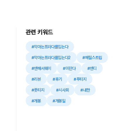
관련 키워드
#악마는프라다를입는다
#악마는프라다를입는다2
#메릴스트립
#앤해서웨이
#미란다
#앤디
#리뷰
#후기
#푸티지
#풋티지
#시사회
#내한
#개봉
#개봉일