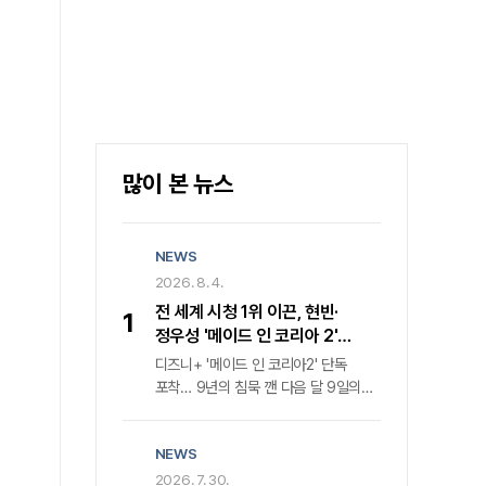
많이 본 뉴스
NEWS
2026. 8. 4.
전 세계 시청 1위 이끈, 현빈·
1
정우성 '메이드 인 코리아 2'
귀환… 디즈니+ 내달 9일 공개
디즈니+ '메이드 인 코리아2' 단독
포착… 9년의 침묵 깬 다음 달 9일의
반전지난해 전 세계를 강타하며 '디즈니
+' 한국 오리지널 콘텐츠 글로벌 시청률
NEWS
1위를 거머쥔 '메이드 인 코리아'가
마침내 두 번째 장을 연다. 월트디즈니
2026. 7. 30.