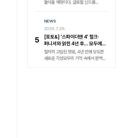
돌아올 예정이다. 글로벌 신드롬
씨네플레이 기자들이 시사회에서
넷플릭스 신작 속 마스코트의 탄생
영화를 미리 관람한 후기를 전합니다.
넷플릭스는 최근 공개한 드라마 〈동궁〉
NEWS
속 캐릭터 꺼먹살이에 관한 여러 정보를
공개했다. 그중 화제를 모은 건 오는
2026. 7. 29.
8월 무신사 드롭 을 통해 꺼먹살이 키링
[포토&] '스파이더맨 4' 헐크·
5
5종과 무신사 스탠다드 컬래버 티셔츠
퍼니셔와 얽힌 4년 후… 모두에게
2종이 발매될 예정이란 발표였다.
잊힌 영웅 '홀로서기'
철저히 고립된 영웅, 4년 만에 당도한
꺼먹살이는 〈동궁〉 속 캐릭터로 귀천 역
새로운 각성모두의 기억 속에서 완벽히
남주혁을 졸졸 따라다니는 귀매이다.
소거된 스파이더맨 피터 파커('톰
공포 스릴러 장르 속 분위기 환기하는
홀랜드' 분)가 4년의 침묵을 깨고
특별한 매력 〈동궁〉은 조선시대를
귀환했다. 개봉 전부터 예매 관객 83만
배경으로 왕가의 핏줄이 의문의 죽음을
명을 돌파하며 올해 극장가 최고
당하는 저주에 맞서는 귀천과 궁녀 생강
기대작으로 자리매김한 '스파이더맨:
역 노윤서의 이야기를 다뤘다.
브랜드 뉴 데이'(이하 '스파이더맨 4')가
그 거대한 서막을 연다. 철저한 고립
속에 남겨진 피터 파커의 일상은
처절하다. 가족과 친구의 온기는
사라졌고, 그의 스마트폰을 채우는 것은
오직 차가운 범죄 발생 알림뿐이다.
'스파이더맨 4'는 전작 '스파이더맨: 노