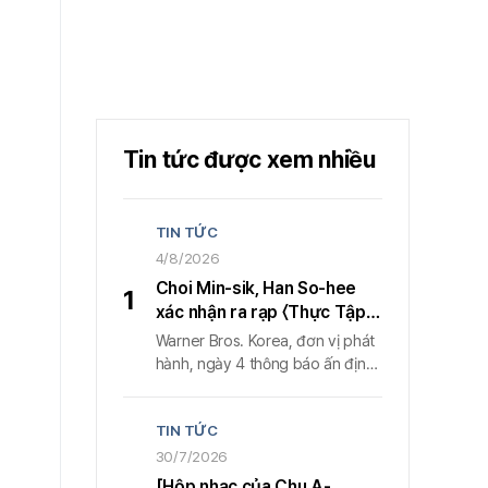
Tin tức được xem nhiều
TIN TỨC
4/8/2026
Choi Min-sik, Han So-hee
1
xác nhận ra rạp 〈Thực Tập
Sinh〉 ngày 16/9, công bố
Warner Bros. Korea, đơn vị phát
poster và trailer đầu tiên
hành, ngày 4 thông báo ấn định
lịch chiếu 〈Thực Tập Sinh〉 vào
ngày 16/9, đồng thời công bố
TIN TỨC
poster và trailer đầu tiên cho
mùa phim rạp dịp Trung thu
30/7/2026
2026. Bộ phim do Kim Do-young
[Hộp nhạc của Chu A-