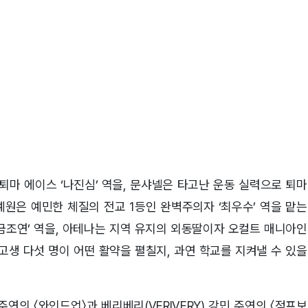
퇴마 에이스 ‘나진심’ 역을, 문샤넬은 타고난 운동 실력으로 퇴마
 예원은 예민한 체질의 전교 1등인 완벽주의자 ‘최우수’ 역을 맡는
‘금조연’ 역을, 아테나는 지역 유지의 외동딸이자 오컬트 매니아인
여고생 다섯 명이 어떤 활약을 펼칠지, 과연 학교를 지켜낼 수 있을
연의 〈와인드업〉과 베리베리(VERIVERY) 강민 주연의 〈점프보