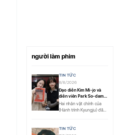
người làm phim
TIN TỨC
8/8/2026
Đạo diễn Kim Mi-jo và
diễn viên Park So-dam
tham gia phiên bản
Hai nhân vật chính của
không rào cản của phim
〈Hành trình Kyungju〉 đã
kinh dị “Conclave”
gia nhập 〈Conclave〉
phiên bản không rào cản.
TIN TỨC
(Hiệp hội) Ủy ban phim