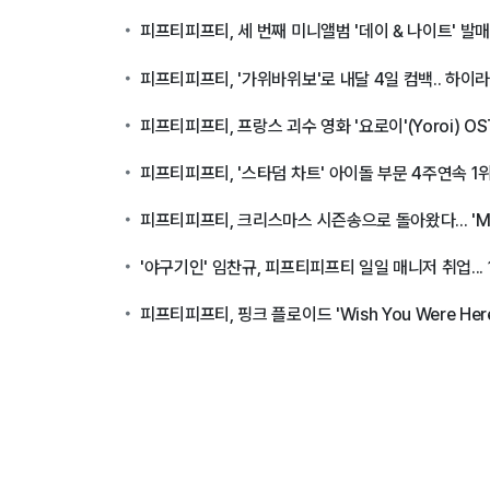
피프티피프티, 세 번째 미니앨범 '데이 & 나이트' 발
피프티피프티, '가위바위보'로 내달 4일 컴백.. 하이
피프티피프티, 프랑스 괴수 영화 '요로이'(Yoroi) O
피프티피프티, '스타덤 차트' 아이돌 부문 4주연속 1
피프티피프티, 크리스마스 시즌송으로 돌아왔다... 'Maki
'야구기인' 임찬규, 피프티피프티 일일 매니저 취업... 
피프티피프티, 핑크 플로이드 'Wish You Were Her