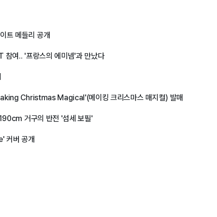
매
라이트 메들리 공개
ST 참여.. '프랑스의 에미넴'과 만났다
위
ng Christmas Magical'(메이킹 크리스마스 매지컬) 발매
190cm 거구의 반전 '섬세 보필'
e' 커버 공개