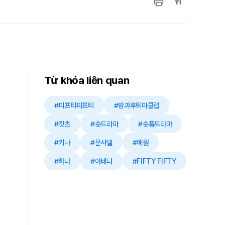
Từ khóa liên quan
#피프티피프티
#방과후퇴마클럽
#킷츠
#숏드라마
#숏폼드라마
#키나
#문샤넬
#예원
#하나
#아테나
#FIFTY FIFTY