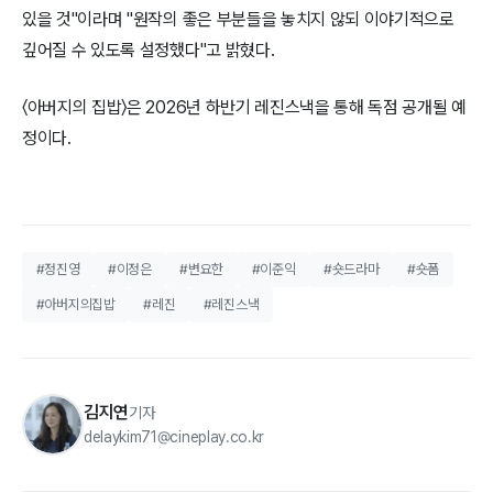
있을 것"이라며 "원작의 좋은 부분들을 놓치지 않되 이야기적으로
깊어질 수 있도록 설정했다"고 밝혔다.
〈아버지의 집밥〉은 2026년 하반기 레진스낵을 통해 독점 공개될 예
정이다.
#정진영
#이정은
#변요한
#이준익
#숏드라마
#숏폼
#아버지의집밥
#레진
#레진스낵
김지연
기자
delaykim71@cineplay.co.kr