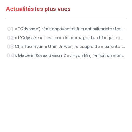
Actualités les plus vues
01
« “Odyssée”, récit captivant et film antimilitariste : les impressions des journalistes de Cineplay sur le film de Christopher Nolan »
02
« L'Odyssée » : les lieux de tournage d'un film qui donnait à Matt Damon « l'impression d'en tourner sept à la fois »
03
Cha Tae-hyun x Uhm Ji-won, le couple de « parents-bénévoles » avec cinq enfants ! Netflix confirme la production du film ‘Bokjik Kyongchal’
04
« Made in Korea Saison 2 » : Hyun Bin, l’ambition mordante explose ! Des photos de personnage de « Baek Ki-tae » dévoilées !