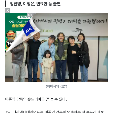
정진영, 이정은, 변요한 등 출연
X
〈아버지의 집밥〉
이준익 감독의 숏드라마를 곧 볼 수 있다.
7일, 레진엔터테인먼트는 이준익 감독이 연출하는 첫 숏드라마 〈아