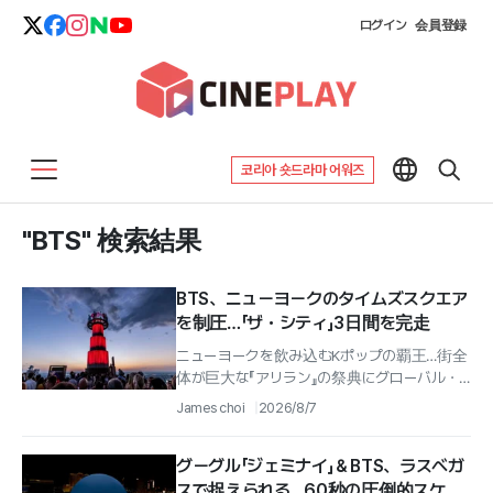
ログイン
会員登録
코리아 숏드라마 어워즈
"BTS" 検索結果
BTS、ニューヨークのタイムズスクエア
を制圧…「ザ・シティ」3日間を完走
ニューヨークを飲み込むKポップの覇王…街全
体が巨大な『アリラン』の祭典にグローバル・
ポップのアイコン『防弾少年団』 が、世界の交
James choi
2026/8/7
差点・ニューヨークを完全に制圧し...
グーグル「ジェミナイ」＆BTS、ラスベガ
スで捉えられる…60秒の圧倒的スケー