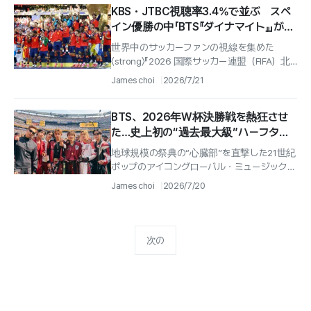
KBS・JTBC視聴率3.4%で並ぶ スペ
イン優勝の中「BTS『ダイナマイト』」が響
いた
世界中のサッカーファンの視線を集めた
〈strong〉『2026 国際サッカー連盟（FIFA）北
中米ワールドカップ』〈/strong〉決勝の中継ブー
James choi
2026/7/21
スで〈stro...
BTS、2026年W杯決勝戦を熱狂させ
た…史上初の“過去最大級”ハーフタイ
ムショー
地球規模の祭典の“心臓部”を直撃した21世紀
ポップのアイコングローバル・ミュージック界
の絶対的権力、『防弾少年団（BTS）』が
James choi
2026/7/20
『2026年国際サッカー連盟（FI...
次の