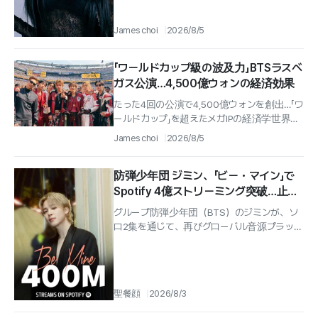
James choi
2026/8/5
「ワールドカップ級の波及力」BTSラスベ
ガス公演…4,500億ウォンの経済効果
たった4回の公演で4,500億ウォンを創出…「ワ
ールドカップ」を超えたメガIPの経済学世界の
トップクラスのグループ「防弾少年団」
James choi
2026/8/5
（BTS）が北米ツアーを通じて生...
防弾少年団 ジミン、「ビー・マイン」で
Spotify 4億ストリーミング突破…止ま
らないグローバル音源パワー
グループ防弾少年団（BTS）のジミンが、ソ
ロ2集を通じて、再びグローバル音源プラット
フォームで圧倒的な波及力を証明している.
聖餐顔
2026/8/3