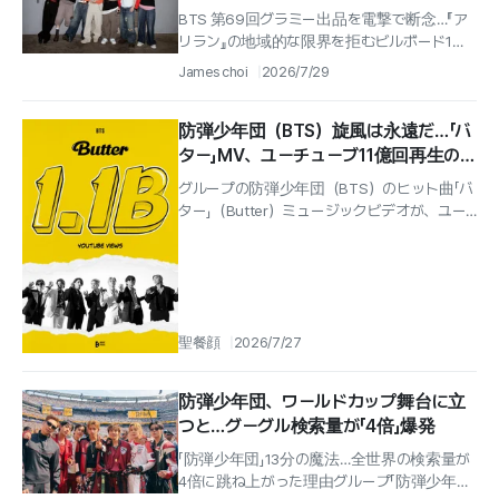
BTS 第69回グラミー出品を電撃で断念…『ア
リラン』の地域的な限界を拒むビルボード1位
達成にも『ベスト・アジアン・ポップ』新設へ
James choi
2026/7/29
の反発、3年連続候補入りの“異...
防弾少年団（BTS）旋風は永遠だ…「バ
ター」MV、ユーチューブ11億回再生の
大記録
グループの防弾少年団（BTS）のヒット曲「バ
ター」（Butter）ミュージックビデオが、ユー
チューブの再生回数11億回を突破したと、ビ
ッグヒット・ミュージックが...
聖餐顔
2026/7/27
防弾少年団、ワールドカップ舞台に立
つと…グーグル検索量が「4倍」爆発
「防弾少年団」13分の魔法…全世界の検索量が
4倍に跳ね上がった理由グループ「防弾少年団」