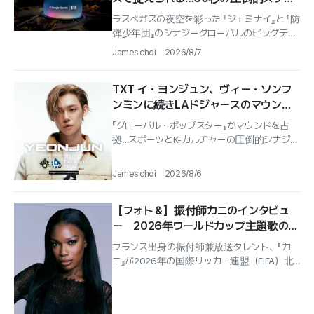
ル
ラスベガスの夜空を彩った 『ジェミナイ』と 『防
弾少年団』のシナジーグローバルのビッグテッ
ク企業 『グーグル』 の中核となる人工知能 モ
James choi
2026/8/7
デル 『ジェミナイ』...
TXT イ・ヨンジュン、ヴィー・ソンフ
ンミンに続きLAドジャースのマウンド
に登板…13日始球式
『グローバル・ポップスター』がマウンドを占
拠…スポーツとK-カルチャーの圧倒的シナジー
グループ 『Tomorrow X Together（TXT）』の...
James choi
2026/8/6
［フォト＆］振付師カニのインタビュ
ー 2026年ワールドカップ主題歌の振
付制作に携わる栄誉 「ハーフタイムシ
フランス出身の振付師兼放送タレント、『カ
ョーで出会ったBTSは格別」
ニ』が2026年の国際サッカー連盟（FIFA）北
中米ワールドカップ公式主題歌の振付制作に
携わり、グローバル舞台での比類な...