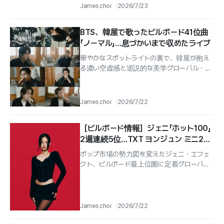
が「2026 北中米ワールドカップ」決勝戦のハー
James choi
2026/7/23
フタイムショーを席巻し、...
BTS、韓屋で歌ったビルボード41位曲
「ノーマル」…息づかいまで収めたライブ
華やかなスポットライトの裏で、韓屋が抱え
る濃い空虚感と逆説的な美学グローバル・ポ
ップのアイコン「防弾少年団」（BTS）が、正
規5集の深みをさらに増す新たなライブ...
James choi
2026/7/22
［ビルボード情報］ジェニ「ホット100」
2週連続5位…TXT ヨンジュン ミニ2
集、「ビルボード200」16位で初のチャ
ポップ市場の勢力図を変えたジェニ・エフェ
ートイン
クト、ビルボード最上位圏に定着グローバ
ル・ポップ市場でK-POPの存在感が、またし
ても証明された.
James choi
2026/7/22