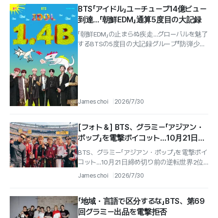
BTS「アイドル」ユーチューブ14億ビュー
到達…「朝鮮EDM」通算5度目の大記録
「朝鮮EDM」の止まらぬ疾走…グローバルを魅了
するBTSの5度目の大記録グループ『防弾少年
団』（BTS）のメガヒット曲『アイドル』
（IDOL）ミュージックビデオ...
James choi
2026/7/30
[フォト＆] BTS、グラミー「アジアン・
ポップ」を電撃ボイコット…10月21日締
め切り前の逆転
BTS、グラミー「アジアン・ポップ」を電撃ボイ
コット…10月21日締め切り前の逆転世界2位
の音楽市場を狙ったグラミーの小細工をめぐ
James choi
2026/7/30
る論争、ストレイ・キッズ／ブラ...
「地域・言語で区分するな」BTS、第69
回グラミー出品を電撃拒否