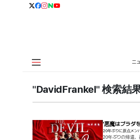
ニ
"DavidFrankel" 検索結
'悪魔はプラダを
20年ぶりに原点メン
20年ぶりの帰還、