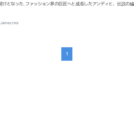
開けとなった. ファッション界の巨匠へと成長したアンディと、伝説の
的なオープニングスコア、480億円という神話米国のエンタメ専門メディ
はプラダを着た 2' は、わずか1日で北米4,150館の上映で3,250万ド
James choi
1