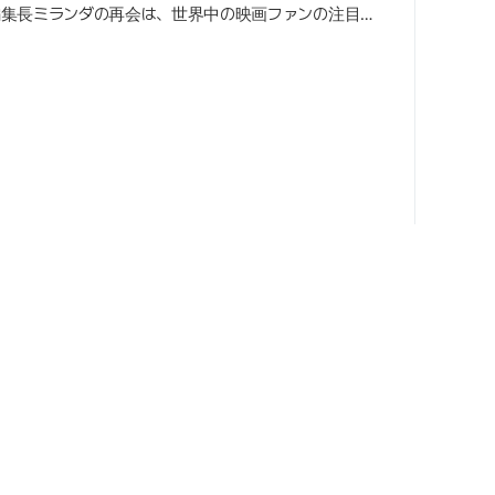
編集長ミランダの再会は、世界中の映画ファンの注目を
ア『バラエティ』の発表によると、先月1日（現地時間）
ル（約480億円）の売上を記録した.