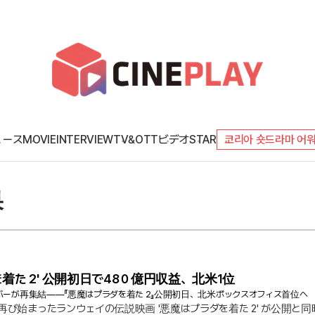
ュース
MOVIE
INTERVIEW
TV&OTT
ビデオ
STAR
코리아 숏드라마 어
果
着た 2' 公開初日で48０億円収益、北米1位
バーが再集結——『悪魔はプラダを着た 2』公開初日、北米ボックスオフィス首位へ
再び始まったランウェイの伝説映画 '悪魔はプラダを着た 2' が公開と同