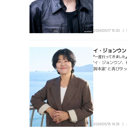
2026/05/17 15:00
|
イ・ジョンウン
『一度行ってきました
'イ・ジョンウン'
脚本家' と再びタ
KBS2TVの新し
もたらす要となる
2026/05/15 19:25
|