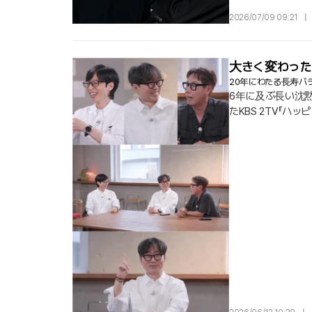
2026/07/09 09:21
|
大きく変わった
20年にわたる長寿バ
6年に及ぶ長い沈
たKBS 2TV『
懐かしさにとどまる
ンのアイデンティ
一つのチームとして