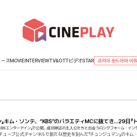
ュース
MOVIE
INTERVIEW
TV&OTT
ビデオ
STAR
코리아 숏드라마 어
ン』キム・ソンテ、“KBS”のバラエティMCに抜てき…29日『
be『KBSエンターテイン』で公開…成功神話の主人公たちと出会うロングフォーム・イン
チューブ公式チャンネルで新たな歴史を刻んだ『チュンジュマン』のキム・