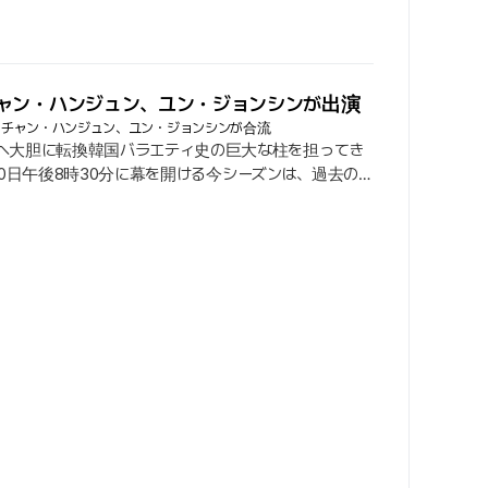
チャン・ハンジュン、ユン・ジョンシンが出演
にチャン・ハンジュン、ユン・ジョンシンが合流
ンへ大胆に転換韓国バラエティ史の巨大な柱を担ってき
月10日午後8時30分に幕を開ける今シーズンは、過去の
. 新しい副題『ひとりじゃないからいい』は、今シーズ
払い、参加者たちの爆発的な歌唱力はもちろん、彼らが