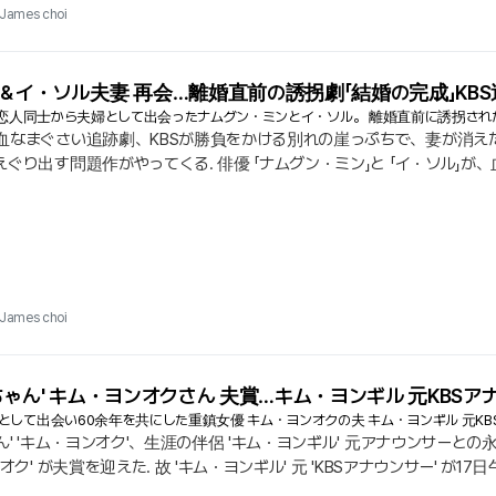
James choi
＆イ・ソル夫妻 再会…離婚直前の誘拐劇「結婚の完成」KB
ァ』恋人同士から夫婦として出会ったナムグン・ミンとイ・ソル。 離婚直前に誘拐さ
なまぐさい追跡劇、KBSが勝負をかける別れの崖っぷちで、妻が消えた.
ぐり出す問題作がやってくる. 俳優 「ナムグン・ミン」と 「イ・ソル」
ち出す2TVの新しい土日ミニシリーズ 「結婚の完成」が、7月4日から視
の駆け引きを拒む. 離婚の判を押す直前に誘拐された妻. そして彼女
の死闘」を、濃密に描き出す.
James choi
ちゃん' キム・ヨンオクさん 夫賞…キム・ヨンギル 元KBS
として出会い60余年を共にした重鎮女優 キム・ヨンオクの夫 キム・ヨンギル 元KB
ん' 'キム・ヨンオク'、生涯の伴侶 'キム・ヨンギル' 元アナウンサー
オク' が夫賞を迎えた. 故 'キム・ヨンギル' 元 'KBSアナウンサー' 
公式コメントを通じて訃報を重く伝えた. 2人の出会いは中央大学キャン