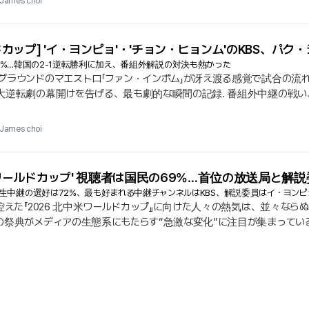
James choi
ルドカップ] 'イ・ヨンピョ'・'チョン・ヒョンム'のKBS、
C 5.7%…韓国の2-1逆転勝利に加え、番組外解説の対決も熱かった
グラウンドのマエストロ「ファン・インボム」が冴え渡る感覚で試合の流れ
逆転劇の幕開けを告げる、最も劇的な瞬間の記録. 番組外中継の戦い、最初の
もう一つの真剣勝負は、試合の外側で繰り広げられる視聴率競争が待ち構え
BS」の2TVが8. 5%（ニールセン・コリア全国基準）の視聴率を記録し、5
James choi
米ワールドカップ' 視聴者は国民の69%…首位の放送局と解説
生中継の選好は72%、最も好まれる中継チャンネルはKBS、解説委員はイ・ヨンピ
控えた『2026 北中米ワールドカップ』に向けた人々の熱気は、並々ならぬ
の祭典がメディアの生態系にもたらす“急激な変化”に注目が集まっている
（KOBACO）が発表した指標は、明確な方向性を提示する. 全回答者の68
ポーツの本質である『リアルタイム生中継』の選好度が71. 6%で最上位