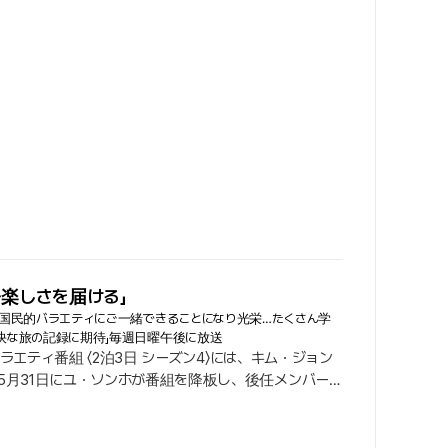
'キム・ヨンオク' の悲しみに、各方面から弔意が広が
で楽しさを届ける」
「国民的バラエティにご一緒できることになり光栄…たくさん学
愉快な旅の記録に期待」毎週日曜午後に放送
エティ番組 〈2泊3日 シーズン4〉には、キム・ジョン
5月31日にユ・ソンホが番組を降板し、後任メンバーと
属事務所を通じて「全国各地を巡り、各地域の魅力を伝