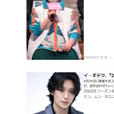
で並んでアナウンサ
っている.
2026/05/17 19:29
|
イ・ギテク、『
5月31日に降板する
び、息を合わせていく
〈2泊3日 シーズ
ミン、ムン・セユ
して俳優イ・ギテ
えていくとともに、