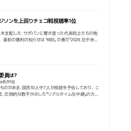
パク・ジソンを上回りチェコ戦視聴率1位
を支配した. サポパンに響き渡った代表戦士たちの咆
勝利の知らせは 「KBS」 の番だ「2026 北中米ワ
ていた. グループステージA組第1戦チェコ戦での番
. 7%にとどまった「JTBC」を上回って先手を取ること
委員は?
ョ氏が1位
ものがある. 国民10人中7人が視聴を予告しており、こ
. 圧倒的な数字が示した『リアルタイム生中継』の力韓
. 6%が『2026 北中米ワールドカップ』の視聴意向
を占めた.