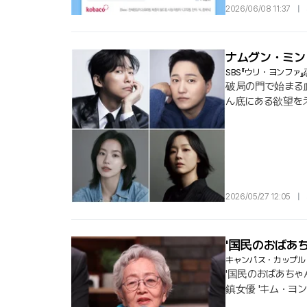
2026/06/08 11:37
|
ナムグン・ミン
SBS『ウリ・ヨンフ
破局の門で始まる血
ん底にある欲望をえ
KBSが意欲的に打
作品は単なる不倫
広げる夫の 「極限
2026/05/27 12:05
|
'国民のおばあ
キャンパス・カップル
'国民のおばあちゃ
鎮女優 'キム・ヨン
ンサンはこの日、