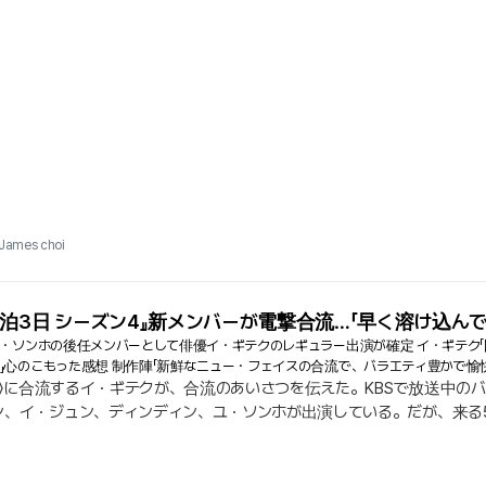
ーとして勤務し、夫婦の縁へと発展した. 生涯を共にした伴侶を失った 
James choi
2泊3日 シーズン4』新メンバーが電撃合流…「早く溶け込ん
ユ・ソンホの後任メンバーとして俳優イ・ギテクのレギュラー出演が確定 イ・ギテク
」心のこもった感想 制作陣「新鮮なニュー・フェイスの合流で、バラエティ豊かで
ン4〉に合流するイ・ギテクが、合流のあいさつを伝えた。KBSで放送中のバラ
ン、イ・ジュン、ディンディン、ユ・ソンホが出演している。だが、来る
クが合流することになった。この知らせが伝わった後、イ・ギテクは所
長く多くの方に愛されてきた国民的バラエティ番組『2泊3日...