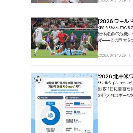
2026/06/13 10:29
|
[2026 ワー
KBS 8.5%がJTB
絶体絶命の危機、
哮――その巨大な大
ールドカップ」の
組外対決では、「K
2026/06/13 10:29
|
に成功した.
'2026 北中
リアルタイムのテレビ
迫る11日に開幕を
の巨大なスポーツ
国放送広告振興公社
を表明する中で、ス