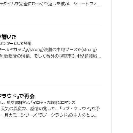
パラダイムを完全にひっくり返した彼が、ショートフォー
めている。ソウルの下宿で問いただす成功の秘密、ロン
ンテが単独で進行を担当するウェブバラエティ『トン・
が響いた
レゼンターとして登場
ドカップ』〈/strong〉決勝の中継ブースで〈strong〉
り広げた. 無敵艦隊の帰還、そして番外の視聴率3. 4%「超接戦」
前日に生中継されたスペインとアルゼンチンの決勝の視聴率は、
クラウド』で再会
再会し、航空管制官とパイロットの独特なロマンス
 天気の異変か、感情の兆しか… 『ラブ・クラウド』が予
新・月火ミニシリーズ『ラブ・クラウド』の主人公とし
. 本作は、思いもよらないファンタジー・ロマンスをう