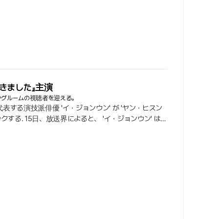
きました』主演
ングルームの視聴者を迎える。
する演技派俳優 'イ・ジョンウン' が 'ヤン・ヒスン
する. 15日、放送界によると、 'イ・ジョンウン' は
撃的に抜てきされた. これは低迷する週末劇市場に活気を