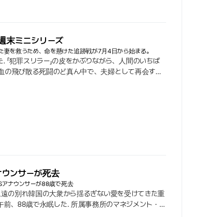
S週末ミニシリーズ
れた妻を救うため、命を懸けた追跡戦が7月4日から始まる。
 「犯罪スリラー」の皮をかぶりながら、人間のいちば
が、血の飛び散る死闘のど真ん中で、夫婦として再会する.
聴者の胸を締めつけるようなサスペンスに引き込む. この
を救うため、獣のような犯罪者と命を懸けた追跡戦を繰り
アナウンサーが死去
Sアナウンサーが88歳で死去
との永遠の別れ韓国の大衆から揺るぎない愛を受けてきた重
が17日午前、88歳で永眠した. 所属事務所のマネジメント・ユ
パス・カップルとして始まり、その後KBS春川放送局