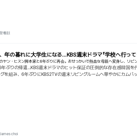
聖餐顔
、年の暮れに大学生になる…KBS週末ドラマ『学校へ行って
』のヤン・ヒスン脚本家と6年ぶりに再会。おせっかいで熱血な母親へ変身し、リビ
、6年ぶりの帰還…KBS週末ドラマのヒット保証の圧倒的な存在感韓国を代表
ッグを組み、6年ぶりにKBS2TVの週末リビングルームへ華やかにカムバック
い週末ドラマ '学校へ行ってきました' のメインタイトルロールとして電
カードだと評価されている.
James choi