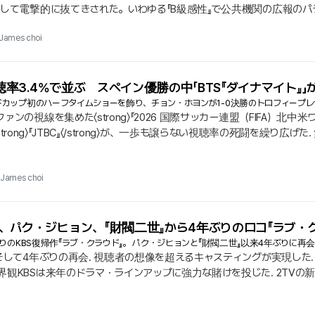
として電撃的に抜てきされた。いわゆる『B級感性』で公共機関の広報の
ロングフォームのトークショーの進行役に回り、メディア界の注目を集
James choi
ビューに進化した『広報の神』KBSは、29日から毎週水曜に、キム・ソ
視聴率3.4%で並ぶ スペイン優勝の中「BTS『ダイナマイト』」
カップ初のハーフタイムショーを飾り、チョン・ホヨンが1-0決勝のトロフィープ
の視線を集めた〈strong〉『2026 国際サッカー連盟（FIFA）北中米ワール
ng〉と〈strong〉『JTBC』〈/strong〉が、一歩も譲らない視聴率の死闘を繰
機関〈strong〉『ニールセン・コリア』〈/strong〉の発表によると、
trong〉『3. 4%』〈/strong〉を記録し、引き分けで終わった.
James choi
、パク・ジヒョン、『財閥二世』から4年ぶりのロコ『ラブ・
ぶりのKBS復帰作『ラブ・クラウド』。 パク・ジヒョンと『財閥二世』以来4年ぶりに
そして4年ぶりの再会. 視聴者の想像を超えるキャスティングが実現した.
観KBSは来年のドラマ・ラインアップに強力な賭けを投じた. 2TVの
ュンギ』と『パク・ジヒョン』を電撃的に起用し、ヒットの爆発を予告した