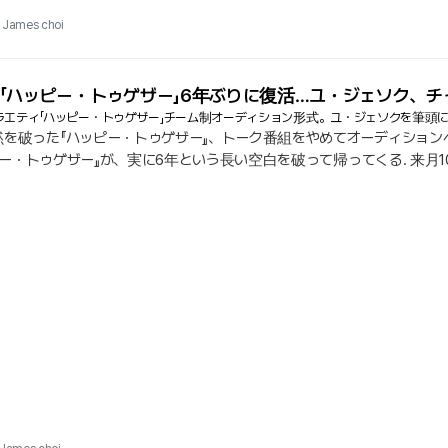
James choi
「ハッピー・トゥゲザー」6年ぶりに復活…ユ・ジェソク、
ラエティ「ハッピー・トゥゲザー」チーム制オーディション形式。ユ・ジェソクを筆頭
黙を破った『ハッピー・トゥゲザー』、トーク番組をやめてオーディショ
ハッピー・トゥゲザー』が、実に6年という長い空白を破って帰ってくる. 来
代わりに『チーム制音楽オーディション』という思い切ったカードを切った
ティをはっきりと貫いている. 年齢、ジャンル、資格の壁を完全に取り
結ばれる『特別な物語』に、顕微鏡を当てる.