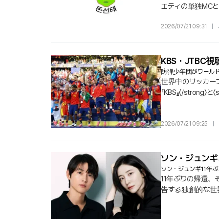
エティの単独MC
ムの舞台を越えて
2026/07/21 09:31
|
グフォーム・インタ
ソンテ...
KBS・JTBC
防弾少年団がワールド
世界中のサッカーファン
『KBS』〈/stro
21日、視聴率調査
全国基準でそろって〈s
2026/07/21 09:25
|
ソン・ジュンギ
ソン・ジュンギ11年
11年ぶりの帰還、
告する独創的な世界
て、俳優『ソン・ジ
たう.