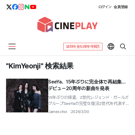
ログイン
会員登録
코리아 숏드라마 어워즈
"KimYeonji" 検索結果
SeeYa、15年ぶりに完全体で再結集…
デビュー20周年の新曲を発表
15年ぶりの帰還、2世代レジェンド・ガールズ
グループSeeYaの完璧な復活2世代を代表す
るガールズグループ「SeeYa（シーヤ）」がデビ
James choi
2026/3/30
ュー20周年を迎え、15...