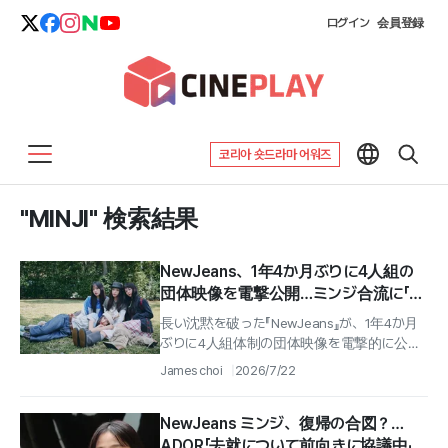
ログイン
会員登録
코리아 숏드라마 어워즈
"MINJI" 検索結果
NewJeans、1年4か月ぶりに4人組の
団体映像を電撃公開…ミンジ合流に「青
信号」
長い沈黙を破った『NewJeans』が、1年4か月
ぶりに4人組体制の団体映像を電撃的に公開
し、世界の音楽シーンの注目を集めた.
James choi
2026/7/22
NewJeans ミンジ、復帰の合図？…
ADOR「去就について前向きに協議中」