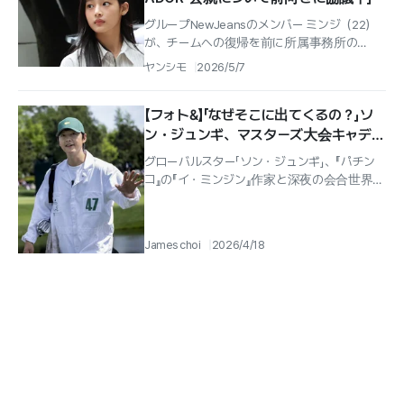
グループNewJeansのメンバー ミンジ（22）
が、チームへの復帰を前に所属事務所の
ADORと前向きな協議を続けているとの情報
ヤンシモ
2026/5/7
が伝えられた.
【フォト&】「なぜそこに出てくるの？」ソ
ン・ジュンギ、マスターズ大会キャディ
に続きイ・ミンジン作家と対談「グロー
グローバルスター「ソン・ジュンギ」、『パチン
バルな歩み」
コ』の『イ・ミンジン』作家と深夜の会合世界的
なシンドロームを巻き起こしたベストセラー
『パチンコ』の著者『イ・ミンジン...
James choi
2026/4/18