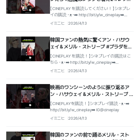
カーペット
【 CINEPLAY を購読してください！ 】シネプレ
イの購読 ･ᴥ･➡️ http://bit.ly/w_cineplay➡️
IG@cineplay_kr
イミニヒ
2026/4/13
韓国ファンの熱気に驚くアン・ハサウ
ェイ＆メリル・ストリープ #プラダを着
た悪魔2 #レッドカーペット
【 CINEPLAY を購読！ 】シネプレイの購読はこ
ちら ･ᴥ･➡️ http://bit.ly/w_cineplay➡️
IG@cineplay_kr
イミニヒ
2026/4/13
映画のワンシーンのように振り返るア
ン・ハサウェイ＆メリル・ストリープ #
プラダを着た悪魔2 #レッドカーペット
【 CINEPLAYを購読！ 】シネプレイ購読 ･ᴥ･➡️
http://bit.ly/w_cineplay➡️ IG@cineplay
イミニヒ
2026/4/13
韓国のファンの前で踊るメリル・スト