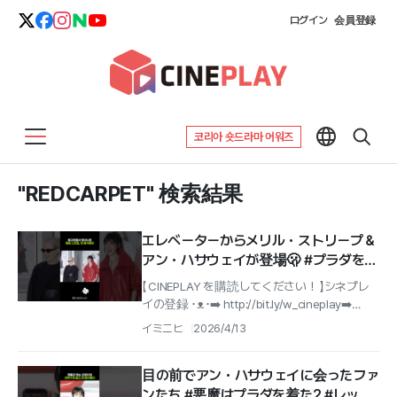
ログイン
会員登録
코리아 숏드라마 어워즈
"REDCARPET" 検索結果
エレベーターからメリル・ストリープ＆
アン・ハサウェイが登場🫢 #プラダを着
た悪魔2 #レッドカーペット
【 CINEPLAY を購読してください！ 】シネプレ
イの登録 ･ᴥ･➡️ http://bit.ly/w_cineplay➡️
IG@cineplay_kr
イミニヒ
2026/4/13
目の前でアン・ハサウェイに会ったファ
ンたち #悪魔はプラダを着た2 #レッド