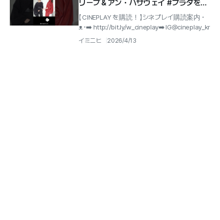
リープ＆アン・ハサウェイ #プラダを着
た悪魔2 #レッドカーペット
【 CINEPLAY を購読！ 】シネプレイ購読案内 ･
ᴥ･➡️ http://bit.ly/w_cineplay➡️ IG@cineplay_kr
イミニヒ
2026/4/13