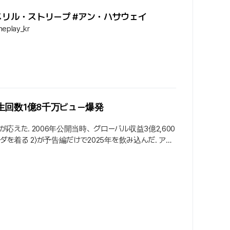
メリル・ストリープ #アン・ハサウェイ
eplay_kr
生回数1億8千万ビュー爆発
えた. 2006年公開当時、グローバル収益3億2,600
を着る 2〉が予告編だけで2025年を飲み込んだ. アメ
ティザー予告編は公開24時間でなんと1億8,150万ビ