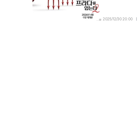
2025/12/30 20:00
|