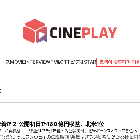
ュース
MOVIE
INTERVIEW
TV&OTT
ビデオ
STAR
코리아 숏드라마 어
果
着た 2' 公開初日で48０億円収益、北米1位
バーが再集結——『悪魔はプラダを着た 2』公開初日、北米ボックスオフィス首位へ
再び始まったランウェイの伝説映画 '悪魔はプラダを着た 2' が公開と同