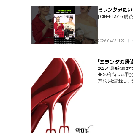
ミランダみたい
【 CINEPLAY を購読
2026/04/13 11:22
|
「ミランダの帰
2025年最も視聴され
◆ 20年待った甲
万ドルを記録し、シ
リカの経済専門誌フ
ューを記録した. 