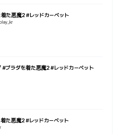
着た悪魔2 #レッドカーペット
lay_kr
#プラダを着た悪魔2 #レッドカーペット
着た悪魔2 #レッドカーペット
r