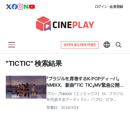
ログイン
会員登録
코리아 숏드라마 어워즈
"TICTIC" 検索結果
「ブラジルを席巻するK-POPディーバ」
NMIXX、新曲『TIC TIC』MV緊急公開…
ヨーロッパツアーの勢いをつなぐ
グループNMIXX（エンミックス）が、ブラジル
を代表するアーティスト、パブロ・ビタ
（Pabllo Vittar）とコラボした新曲ミュージッ
聖餐顔
2026/3/24
クビデオを緊急公開し、...