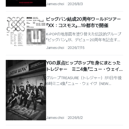
James choi
2026/8/3
ビッグバン結成20周年ワールドツアー
『XX：コスモス』…19都市で開催
K-POPの地形図を塗り替えた伝説的グループ
『ビッグバン』が、デビュー20周年を記念する
ワールドツアー『XX：コスモス（COSMOS）』
James choi
2026/7/15
を電撃発表し、グローバル...
YGの原点ヒップホップを身にまとった
トレジャー ミニ4集『ニュー・ウェイ
ヴ』でカムバック
グループTREASURE（トレジャー）が1日午後
6時ミニ4集『ニュー・ウェイヴ（NEW
WAVE）』を電撃リリースし、ワールドワイド
のファンのもとへ戻ってきた.
James choi
2026/6/2