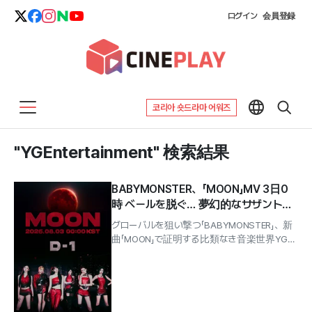
ログイン
会員登録
코리아 숏드라마 어워즈
"YGEntertainment" 検索結果
BABYMONSTER、「MOON」MV 3日0
時 ベールを脱ぐ… 夢幻的なサザントラ
ップ
グローバルを狙い撃つ「BABYMONSTER」、新
曲「MOON」で証明する比類なき音楽世界YGエ
ンターテインメント所属のガールズグループ...