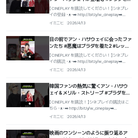
た悪魔2 #レッドカーペット
【 CINEPLAY を購読してください！ 】シネプレ
イの登録 ･ᴥ･➡️ http://bit.ly/w_cineplay➡️
IG@cineplay_kr
イミニヒ
2026/4/13
目の前でアン・ハサウェイに会ったファ
ンたち #悪魔はプラダを着た2 #レッド
カーペット
【 CINEPLAY を購読してください！ 】シネプレ
イの購読 ･ᴥ･➡️ http://bit.ly/w_cineplay➡️
IG@cineplay_kr
イミニヒ
2026/4/13
韓国ファンの熱気に驚くアン・ハサウ
ェイ＆メリル・ストリープ #プラダを着
た悪魔2 #レッドカーペット
【 CINEPLAY を購読！ 】シネプレイの購読はこ
ちら ･ᴥ･➡️ http://bit.ly/w_cineplay➡️
IG@cineplay_kr
イミニヒ
2026/4/13
映画のワンシーンのように振り返るア