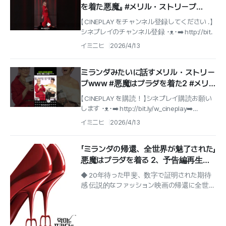
を着た悪魔』 #メリル・ストリープ
#merylstreep
【 CINEPLAY をチャンネル登録してください . 】
シネプレイのチャンネル登録 ･ᴥ･➡️ http://bit.
イミニヒ
2026/4/13
ミランダみたいに話すメリル・ストリー
プwww #悪魔はプラダを着た2 #メリ
ル・ストリープ #アン・ハサウェイ
【 CINEPLAY を購読！ 】シネプレイ購読お願い
します ･ᴥ･➡️ http://bit.ly/w_cineplay➡️
IG@cineplay_kr
イミニヒ
2026/4/13
「ミランダの帰還、全世界が魅了された」
悪魔はプラダを着る 2、予告編再生回
数1億8千万ビュー爆発
◆ 20年待った甲斐、数字で証明された期待
感 伝説的なファッション映画の帰還に全世界
が応えた。2006年公開当時、グローバル収
益3億2,600万ドルを記録し、シ...