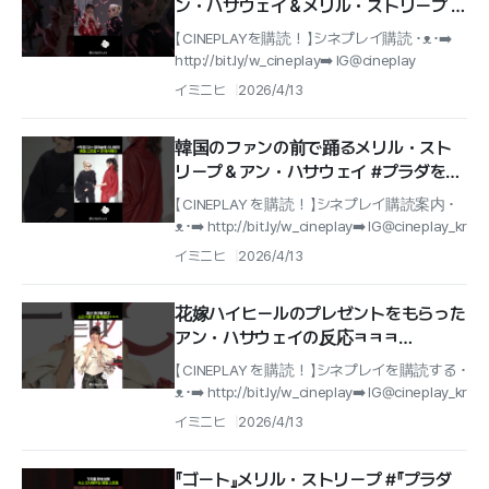
ン・ハサウェイ＆メリル・ストリープ #
プラダを着た悪魔2 #レッドカーペット
【 CINEPLAYを購読！ 】シネプレイ購読 ･ᴥ･➡️
http://bit.ly/w_cineplay➡️ IG@cineplay
イミニヒ
2026/4/13
韓国のファンの前で踊るメリル・スト
リープ＆アン・ハサウェイ #プラダを着
た悪魔2 #レッドカーペット
【 CINEPLAY を購読！ 】シネプレイ購読案内 ･
ᴥ･➡️ http://bit.ly/w_cineplay➡️ IG@cineplay_kr
イミニヒ
2026/4/13
花嫁ハイヒールのプレゼントをもらった
アン・ハサウェイの反応ㅋㅋㅋ
#annehathaway #プラダを着た悪魔2
【 CINEPLAY を購読！ 】シネプレイを購読する ･
ᴥ･➡️ http://bit.ly/w_cineplay➡️ IG@cineplay_kr
イミニヒ
2026/4/13
『ゴート』メリル・ストリープ #『プラダ