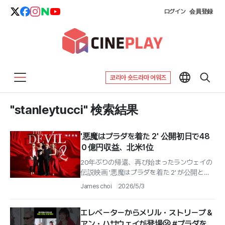
ログイン
会員登録
코리아 숏드라마 어워즈
"stanleytucci" 検索結果
'悪魔はプラダを着た 2' 公開初日で48
０億円収益、北米1位
20年ぶりの帰還、再び始まったランウェイの
伝説映画 '悪魔はプラダを着た 2' が公開と同
時に '北米ボックスオフィス' 1位を奪還し、興
James choi
2026/5/3
行の追い風を巻き起こす...
エレベーターからメリル・ストリープ＆
アン・ハサウェイが登場🫢 #プラダを着