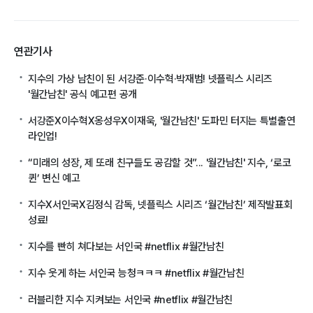
연관기사
지수의 가상 남친이 된 서강준·이수혁·박재범! 넷플릭스 시리즈
'월간남친' 공식 예고편 공개
서강준X이수혁X옹성우X이재욱, '월간남친' 도파민 터지는 특별출연
라인업!
“미래의 성장, 제 또래 친구들도 공감할 것”... '월간남친' 지수, ‘로코
퀸’ 변신 예고
지수X서인국X김정식 감독, 넷플릭스 시리즈 ‘월간남친’ 제작발표회
성료!
지수를 빤히 쳐다보는 서인국 #netflix #월간남친
지수 웃게 하는 서인국 능청ㅋㅋㅋ #netflix #월간남친
러블리한 지수 지켜보는 서인국 #netflix #월간남친