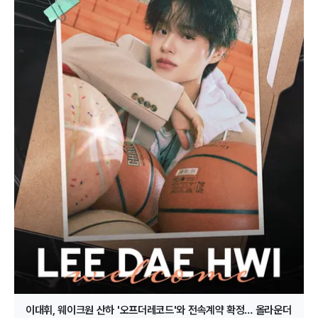
이대휘, 웨이크원 산하 '오프더레코드'와 전속계약 확정… 올라운더