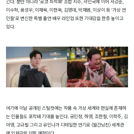
긴다. 뿐만 아니라 ‘로코 최적화’ 조합 지수, 서인국에 이어 서강준,
이수혁, 옹성우, 이재욱, 이현욱, 김영대, 박재범, 이상이 등 ‘가상 연
인들’로 변신한 특별 출연 배우 라인업 또한 기대감을 한층 높이고
있다.
여기에 이날 공개된 스틸컷에는 작품 속 가상 세계와 현실에 존재하
는 인물들도 포착돼 기대를 높인다. 공민정, 하영, 조한철, 이학주, 김
아영, 고규필 그리고 유인나가 디테일한 연기로 〈월간남친〉 세계관
에 입체감을 더할 예정이다.