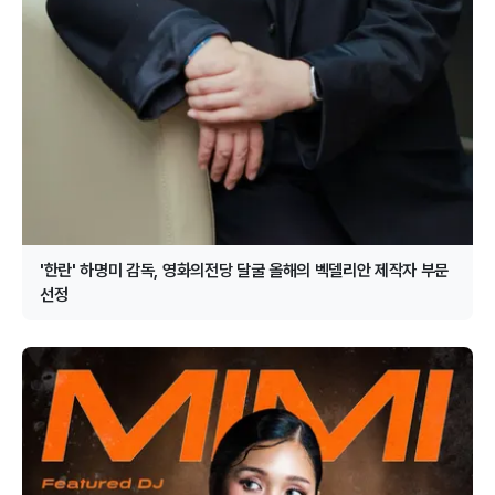
'한란' 하명미 감독, 영화의전당 달굴 올해의 벡델리안 제작자 부문
선정