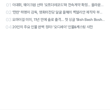
01
이대휘, 웨이크원 산하 '오프더레코드'와 전속계약 확정… 올라운더 아티스트 솔로 2막 시작
02
'한란' 하명미 감독, 영화의전당 달굴 올해의 벡델리안 제작자 부문 선정
03
오마이걸 미미, 11년 만에 솔로 출격… 첫 싱글 'Bish Bash Bosh'로 당찬 선언
04
20인의 주요 인물 완벽 정리! '오디세이' 인물&캐스팅 사전