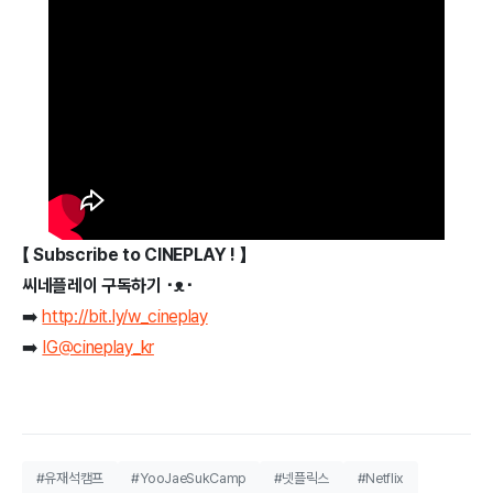
【 Subscribe to CINEPLAY ! 】
씨네플레이 구독하기 ･ᴥ･
➡️
http://bit.ly/w_cineplay
➡️
IG@cineplay_kr
#유재석캠프
#YooJaeSukCamp
#넷플릭스
#Netflix