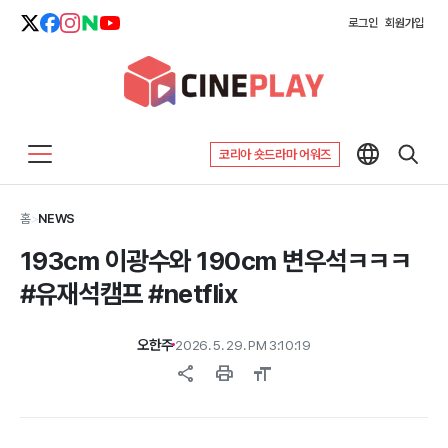
로그인
회원가입
코리아 숏드라마 어워즈
홈
>
NEWS
193cm 이광수와 190cm 변우석ㅋㅋㅋ
#유재석캠프 #netflix
오한주
2026. 5. 29. PM 3:10:19
share
print
format_size