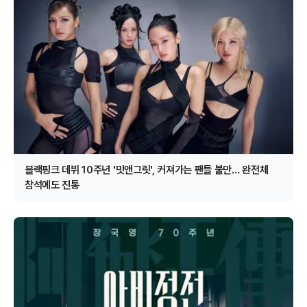
블랙핑크 데뷔 10주년 '밋앤그릿', 커져가는 팬들 불만… 완전체
참석에도 진통