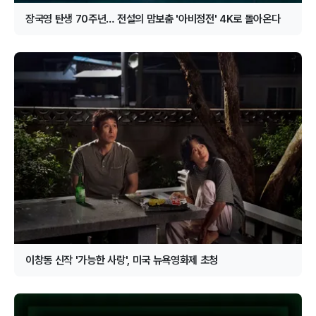
장국영 탄생 70주년… 전설의 맘보춤 '아비정전' 4K로 돌아온다
이창동 신작 '가능한 사랑', 미국 뉴욕영화제 초청