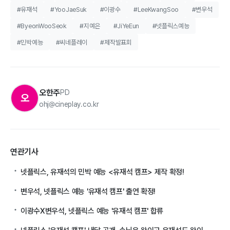
#유재석
#YooJaeSuk
#이광수
#LeeKwangSoo
#변우석
#ByeonWooSeok
#지예은
#JiYeEun
#넷플릭스예능
#민박예능
#씨네플레이
#제작발표회
오한주
PD
오
ohj@cineplay.co.kr
연관기사
넷플릭스, 유재석의 민박 예능 <유재석 캠프>​ 제작 확정!
변우석, 넷플릭스 예능 '유재석 캠프' 출연 확정!
이광수X변우석, 넷플릭스 예능 '유재석 캠프' 합류