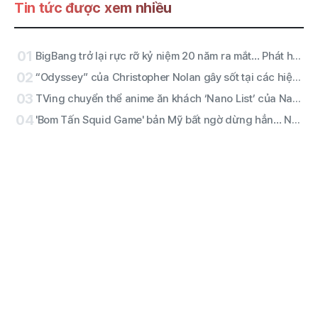
Tin tức được xem nhiều
01
BigBang trở lại rực rỡ kỷ niệm 20 năm ra mắt… Phát hành ca khúc mới ‘BiiiG’ vào ngày 19 và khởi động dự án hoành tráng ở Jamsil
02
“Odyssey” của Christopher Nolan gây sốt tại các hiệu sách… văn bản thế kỷ thứ 8 TCN “tỉnh giấc” trên màn ảnh
03
TVing chuyển thể anime ăn khách ‘Nano List’ của Naver Webtoon… ra mắt toàn bộ phần đầu vào ngày 17
04
'Bom Tấn Squid Game' bản Mỹ bất ngờ dừng hẳn… Netflix đã gạt kế hoạch spin-off của David Fincher vì lý do gì