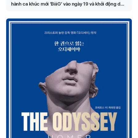
hành ca khúc mới ‘BiiiG’ vào ngày 19 và khởi động dự
án hoành tráng ở Jamsil