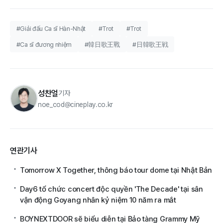
#Giải đấu Ca sĩ Hàn-Nhật
#Trot
#Trot
#Ca sĩ đương nhiệm
#韓日歌王戰
#日韓歌王戦
성찬얼
기자
noe_cod@cineplay.co.kr
연관기사
Tomorrow X Together, thông báo tour dome tại Nhật Bản
Day6 tổ chức concert độc quyền 'The Decade' tại sân
vận động Goyang nhân kỷ niệm 10 năm ra mắt
BOYNEXTDOOR sẽ biểu diễn tại Bảo tàng Grammy Mỹ