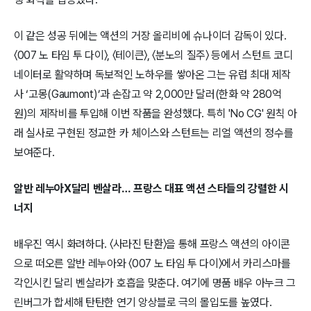
이 같은 성공 뒤에는 액션의 거장 올리비에 슈나이더 감독이 있다.
〈007 노 타임 투 다이〉, 〈테이큰〉, 〈분노의 질주〉 등에서 스턴트 코디
네이터로 활약하며 독보적인 노하우를 쌓아온 그는 유럽 최대 제작
사 ‘고몽(Gaumont)’과 손잡고 약 2,000만 달러(한화 약 280억
원)의 제작비를 투입해 이번 작품을 완성했다. 특히 'No CG' 원칙 아
래 실사로 구현된 정교한 카 체이스와 스턴트는 리얼 액션의 정수를
보여준다.
알반 레누아X달리 벤살라… 프랑스 대표 액션 스타들의 강렬한 시
너지
배우진 역시 화려하다. 〈사라진 탄환〉을 통해 프랑스 액션의 아이콘
으로 떠오른 알반 레누아와 〈007 노 타임 투 다이〉에서 카리스마를
각인시킨 달리 벤살라가 호흡을 맞춘다. 여기에 명품 배우 아누크 그
린버그가 합세해 탄탄한 연기 앙상블로 극의 몰입도를 높였다.