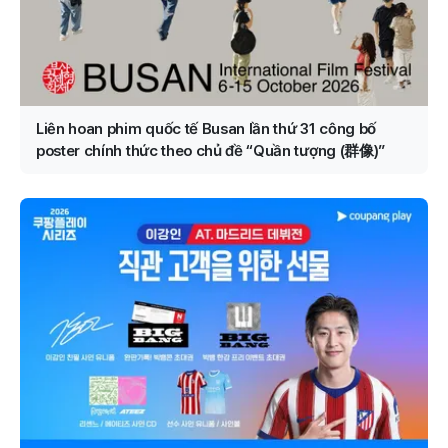
Liên hoan phim quốc tế Busan lần thứ 31 công bố
poster chính thức theo chủ đề “Quần tượng (群像)”