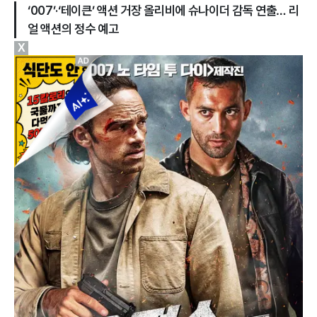
‘007’·‘테이큰’ 액션 거장 올리비에 슈나이더 감독 연출… 리
얼 액션의 정수 예고
X