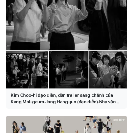
Kim Choo-hi đạo diễn, dàn trailer sang chảnh của
Kang Mal-geum·Jang Hang-jun (đạo diễn)·Nhà văn
Kim Eun-hee, nhân vật chính là ai