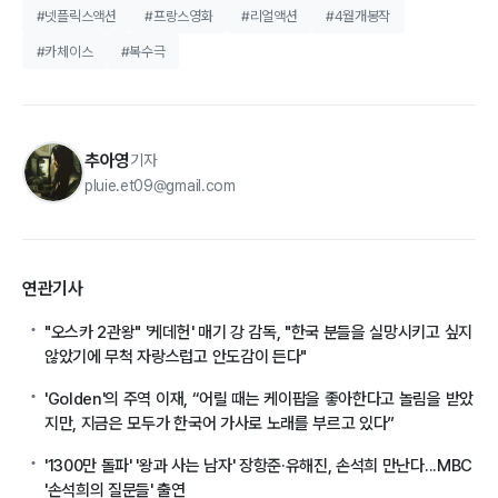
#넷플릭스액션
#프랑스영화
#리얼액션
#4월개봉작
#카체이스
#복수극
추아영
기자
pluie.et09@gmail.com
연관기사
"오스카 2관왕" '케데헌' 매기 강 감독, "한국 분들을 실망시키고 싶지
않았기에 무척 자랑스럽고 안도감이 든다"
'Golden'의 주역 이재, “어릴 때는 케이팝을 좋아한다고 놀림을 받았
지만, 지금은 모두가 한국어 가사로 노래를 부르고 있다”
'1300만 돌파' '왕과 사는 남자' 장항준·유해진, 손석희 만난다...MBC
'손석희의 질문들' 출연