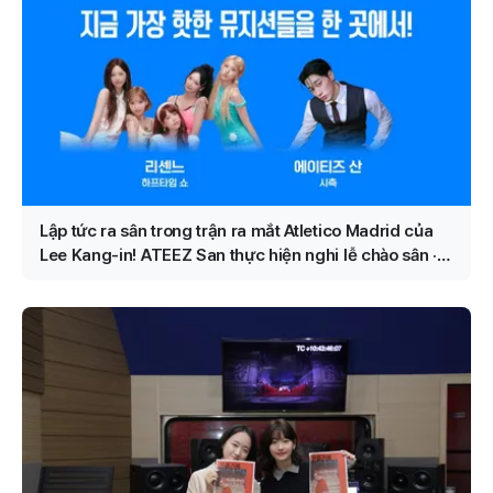
Lập tức ra sân trong trận ra mắt Atletico Madrid của
Lee Kang-in! ATEEZ San thực hiện nghi lễ chào sân ·
RESCENE diễn halftime được xác nhận