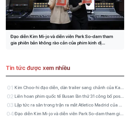
Đạo diễn Kim Mi-jo và diễn viên Park So-dam tham
gia phiên bản không rào cản của phim kinh dị
“Conclave”
Tin tức được xem nhiều
01
Kim Choo-hi đạo diễn, dàn trailer sang chảnh của Kang Mal-geum·Jang Hang-jun (đạo diễn)·Nhà văn Kim Eun-hee, nhân vật chính là ai
02
Liên hoan phim quốc tế Busan lần thứ 31 công bố poster chính thức theo chủ đề “Quần tượng (群像)”
03
Lập tức ra sân trong trận ra mắt Atletico Madrid của Lee Kang-in! ATEEZ San thực hiện nghi lễ chào sân · RESCENE diễn halftime được xác nhận
04
Đạo diễn Kim Mi-jo và diễn viên Park So-dam tham gia phiên bản không rào cản của phim kinh dị “Conclave”