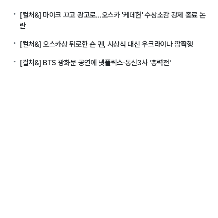
[컬처&] 마이크 끄고 광고로…오스카 '케데헌' 수상소감 강제 종료 논
란
[컬처&] 오스카상 뒤로한 숀 펜, 시상식 대신 우크라이나 깜짝행
[컬처&] BTS 광화문 공연에 넷플릭스·통신3사 '총력전'