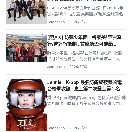
BLACKPINK麗莎參與新作回歸…在KIN TEx用
實力證明『21世紀最高樂團』的風範全球知名
流行搖滾樂團 「瑪鳳五（Maroon 5）」...
James choi
2026/8/5
[照片&] 防彈少年團，格萊美「亞洲流
行」遭逕行抵制…首座獎盃可能給
BLACKPINK、Stray Kids
防彈少年團，格萊美「亞洲流行」遭逕行抵制…
10月21日截稿在即的反轉瞄準全球第二大音
樂市場的格萊美小伎倆爭議，Stray Kids、
James choi
2026/7/30
BLACKPINK反向受惠備...
Jennie，K-pop 最強防線終被美國電
台榜單攻破…史上第二次登上第 1 名
擋下「K-pop 鐵壁」的 Jennie，迷倒美國電台聽
眾的魔法一向堅固的美國電台榜單進入門
檻，終於被打破。女子團體 BLACKPINK...
James choi
2026/7/28