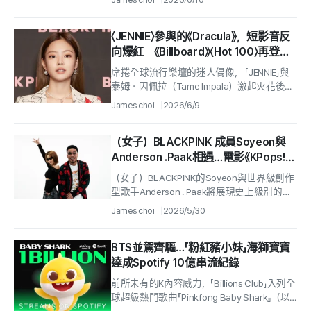
Awards Japan...
〈JENNIE〉參與的《Dracula》，短影音反
向爆紅 《Billboard》〈Hot 100〉再登第
10名
席捲全球流行樂壇的迷人偶像， 「JENNIE」與
泰姆・因佩拉（Tame Impala）激起火花後誕
生的 「Dracula」 再度擊中 「Billboard」 .
James choi
2026/6/9
（女子）BLACKPINK 成員Soyeon與
Anderson .Paak相遇…電影《KPops!》
OST推出，密陽朴氏R&B音樂人
（女子）BLACKPINK的Soyeon與世界級創作
DEAN，還與aespa合作
型歌手Anderson . Paak將展現史上級別的全
球合作.
James choi
2026/5/30
BTS並駕齊驅…「粉紅豬小妹」海獅寶寶
達成Spotify 10億串流紀錄
前所未有的K內容威力，「Billions Club」入列全
球超級熱門歌曲『Pinkfong Baby Shark』（以