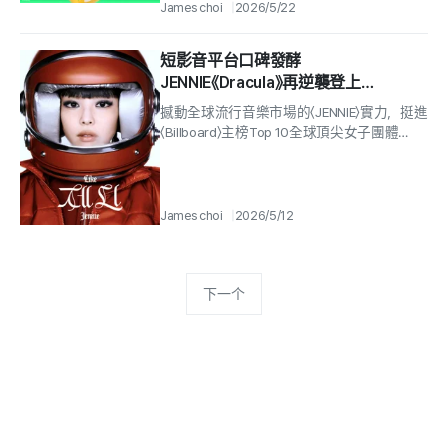
下簡稱海獅寶寶）在全球最大音樂平台
James choi
2026/5/22
「Spo...
短影音平台口碑發酵
JENNIE《Dracula》再逆襲登上
〈Billboard Hot 100〉第10名…接續
撼動全球流行音樂市場的〈JENNIE〉實力，挺進
ROSE創下的紀錄
〈Billboard〉主榜Top 10全球頂尖女子團體
〈BLACKPINK〉（BLACKPINK）的成員〈JEN...
James choi
2026/5/12
下一个