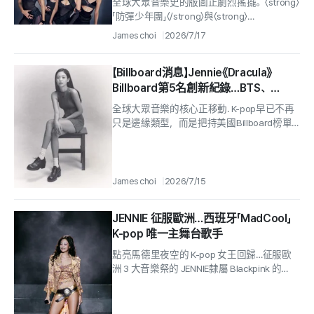
全球大眾音樂史的版圖正劇烈搖擺。〈strong〉
「防彈少年團」〈/strong〉與〈strong〉
「BLACKPINK」〈/strong〉等超級藝人的壓倒性
James choi
2026/7/17
表現...
【Billboard消息】Jennie《Dracula》
Billboard第5名創新紀錄…BTS、
SEVENTEEN包辦榜單
全球大眾音樂的核心正移動. K-pop早已不再
只是邊緣類型，而是把持美國Billboard榜單
的頂端，並正在建立全新的流行音樂標準.
James choi
2026/7/15
JENNIE 征服歐洲…西班牙「MadCool」
K-pop 唯一主舞台歌手
點亮馬德里夜空的 K-pop 女王回歸…征服歐
洲 3 大音樂祭的 JENNIE隸屬 Blackpink 的
「JENNIE」 完整掌控西班牙的心臟——馬德里.