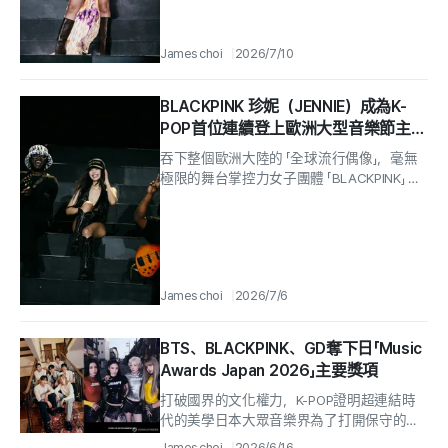
James choi
2026/7/10
BLACKPINK 珍妮（JENNIE）成為K-
POP首位連續登上歐洲大型音樂節主舞
台的藝人
吞下整個歐洲大陸的 「全球流行偶像」，毫無
極限的舞台掌控力女子團體 「BLACKPINK」 的
「JENNIE」，接連登上歐洲代表性超大型音樂節
丹麥...
James choi
2026/7/6
BTS、BLACKPINK、GD奪下日「Music
Awards Japan 2026」主要獎項
打破國界的文化權力，K-POP證明超連結時
代的美學日本大眾音樂界為了打開保守的門
閘、創造新的權威而新設的頒獎典禮「Music
James choi
2026/6/16