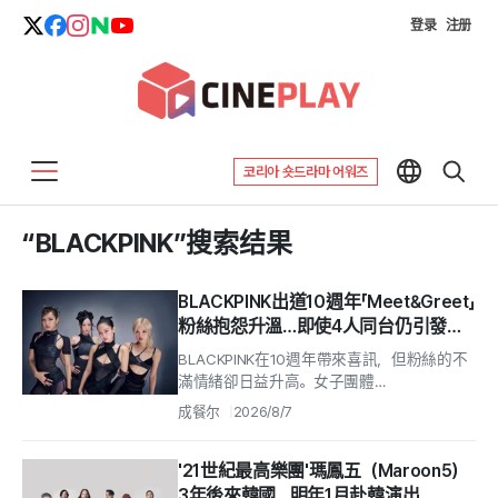
登录
注册
코리아 숏드라마 어워즈
“BLACKPINK”搜索结果
BLACKPINK出道10週年「Meet&Greet」
粉絲抱怨升溫…即使4人同台仍引發波
折
BLACKPINK在10週年帶來喜訊，但粉絲的不
滿情緒卻日益升高。女子團體
BLACKPINK（Jisoo、Jennie、ROSÉ、LISA）
成餐尔
2026/8/7
將於8月8日迎來出道...
'21世紀最高樂團'瑪鳳五（Maroon5）
3年後來韓國…明年1月赴韓演出