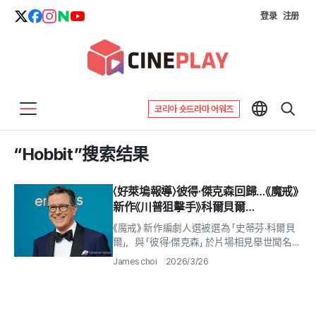
登录
注册
코리아 숏드라마 어워즈
“Hobbit”搜索结果
〈好萊塢報導〉彼得·傑克森回歸…《魔戒》
新作《川普狙擊手》科爾貝爾
（Colbert）擔任編劇
《魔戒》 新作編劇人選被選為 「史蒂芬·科爾貝
爾」，與 「彼得·傑克森」 於片場相見舉世聞名、
名垂影史的奇幻電影巨作 《魔戒》 系列，宣告
James choi
2026/3/26
迎來新的回歸.