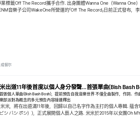
業標籤Off The Record攜手合作. 出身團體Wanna One（Wanna
 ENM音樂子公司WakeOne所營運的「Off The Record」日前正
的多面魅力與卓越音樂實力，並承諾未來將給予全力支持，讓他能在廣
過Mnet《PRODUCE 101 第二季》所組成的企劃團體Wanna On
成餐尔
l的米米出道11年後首度以個人身分發聲…首張單曲〈Bish Bash 
張個人單曲〈Bish Bash Bosh〉，提前預告自我音樂世界 不僅全曲製作，作
俱樂部派對為概念的多元預告內容接連釋出
IRL的米米，將在出道滿11年後，回歸以自己名字作為主打的個人專輯. 
 Bosh（ビシ バシ ボシ）〉，正式展開個人藝人之路. 米米於2015年以女團O
點. 身為團體的主Rapper，同時以綜藝界的藍籌身分在多方面大放
力的證明，專輯全盤親自指揮這張專輯最大的特色，在於米米不僅統籌全