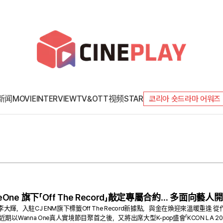
新闻
MOVIE
INTERVIEW
TV&OTT
视频
STAR
코리아 숏드라마 어워즈
eOne 旗下「Off The Record」敲定專屬合約… 多面向
e的李大輝，入駐CJ ENM旗下標籤Off The Record新據點，與金在煥迎來溫
期以Wanna One真人實境節目聚首之後，又將出席大型K-pop盛會「KCON LA 2