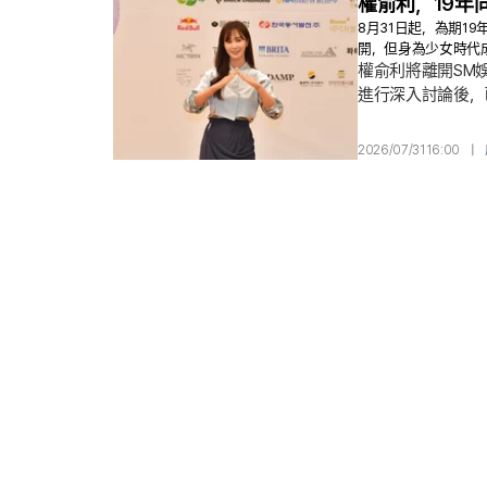
權俞利，19年
8月31日起，為期1
開，但身為少女時代
權俞利將離開SM
進行深入討論後，已
娛樂藝人身分活動
SM娛樂的官方立
2026/07/31 16:00
|
互協議將於8月31