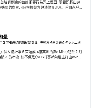
與完善培訓制度的狡詐犯罪行為浮上檯面. 眼看即將出道
機關的處置. 4日根據警方與法律界消息，首爾永登
 偵查當局基於案情重大性與逃亡風險，對A採取了「出境
團體出道僅剩兩個月，A僅留下「信賴關係已崩壞」的片面
源能量
主打曲〈Who〉包含 25億串流的破紀錄表現，專輯累積串流突破 41億以上 新
人總計第 5 首達成 4億高地的〈Be Mine〉截至 7 月
率先突破 4 億串流. 這不僅是《MUSE》專輯內繼主打曲〈Who〉
總計第 5 首達成 4 億串流的紀錄. 自發行以來持續增加串