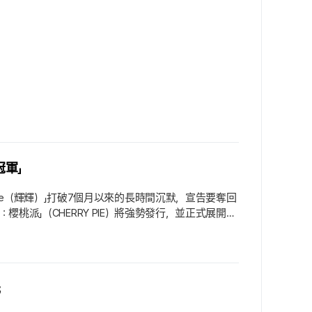
戶獲得涵蓋視覺與聽覺的跨感官沉浸感.
冠軍」
hibe（輝輝）」打破7個月以來的長時間沉默，宣告要奪回
PIE：櫻桃派」（CHERRY PIE）將強勢發行，並正式展開活
HE NATION）之後，約7個月推出的野心之作.
元