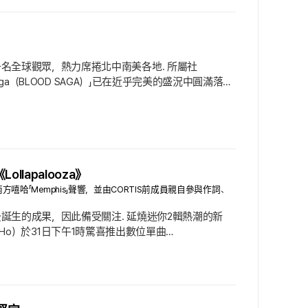
萬3千名全球觀眾，熱力席捲北中南美各地. 所屬社
 Saga（BLOOD SAGA）」已在近乎完美的盛況中圓滿落
的里程碑. 上月1日（當地時間）在美國拉斯維加斯
lapalooza》
南方嘻哈「Memphis」聲響，並由CORTIS前成員親自參與作詞、
樂交流後誕生的成果，因此備受關注. 延燒迷你2輯熱潮的新
GeonHo）於31日下午1時驚喜推出數位單曲
依舊穩健的氣勢與自信的歌曲. 〈MOTION（feat. Juicy