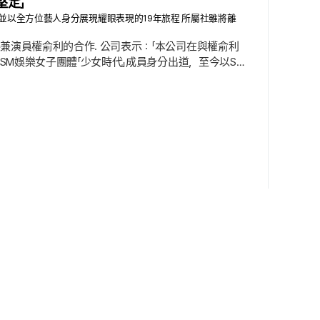
堅定」
潮，並以全方位藝人身分展現耀眼表現的19年旅程 所屬社雖將離
手兼演員權俞利的合作. 公司表示：「本公司在與權俞利
年SM娛樂女子團體「少女時代」成員身分出道，至今以SM
將以「少女時代」一員身分持續進行團體活動. 以下為
護的粉絲們. 本公司在與權俞利進行深入討論後，已相