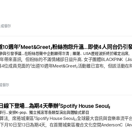
成餐尔
K出道10週年「Meet&Greet」粉絲抱怨升溫…即使4人同台仍引
參與引發爭議…在粉絲怨聲中企劃顯得冷清；羅薩、LISA歷經波折終於確定出席
10週年帶來喜訊，但粉絲的不滿情緒卻日益升高. 女子團體BLACKPINK（Jiso
與4位成員見面的「出道10週年Meet&Greet」活動雖已宣布，但該
容上顯得相對敷衍，因而引發粉絲不滿. 尤其是「僅有行程許可的成員才
美國的ROSÉ，必須透過公司釋出立場，表示「會把該行程列為優先順序」
確定出席.
成餐尔
0日線下登場…為期4天舉辦「Spotify House Seoul」
nC舉行…安排K-pop、獨立搖滾等各類型演出與體驗式節目
，席捲城東區「Spotify House Seoul」」全球最大音訊與音樂串流
自下月10日至13日為期4天，在首爾城東區複合文化空間AndersonC（Anderso
於6日作出正式宣布. 這次活動是大型計畫，將原本僅停留在App內的個