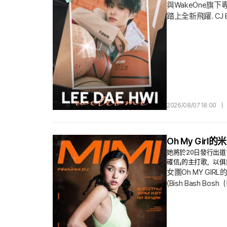
與WakeOne旗下專
踏上全新飛躍. CJ
將高度評價李大輝
李大輝在2017年透
2026/08/07 18:00
|
Oh My Gir
她將於20日發行出道首
確信」的主打歌，以
女團Oh MY G
〈Bish Bash
迎來新的音樂轉捩
人目光. 全能實