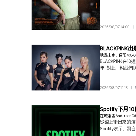
2026/08/07 14:00
|
BLACKPIN
地點未定、僅限40人
BLACKPINK在
年. 對此，粉絲們
成員仍未確定等內
後不久即被發現身在
過YG娛樂再次宣布
2026/08/07 11:18
|
Spotify下月1
在城東區Anderso
從線上衝出來的演算法
Spotify表示，將
Seoul」，並