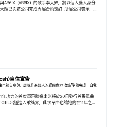
 One）與AB6IX（AB6IX）的歌手李大輝，將以個人藝人身分
式發布，李大輝已與該公司完成專屬合約簽訂. 所屬公司表示，
播與音樂等多種領域中，充分發揮作為藝人的潛力.
e出道，以耀眼姿態迅速現身歌謠圈，並立刻抓住全球粉絲的心.
Bosh〉自信宣告
詞、作曲也親自參與，展現作為藝人的耀眼實力 收錄「準備完成・自我
蘊含11年功力的首度單飛躍進米米將於20日發行首張單曲
h MY GIRL出道進入歌謠界，此次單曲也讓她約在11年之後
異彩的她，首次呈現屬於自己的獨立音樂世界，吸引了眾
曲製作，作詞與作曲也親自參與.