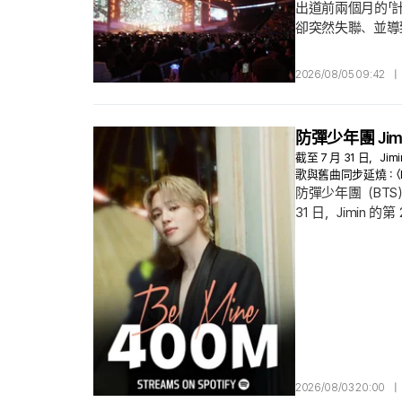
出道前兩個月的「計
卻突然失聯、並導
浦警察署於上個月
管制」措施；目前他
2026/08/05 09:42
|
通知後就消失無蹤
防彈少年團 Jim
截至 7 月 31 日，J
歌與舊曲同步延燒：〈Lik
防彈少年團（BTS）
31 日，Jimin 
之後，第二首登上 4
流次數，作為後續
2026/08/03 20:00
|