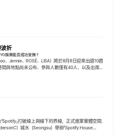
發波折
，YG娛樂能否成功安撫？
o、Jennie、ROSÉ、LISA）將於8月8日迎來出道10週
活動在時間與地點尚未公布、參與人數僅有40人、以及出席
會出席」這句話，也讓成員們同樣陷入尷尬局面. 宣布
. 此前也曾出現7日上午不出席的報導的LISA，亦透
平台「Spotify」打破線上與線下的界線，正式進軍實體空間.
nC）城水（Seongsu）舉辦「Spotify House
人化音樂體驗，轉化為線下的現場直播演出與立體式體驗節