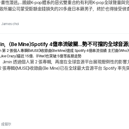
畫性潛逃」…覬覦K-pop體系的惡劣雙重合約有利用K-pop全球聲量
致所屬公司蒙受鉅額金錢損失的20多歲日本籍男子，終於也得接受偵查
29日將涉嫌「詐欺」的日本籍練習生A（29）以不起訴不拘押方式移送.
正留在國內、等待檢方調查. 案情經過如下. 去年12月，距離6人男子
James choi
.
in，〈Be Mine〉Spotify 4億串流破關…勢不可擋的全球音
imin 第 2 張個人專輯《MUSE》收錄曲〈Be Mine〉達成 Spotify 4億串流佳績 
e Crazy〉逼近 15億、〈Filter〉也突破 5億等長期走勢
Jimin 透過個人第 2 張專輯，再度在全球音源平台展現壓倒性的影響力. 個
的第 2 張專輯《MUSE》收錄曲〈Be Mine〉已在全球最大音源平台 Spotify 
 億高地的紀錄；同時也是 Jimin 在 Spotify 個人頁面中，個人歌曲
曲也展現穩固存在感.
成餐尔