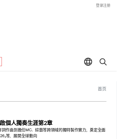
登录
注册
首页
藝人開啟個人獨奏生涯第2章
暖重逢 從作詞作曲到擔任MC、綜藝等跨領域的獨特製作實力，奠定全面
026」等，展開全球動向