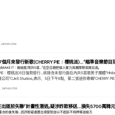
法所建立的音樂共鳴為基礎，向實體空間延伸，並傳達出強烈意志，讓用
James choi
）7個月來發行新歌〈CHERRY PIE：櫻桃派〉…「瞄準音樂節目
MAKE IT：做給我〉等共5首…「在空白期把個人實力與團隊默契再拉高」
RY PIE：櫻桃派〉5日強勢發行…收錄含未發行曲在內共5首歌男子團體「H
公司「CJeS Studios」表示，5日下午6點，第二張迷你專輯「CHERRY 
年1月發表的迷你1輯「ROCK THE NATION：搖滾吧，國度」（ROCK T
James choi
出道前失聯「計畫性潛逃」疑涉詐欺移送…損失5700萬韓
重合約後失聯…因詐欺疑慮遭出境管制並以不起訴不拘押移送檢方