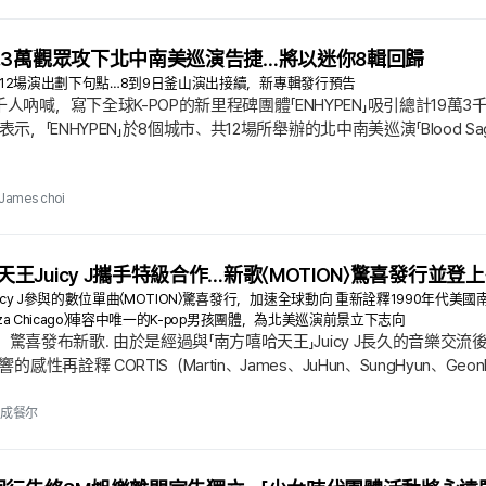
 19.3萬觀眾攻下北中南美巡演告捷…將以迷你8輯回歸
」8座城市12場演出劃下句點…8到9日釜山演出接續，新專輯發行預告
千人吶喊，寫下全球K-POP的新里程碑團體「ENHYPEN」吸引總計19
於3日表示，「ENHYPEN」於8個城市、共12場所舉辦的北中南美巡演「Blood
場舞台演出，也證明了他們在全球音樂市場的強大影響力，堪稱具紀念意義
Arena」舉行的最後一場演出，為本次巡演的華麗壓軸寫下句點.
James choi
天王Juicy J攜手特級合作…新歌〈MOTION〉驚喜發行並登上《Lol
uicy J參與的數位單曲〈MOTION〉驚喜發行，加速全球動向 重新詮釋1990年代美國
looza Chicago〉陣容中唯一的K-pop男孩團體，為北美巡演前景立下志向
TIS）驚喜發布新歌. 由於是經過與「南方嘻哈天王」Juicy J長久的音
響的感性再詮釋 CORTIS（Martin、James、JuHun、SungHyun、
. Juicy J）〉. 這是充分收錄了他們以迷你2輯《GREENGREEN》掀起旋風後，
嘻哈天王Juicy J的合作打造而成.
成餐尔