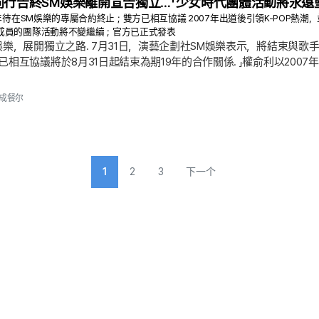
同行告終SM娛樂離開宣告獨立…「少女時代團體活動將永遠
9年待在SM娛樂的專屬合約終止；雙方已相互協議 2007年出道後引領K-POP熱
成員的團隊活動將不變繼續；官方已正式發表
娛樂，展開獨立之路. 7月31日，演藝企劃社SM娛樂表示，將結束與歌
相互協議將於8月31日起結束為期19年的合作關係. 」權俞利以2007
長達19年. 不過，依SM娛樂說明，雖然權俞利離開該公司屬實，但她仍
場全文. 大家好，這裡是SM娛樂. 誠摯感謝一直以來給予權俞利不變愛
成餐尔
日起結束為期19年的合作關係.
1
2
3
下一个