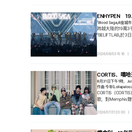
ENHYPEN
「Blood Saga
跨越大陸的19萬3
「BELIFTLAB」
幕. 這不僅是一
「T-Mobile 
2026/08/03 15:16
|
CORTIS、嘻哈
8月31日下午1時，J
作曲 今年〈Lollapa
CORTIS（COR
歌，對Memphis聲
〈MOTION（feat
J）〉由CORTIS與
2026/07/31 20:00
|