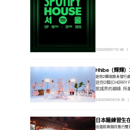
目. 活動以演算
2026/08/07 10:46
|
Hhibe（輝輝
迷你2輯收錄未發行曲〈
迷你2輯〈CHER
歌謠界的巔峰. 所屬
動. 這張新作是繼去
2026/08/06 09:38
|
日本籍練習生在
出道前兩個月進行雙