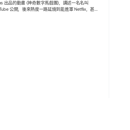
ions 出品的動畫 〈神奇數字馬戲團〉，講述一名名叫
be 公開，後來熱度一路延燒到能進軍 Netflix，甚至
本預計於 6 月 5 日正式上映. 然而在 5 月 8 日，