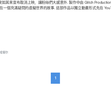
如其來宣布取消上映，讓粉絲們大感意外. 製作中由 Glitch Product
被困在一個充滿疑問的虛擬世界的故事. 這部作品以獨立動畫形式先在 YouTu
字馬戲團：最終一役〉 都延續到劇場上映. 韓國也由 SBM 公司負責發行，原
〈神奇數字馬戲團：最終一役〉 的上映計畫被取消.
成餐尔
1