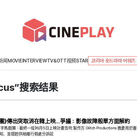
新闻
MOVIE
INTERVIEW
TV&OTT
视频
STAR
코리아 숏드라마 어워즈
Circus”搜索结果
團》傳出突取消在韓上映…爭議：影像故障般單方面解約
馬戲團：最終一役》6月5日上映計畫告吹 製作方 Glitch Productions 
告知，並提起供給履行假處分訴訟