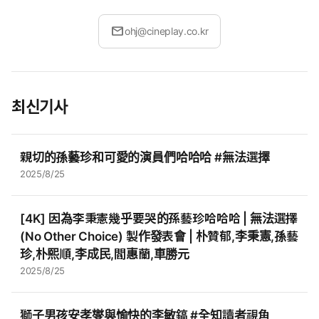
mail
ohj@cineplay.co.kr
최신기사
親切的孫藝珍和可愛的演員們哈哈哈 #無法選擇
2025/8/25
[4K] 因為李秉憲幾乎要哭的孫藝珍哈哈哈 | 無法選擇
(No Other Choice) 製作發表會 | 朴贊郁,李秉憲,孫藝
珍,朴熙順,李成民,閻惠蘭,車勝元
2025/8/25
獅子男孩安孝燮與愉快的李敏鎬 #全知讀者視角