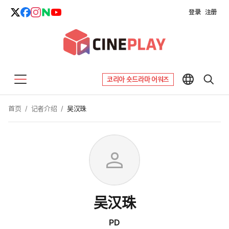
登录
注册
코리아 숏드라마 어워즈
首页
/
记者介绍
/
吴汉珠
person
吴汉珠
PD