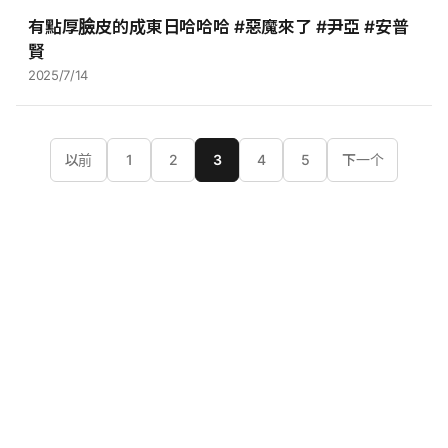
有點厚臉皮的成東日哈哈哈 #惡魔來了 #尹亞 #安普
賢
2025/7/14
以前
1
2
3
4
5
下一个