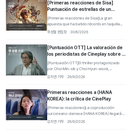
[Primeras reacciones de Sisa]
Puntuación de estrellas de un
periodista de Cinéplay para «David»
[Primeras reacciones de Sisa]La gran
apuesta que ha batido récords en taquilla...
주성철 편집장
30/6/2026
[Puntuación OTT] La valoración de
los periodistas de Cineplay sobre la
serie de Netflix 《Notes from the
[Puntuación OTT]El thriller protagonizado
Last Row》
por Choi Min-sik y Choi Hyun-wook,...
김지연 기자
29/6/2026
Primeras reacciones a 〈HANA
KOREA〉: la crítica de CinePlay
[Primeras reacciones]La coproducción
surcoreano-danesa 〈HANA KOREA〉 llegará
a...
김지연 기자
26/6/2026