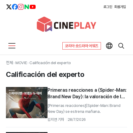
로그인
회원가입
코리아 숏드라마 어워즈
전체
>
MOVIE
>
Calificación del experto
Calificación del experto
Primeras reacciones a 〈Spider-Man:
Brand New Day〉: la valoración de los
periodistas de Cineplay
[Primeras reacciones]〈Spider-Man: Brand
New Day〉 se estrena mañana.
김지연 기자
28/7/2026