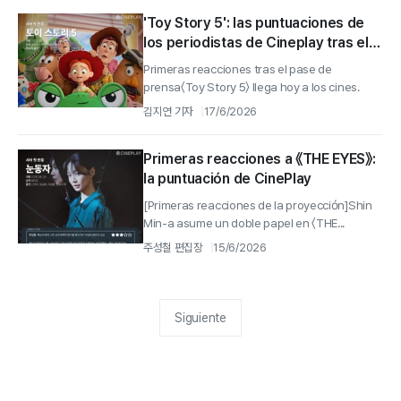
'Toy Story 5': las puntuaciones de
los periodistas de Cineplay tras el
pase de prensa
Primeras reacciones tras el pase de
prensa〈Toy Story 5〉 llega hoy a los cines.
김지연 기자
17/6/2026
Primeras reacciones a 《THE EYES》:
la puntuación de CinePlay
[Primeras reacciones de la proyección]Shin
Min-a asume un doble papel en 〈THE...
주성철 편집장
15/6/2026
Siguiente