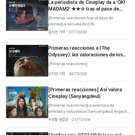
La periodista de Cineplay da a ‘OK!
MADAM2’ ★★☆ tras el pase de
prensa
[Primeras reacciones tras el pase de
prensa]La secuela de 〈OK.
김지연 기자
27/7/2026
Primeras reacciones a 〈The
Odyssey〉: las valoraciones de los
periodistas de CinePlay y los
[Primeras reacciones]
críticos de cine
김지연 기자
24/7/2026
[Primeras reacciones] Así valora
Cineplay 〈Sanyangdeul〉
[Primeras reacciones]La aventura de
amistad y naturaleza 〈Sanyangdeul〉 llegará...
주성철 편집장
23/7/2026