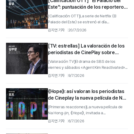
[Calificación OTT] “El Palacio del
Este”: puntuación de los reporteros
de Cineplay
[Calificación OTT]La serie de Netflix 〈El
Palacio del Este〉 se estrenó el día...
김지연 기자
20/7/2026
[TV: estrellas] La valoración de los
periodistas de CinePlay sobre
«Agent Kim Reactivated», la serie
[Valoración TV]El drama de SBS de los
de SBS
viernes y sábados «Agent Kim Reactivated»...
김지연 기자
9/7/2026
《Hope》: así valoran los periodistas
de Cineplay la nueva película de Na
Hong-jin
[Primeras reacciones]La nueva película de
Na Hong-jin, 《Hope》, invitada a...
김지연 기자
6/7/2026