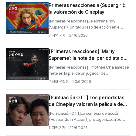
Primeras reacciones a 〈Supergirl〉:
la valoración de Cineplay
[Primeras reacciones]Se estrena hoy
〈Supergirl〉, un taquillazo de acción en el...
김지연 기자
24/6/2026
[Primeras reacciones] 'Marty
Supreme': la nota del periodista de
Cineplay
[Primeras reacciones]Timothée Chalamet se
mete en la piel de un jugador de...
주성철 편집장
23/6/2026
[Puntuación OTT] Los periodistas
de Cineplay valoran la película de
Netflix 《Husbands in Action》
[Puntuación OTT]La comedia de acción
《Husbands in Action》, protagonizada por...
김지연 기자
22/6/2026