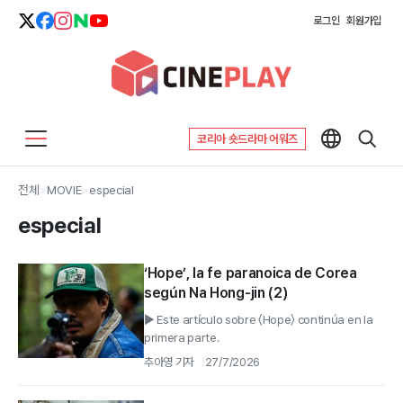
로그인
회원가입
코리아 숏드라마 어워즈
전체
>
MOVIE
>
especial
especial
‘Hope’, la fe paranoica de Corea
según Na Hong-jin (2)
▶ Este artículo sobre 〈Hope〉 continúa en la
primera parte.
추아영 기자
27/7/2026