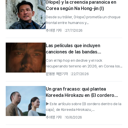
〈Hope〉 y la creencia paranoica en
Corea según Na Hong-jin (I)
Desde su tráiler, 〈Hope〉 prometía un choque
frontal entre humanos y...
추아영 기자
27/7/2026
Las películas que incluyen
canciones de las bandas
internacionales de los festivales de
Con el hip hop en declive y el rock
rock de este año
recuperando terreno en 2026, en Corea los...
문동명 객원기자
22/7/2026
Un gran fracaso: qué plantea
Koreeda Hirokazu en 〈El cordero
dentro de la caja〉 (II)
▶ Este artículo sobre 〈El cordero dentro de la
caja〉, de Koreeda Hirokazu,...
추아영 기자
10/6/2026