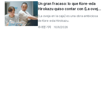
Un gran fracaso: lo que Kore-eda
Hirokazu quiso contar con 〈La oveja
en la caja〉 (1)
〈La oveja en la caja〉 es una obra ambiciosa
de Kore-eda Hirokazu.
추아영 기자
10/6/2026