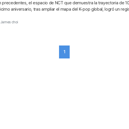
in precedentes, el espacio de NCT que demuestra la trayectoria de 1
imo aniversario, tras ampliar el mapa del K-pop global, logró un reg
 gran...
James choi
1