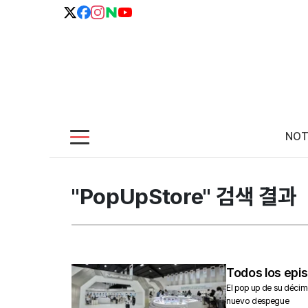
NOT
"PopUpStore" 검색 결과
Todos los epis
El pop up de su décim
nuevo despegue