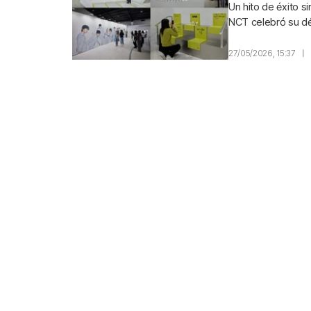
Un hito de éxito s
NCT celebró su déc
el broche final con
27/05/2026, 15:37
|