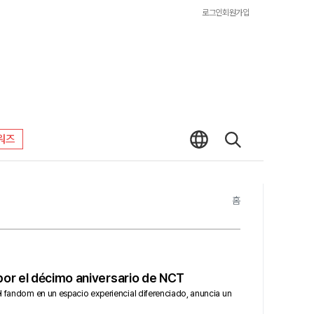
로그인
회원가입
워즈
홈
por el décimo aniversario de NCT
el fandom en un espacio experiencial diferenciado, anuncia un