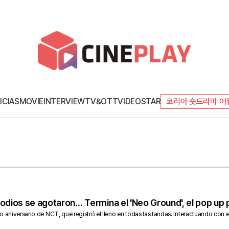
ICIAS
MOVIE
INTERVIEW
TV&OTT
VIDEO
STAR
코리아 숏드라마 어
odios se agotaron… Termina el 'Neo Ground', el pop up 
o aniversario de NCT, que registró el lleno en todas las tandas. Interactuando con 