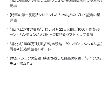
『風』の続編が15年ぶりに帰ってきた『報道関係者向け試写会』
現場
【時事の第一反応】『クレヨンしんちゃん』シネプレイ記者の星
評価
『風』スピンオフ映画『ゾロリ』4月22日公開…「1000万監督」チ
ャン・ハンジュンがメガトークに特別ゲストとして参加
『非公式“1000万”映画』『風』の続編！『クレヨンしんちゃん』試
写会＆記者懇談会レポート
[キム・ジヨンの宝箱] 映画が残した最高の収穫、『チャング』
チョ・ボムギュ