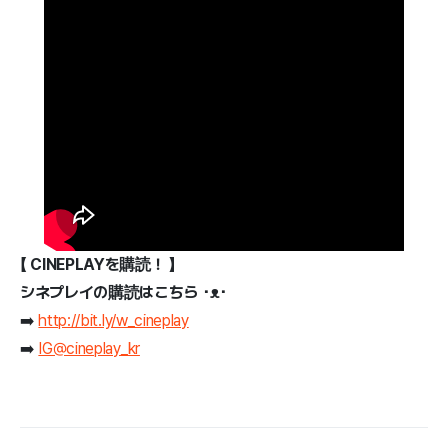
【 CINEPLAYを購読！ 】
シネプレイの購読はこちら ･ᴥ･
➡️
http://bit.ly/w_cineplay
➡️
IG@cineplay_kr