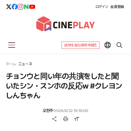
ログイン
会員登録
코리아 숏드라마 어워즈
ホーム
>
ニュース
チョンウと同い年の共演をしたと聞
いたシン・スンホの反応w #クレヨン
しんちゃん
오한주
2026/4/22 15:19:00
share
print
format_size