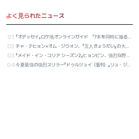
よく見られたニュース
01
『オデッセイ』ロケ地オンラインガイド 「7本を同時に撮る感覚」とマット・デイモン
02
チャ・テヒョン×オム・ジウォン、『五人きょうだい』の大家族夫婦！Netflix映画『復職警察』制作確定
03
『メイド・イン・コリア シーズン2』ヒョンビン、強烈な野望が爆発 『ペク・ギテ』のキャラクタースチル公開
04
今夏最強の強烈スリラー『ドゥルジュイ（들쥐）』リュ・ジュンヨル×ソル・ギョング×イ・ギュヒョン キャラクタースチール公開