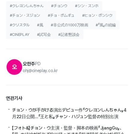
#クレヨンしんちゃん
#チョンウ
#シン・スンホ
#チョン・スジョン
#チョ・ボムギュ
#ヒョン・ボンシク
#クリスタル
#風
#非公式の1000万映画
#『風』の続編
#CINEPLAY
#試写会
#記者懇談会
오한주
PD
오
ohj@cineplay.co.kr
연관기사
チョン・ウが手がける演出デビュー作『クレヨンしんちゃん』4
月22日公開…『王と私』チャン・ハジュン監督の特別出演
【フォト&】チョン・ウ主演・監督・脚本の映画『JjangGu』、