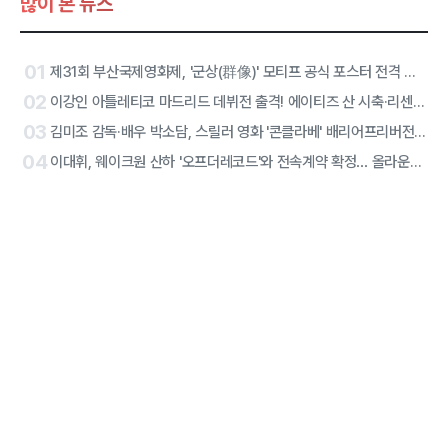
많이 본 뉴스
01
제31회 부산국제영화제, '군상(群像)' 모티프 공식 포스터 전격 공개
02
이강인 아틀레티코 마드리드 데뷔전 출격! 에이티즈 산 시축·리센느 하프타임 공연 확정
03
김미조 감독·배우 박소담, 스릴러 영화 '콘클라베' 배리어프리버전 합류
04
이대휘, 웨이크원 산하 '오프더레코드'와 전속계약 확정… 올라운더 아티스트 솔로 2막 시작