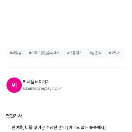
#아없숲
#아무도없는숲속에서
#넷플릭스
#김윤석
#고민시
씨네플레이
기자
씨
admin@cineplay.co.kr
연관기사
한여름, 나를 찾아온 수상한 손님 [아무도 없는 숲속에서]