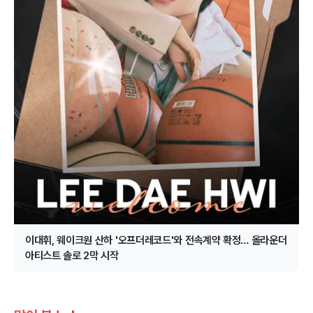
이대휘, 웨이크원 산하 '오프더레코드'와 전속계약 확정… 올라운더
아티스트 솔로 2막 시작