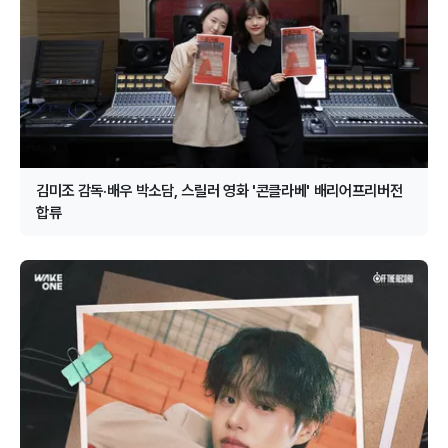
김미조 감독·배우 박소담, 스릴러 영화 '콘클라베' 배리어프리버전
합류