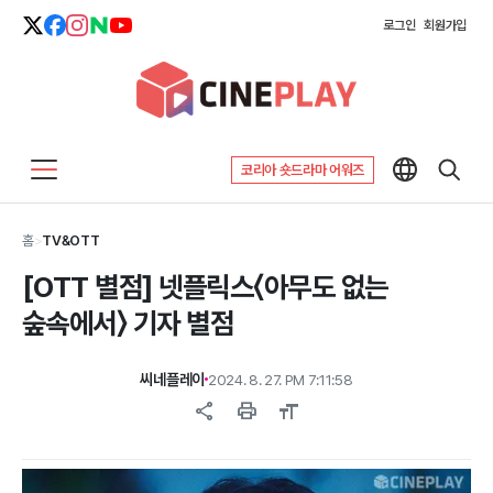
로그인
회원가입
코리아 숏드라마 어워즈
홈
>
TV&OTT
[OTT 별점] 넷플릭스〈아무도 없는
숲속에서〉 기자 별점
씨네플레이
2024. 8. 27. PM 7:11:58
share
print
format_size