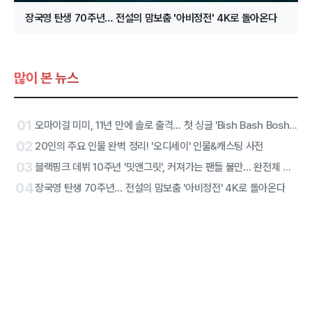
장국영 탄생 70주년… 전설의 맘보춤 '아비정전' 4K로 돌아온다
많이 본 뉴스
01
오마이걸 미미, 11년 만에 솔로 출격… 첫 싱글 'Bish Bash Bosh'로 당찬 선언
02
20인의 주요 인물 완벽 정리! '오디세이' 인물&캐스팅 사전
03
블랙핑크 데뷔 10주년 '밋앤그릿', 커져가는 팬들 불만… 완전체 참석에도 진통
04
장국영 탄생 70주년… 전설의 맘보춤 '아비정전' 4K로 돌아온다