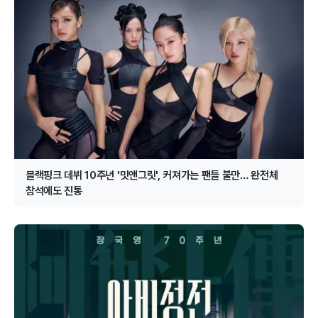
블랙핑크 데뷔 10주년 '밋앤그릿', 커져가는 팬들 불만… 완전체
참석에도 진통