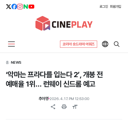
로그인
회원가입
코리아 숏드라마 어워즈
홈
>
NEWS
‘악마는 프라다를 입는다 2’, 개봉 전
예매율 1위… 런웨이 신드롬 예고
추아영
2026. 4. 17. PM 12:53:00
share
print
format_size