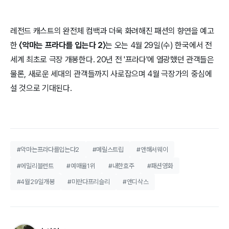
레전드 캐스트의 완전체 컴백과 더욱 화려해진 패션의 향연을 예고
한
〈악마는 프라다를 입는다 2〉
는 오는 4월 29일(수) 한국에서 전
세계 최초로 극장 개봉한다. 20년 전 '프라다'에 열광했던 관객들은
물론, 새로운 세대의 관객들까지 사로잡으며 4월 극장가의 중심에
설 것으로 기대된다.
#악마는프라다를입는다2
#메릴스트립
#앤해서웨이
#에밀리블런트
#예매율1위
#내한효주
#패션영화
#4월29일개봉
#미란다프리슬리
#앤디삭스