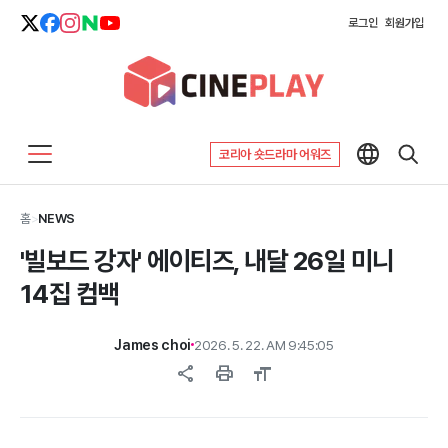
로그인
회원가입
코리아 숏드라마 어워즈
홈
>
NEWS
'빌보드 강자' 에이티즈, 내달 26일 미니
14집 컴백
James choi
2026. 5. 22. AM 9:45:05
share
print
format_size