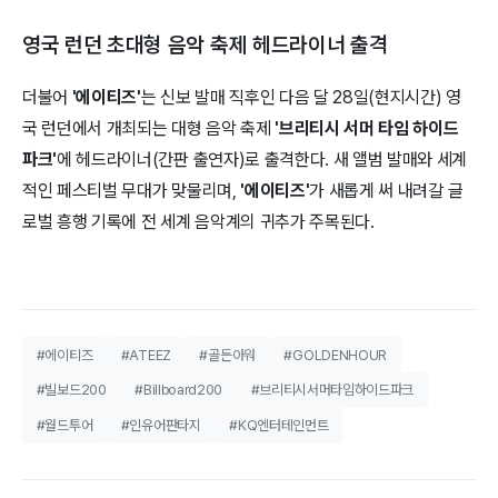
영국 런던 초대형 음악 축제 헤드라이너 출격
더불어
'에이티즈'
는 신보 발매 직후인 다음 달 28일(현지시간) 영
국 런던에서 개최되는 대형 음악 축제
'브리티시 서머 타임 하이드
파크'
에 헤드라이너(간판 출연자)로 출격한다. 새 앨범 발매와 세계
적인 페스티벌 무대가 맞물리며,
'에이티즈'
가 새롭게 써 내려갈 글
로벌 흥행 기록에 전 세계 음악계의 귀추가 주목된다.
#에이티즈
#ATEEZ
#골든아워
#GOLDENHOUR
#빌보드200
#Billboard200
#브리티시서머타임하이드파크
#월드투어
#인유어판타지
#KQ엔터테인먼트