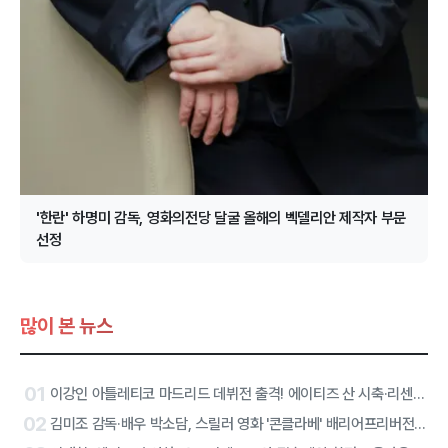
'한란' 하명미 감독, 영화의전당 달굴 올해의 벡델리안 제작자 부문
선정
많이 본 뉴스
01
이강인 아틀레티코 마드리드 데뷔전 출격! 에이티즈 산 시축·리센느 하프타임 공연 확정
02
김미조 감독·배우 박소담, 스릴러 영화 '콘클라베' 배리어프리버전 합류