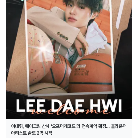
이대휘, 웨이크원 산하 '오프더레코드'와 전속계약 확정… 올라운더
아티스트 솔로 2막 시작