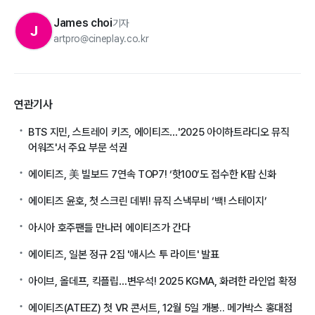
James choi
기자
J
artpro@cineplay.co.kr
연관기사
BTS 지민, 스트레이 키즈, 에이티즈…'2025 아이하트라디오 뮤직
어워즈'서 주요 부문 석권
에이티즈, 美 빌보드 7연속 TOP7! ‘핫100’도 접수한 K팝 신화
에이티즈 윤호, 첫 스크린 데뷔! 뮤직 스낵무비 ‘백! 스테이지’
아시아 호주팬들 만나러 에이티즈가 간다
에이티즈, 일본 정규 2집 '애시스 투 라이트' 발표
아이브, 올데프, 킥플립…변우석! 2025 KGMA, 화려한 라인업 확정
에이티즈(ATEEZ) 첫 VR 콘서트, 12월 5일 개봉.. 메가박스 홍대점