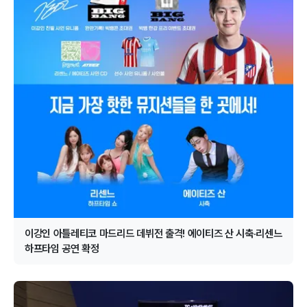
이강인 아틀레티코 마드리드 데뷔전 출격! 에이티즈 산 시축·리센느
하프타임 공연 확정