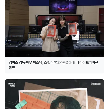
김미조 감독·배우 박소담, 스릴러 영화 '콘클라베' 배리어프리버전
합류