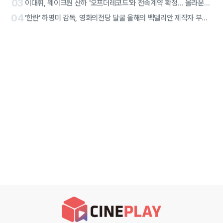
03
이대휘, 웨이크원 산하 '오프더레코드'와 전속계약 확정… 올라운더 아티스트 솔로 2막 시작
04
'한란' 하명미 감독, 영화의전당 달굴 올해의 벡델리안 제작자 부문 선정