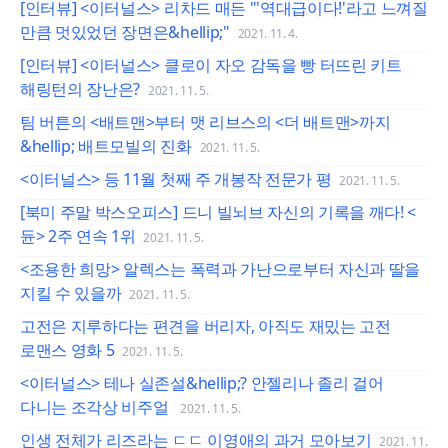
[인터뷰] <이터널스> 리차드 매든 "'역대급이다!'라고 느껴질
만큼 멋있었던 장면은&hellip;"
2021. 11. 4.
[인터뷰] <이터널스> 클로이 자오 감독을 빵 터뜨린 키트
해링턴의 장난은?
2021. 11. 5.
팀 버튼의 <배트맨>부터 맷 리브스의 <더 배트맨>까지
&hellip; 배트모빌의 진화
2021. 11. 5.
<이터널스> 등 11월 첫째 주 개봉작 전문가 평
2021. 11. 5.
[북미 주말 박스오피스] 드니 빌뇌브 자신의 기록을 깨다! <
듄> 2주 연속 1위
2021. 11. 5.
<조용한 희망> 알렉스는 폭력과 가난으로부터 자신과 딸을
지킬 수 있을까
2021. 11. 5.
고전은 지루하다는 편견을 버리자, 아직도 재밌는 고전
로맨스 영화 5
2021. 11. 5.
<이터널스> 테나 실존설&hellip;? 안젤리나 졸리 걸어
다니는 조각상 비주얼
2021. 11. 5.
인생 전체가 리즈라는 ㄷㄷ 이영애의 과거 모아보기
2021. 11.