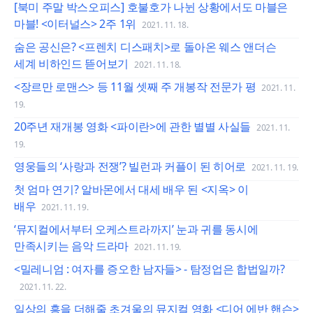
[북미 주말 박스오피스] 호불호가 나뉜 상황에서도 마블은
마블! <이터널스> 2주 1위
2021. 11. 18.
숨은 공신은? <프렌치 디스패치>로 돌아온 웨스 앤더슨
세계 비하인드 뜯어보기
2021. 11. 18.
<장르만 로맨스> 등 11월 셋째 주 개봉작 전문가 평
2021. 11.
19.
20주년 재개봉 영화 <파이란>에 관한 별별 사실들
2021. 11.
19.
영웅들의 ‘사랑과 전쟁’? 빌런과 커플이 된 히어로
2021. 11. 19.
첫 엄마 연기? 알바몬에서 대세 배우 된 <지옥> 이
배우
2021. 11. 19.
‘뮤지컬에서부터 오케스트라까지’ 눈과 귀를 동시에
만족시키는 음악 드라마
2021. 11. 19.
<밀레니엄 : 여자를 증오한 남자들> - 탐정업은 합법일까?
2021. 11. 22.
일상의 흥을 더해줄 초겨울의 뮤지컬 영화 <디어 에반 핸슨>