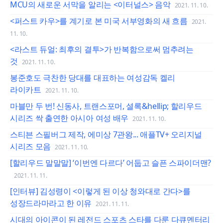
MCU의 새로운 서막을 알리는 <이터널스> 음악
2021. 11. 10.
<퍼스트 카우>를 계기로 본 미국 서부영화의 새 흐름
2021.
11. 10.
<라스트 듀얼: 최후의 결투>가 반복함으로써 멈추려는
것
2021. 11. 10.
봉준호도 극찬한 당대를 대표하는 여성감독 켈리
라이카트
2021. 11. 10.
마블만 두 번! 신동사, 트랜스포머, 셜록&hellip; 할리우드
시리즈 싹 출연한 아시아 여성 배우
2021. 11. 10.
스티븐 스필버그 제작, 에미상 7관왕... 애플TV+ 오리지널
시리즈 모음
2021. 11. 10.
[할리우드 말말말] ‘이번엔 다르다’ 어둡고 슬픈 스파이더맨?
2021. 11. 11.
[인터뷰] 김성령이 <이렇게 된 이상 청와대로 간다>를
성장드라마라고 한 이유
2021. 11. 11.
시대의 아이콘이 된 레전드 스포츠 스타를 다룬 다큐멘터리