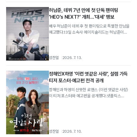
허남준, 데뷔 7년 만에 첫 단독 팬미팅
'HEO's NEXT?' 개최…'대세' 행보
배우 허남준이 데뷔 후 첫 팬미팅으로 특별한 만남을
예고했다.13일 소속사 에이치솔리드는 허남준이
오는 8월 22일 오후 6시 서울 KBS...
성찬얼
2026. 7. 13.
정해인X하영 '이런 엿같은 사랑', 설렘 가득
티저 포스터·예고편 전격 공개
정해인과 하영의 산뜻한 로맨스 〈이런 엿같은 사랑〉
이 티저 포스터와 예고편을 공개했다.넷플릭스
오리지널 시리즈 〈이런 엿같은 사랑〉은...
성찬얼
2026. 7. 10.