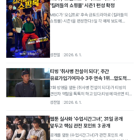
'킬러들의 쇼핑몰' 시즌1 편성 확정
MBC가 '오십프로' 후속 금토드라마로 〈킬러들의
쇼핑몰〉 시즌1을 편성한다.1일 각 매체 보도에
따르면, MBC는 오는 6월 27일 종영하는...
성찬얼
2026. 6. 1.
티빙 '취사병 전설이 되다', 주간
유료가입기여자수 3주 연속 1위…압도적
화제성
7화 방영을 앞둔 〈취사병 전설이 되다〉가 티빙의
견인차 역할을 톡톡히 하고 있다.티빙에 따르면 티빙
오리지널 〈취사병 전설이 되다〉가...
성찬얼
2026. 6. 1.
웹툰 실사화 '수업시간그녀', 31일 공개
앞두고 핵심 관전 포인트 3 공개
공개를 앞둔 〈수업시간그녀〉가 관전 포인트 세