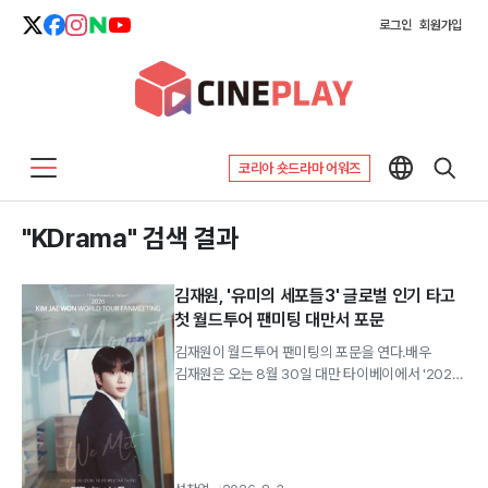
로그인
회원가입
코리아 숏드라마 어워즈
"KDrama" 검색 결과
김재원, '유미의 세포들3' 글로벌 인기 타고
첫 월드투어 팬미팅 대만서 포문
김재원이 월드투어 팬미팅의 포문을 연다.배우
김재원은 오는 8월 30일 대만 타이베이에서 '2026
KIM JAE WON WORLD TOUR...