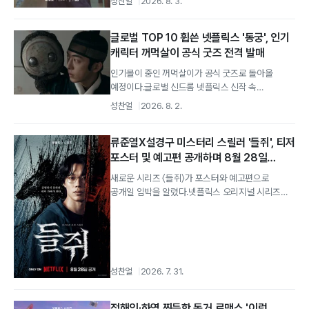
성찬얼
2026. 8. 3.
글로벌 TOP 10 휩쓴 넷플릭스 '동궁', 인기
캐릭터 꺼먹살이 공식 굿즈 전격 발매
인기몰이 중인 꺼먹살이가 공식 굿즈로 돌아올
예정이다.글로벌 신드롬 넷플릭스 신작 속
마스코트의 탄생 넷플릭스는 최근 공개한 드라마
성찬얼
2026. 8. 2.
〈동궁〉...
류준열X설경구 미스터리 스릴러 '들쥐', 티저
포스터 및 예고편 공개하며 8월 28일
넷플릭스 출격
새로운 시리즈 〈들쥐〉가 포스터와 예고편으로
공개일 임박을 알렸다.넷플릭스 오리지널 시리즈
〈들쥐〉는 7월 31일 티저 포스터와 예고편을...
성찬얼
2026. 7. 31.
정해인·하영 찐득한 동거 로맨스 '이런