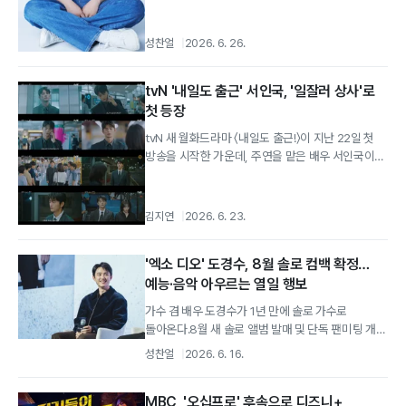
성찬얼
2026. 6. 26.
tvN '내일도 출근' 서인국, '일잘러 상사'로
첫 등장
tvN 새 월화드라마 〈내일도 출근!〉이 지난 22일 첫
방송을 시작한 가운데, 주연을 맡은 배우 서인국이
원칙주의 직장 상사 캐릭터로...
김지연
2026. 6. 23.
'엑소 디오' 도경수, 8월 솔로 컴백 확정…
예능·음악 아우르는 열일 행보
가수 겸 배우 도경수가 1년 만에 솔로 가수로
돌아온다.8월 새 솔로 앨범 발매 및 단독 팬미팅 개최
15일 복수의 매체 보도와 소속사...
성찬얼
2026. 6. 16.
MBC, '오십프로' 후속으로 디즈니+