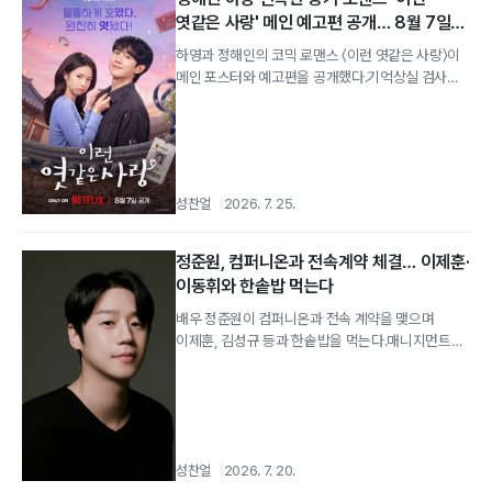
엿같은 사랑' 메인 예고편 공개… 8월 7일
넷플릭스 상륙
하영과 정해인의 코믹 로맨스 〈이런 엿같은 사랑〉이
메인 포스터와 예고편을 공개했다.기억상실 검사와
뻔뻔한 자칭 남친의 찐득한 동거 넷플릭스...
성찬얼
2026. 7. 25.
정준원, 컴퍼니온과 전속계약 체결… 이제훈·
이동휘와 한솥밥 먹는다
배우 정준원이 컴퍼니온과 전속 계약을 맺으며
이제훈, 김성규 등과 한솥밥을 먹는다.매니지먼트
컴퍼니온은 7월 20일 배우 정준원과의 전속...
성찬얼
2026. 7. 20.