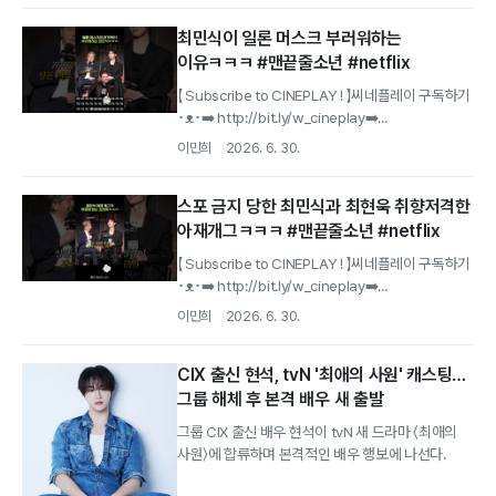
최민식이 일론 머스크 부러워하는
이유ㅋㅋㅋ #맨끝줄소년 #netflix
【 Subscribe to CINEPLAY ! 】씨네플레이 구독하기
･ᴥ･➡️ http://bit.ly/w_cineplay➡️...
이민희
2026. 6. 30.
스포 금지 당한 최민식과 최현욱 취향저격한
아재개그ㅋㅋㅋ #맨끝줄소년 #netflix
【 Subscribe to CINEPLAY ! 】씨네플레이 구독하기
･ᴥ･➡️ http://bit.ly/w_cineplay➡️...
이민희
2026. 6. 30.
CIX 출신 현석, tvN '최애의 사원' 캐스팅…
그룹 해체 후 본격 배우 새 출발
그룹 CIX 출신 배우 현석이 tvN 새 드라마 〈최애의
사원〉에 합류하며 본격적인 배우 행보에 나선다.