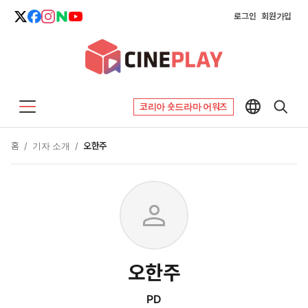
로그인
회원가입
코리아 숏드라마 어워즈
홈
/
기자 소개
/
오한주
person
오한주
PD