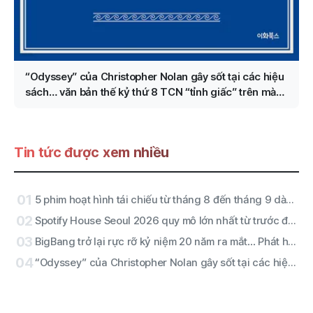
“Odyssey” của Christopher Nolan gây sốt tại các hiệu
sách… văn bản thế kỷ thứ 8 TCN “tỉnh giấc” trên màn
ảnh
Tin tức được xem nhiều
01
5 phim hoạt hình tái chiếu từ tháng 8 đến tháng 9 dành cho khán giả chưa kịp xem
02
Spotify House Seoul 2026 quy mô lớn nhất từ trước đến nay… tung dàn lineup đẳng cấp với RIIZE, Diplo, JANNABI và nhiều nghệ sĩ khác
03
BigBang trở lại rực rỡ kỷ niệm 20 năm ra mắt… Phát hành ca khúc mới ‘BiiiG’ vào ngày 19 và khởi động dự án hoành tráng ở Jamsil
04
“Odyssey” của Christopher Nolan gây sốt tại các hiệu sách… văn bản thế kỷ thứ 8 TCN “tỉnh giấc” trên màn ảnh