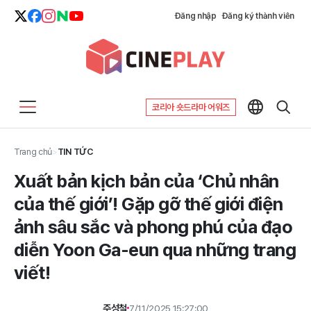
Đăng nhập
Đăng ký thành viên
코리아 숏드라마 어워즈
Trang chủ
>
TIN TỨC
Xuất bản kịch bản của ‘Chủ nhân
của thế giới’! Gặp gỡ thế giới điện
ảnh sâu sắc và phong phú của đạo
diễn Yoon Ga-eun qua những trang
viết!
주성철
7/11/2025 15:27:00