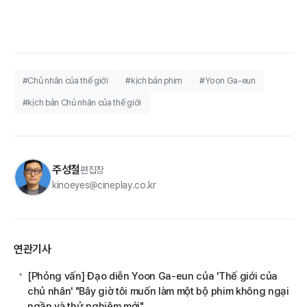
#Chủ nhân của thế giới
#kịch bản phim
#Yoon Ga-eun
#kịch bản Chủ nhân của thế giới
주성철
편집장
kinoeyes@cineplay.co.kr
연관기사
[Phỏng vấn] Đạo diễn Yoon Ga-eun của 'Thế giới của
chủ nhân' "Bây giờ tôi muốn làm một bộ phim không ngại
ngần và thử nghiệm mới"