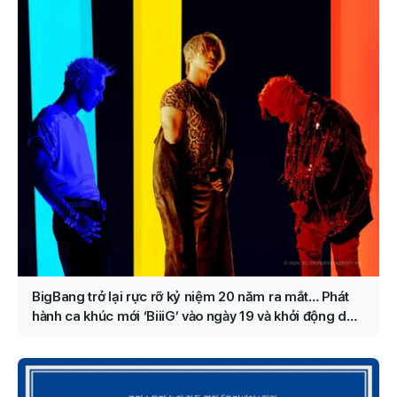
BigBang trở lại rực rỡ kỷ niệm 20 năm ra mắt… Phát
hành ca khúc mới ‘BiiiG’ vào ngày 19 và khởi động dự
án hoành tráng ở Jamsil