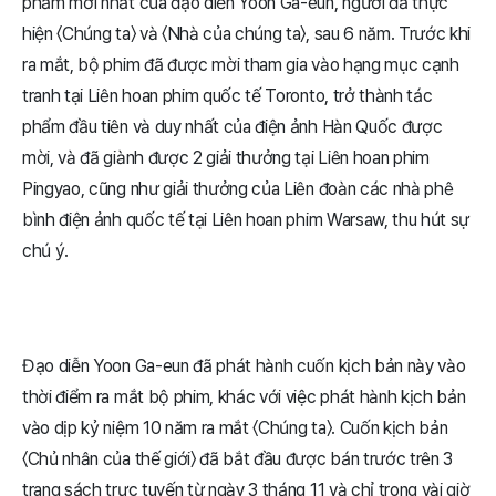
phẩm mới nhất của đạo diễn Yoon Ga-eun, người đã thực
hiện 〈Chúng ta〉 và 〈Nhà của chúng ta〉, sau 6 năm. Trước khi
ra mắt, bộ phim đã được mời tham gia vào hạng mục cạnh
tranh tại Liên hoan phim quốc tế Toronto, trở thành tác
phẩm đầu tiên và duy nhất của điện ảnh Hàn Quốc được
mời, và đã giành được 2 giải thưởng tại Liên hoan phim
Pingyao, cũng như giải thưởng của Liên đoàn các nhà phê
bình điện ảnh quốc tế tại Liên hoan phim Warsaw, thu hút sự
chú ý.
Đạo diễn Yoon Ga-eun đã phát hành cuốn kịch bản này vào
thời điểm ra mắt bộ phim, khác với việc phát hành kịch bản
vào dịp kỷ niệm 10 năm ra mắt 〈Chúng ta〉. Cuốn kịch bản
〈Chủ nhân của thế giới〉 đã bắt đầu được bán trước trên 3
trang sách trực tuyến từ ngày 3 tháng 11 và chỉ trong vài giờ