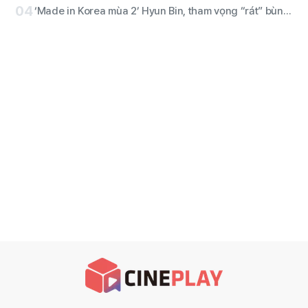
04
‘Made in Korea mùa 2’ Hyun Bin, tham vọng “rát” bùng nổ trọn vẹn! Tung ảnh nhân vật ‘Baek Ki-tae’!