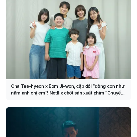
Cha Tae-hyeon x Eom Ji-won, cặp đôi “đông con như
năm anh chị em”! Netflix chốt sản xuất phim “Chuyển
nghề thành cảnh sát”!