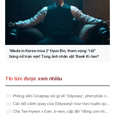
‘Made in Korea mùa 2’ Hyun Bin, tham vọng “rát”
bùng nổ trọn vẹn! Tung ảnh nhân vật ‘Baek Ki-tae’!
Tin tức được xem nhiều
01
Phóng viên Cineplay nói gì về ‘Odyssey’, phim phản chiến và câu chuyện cuốn hút của Christopher Nolan?
02
Các bối cảnh quay của 〈Odyssey〉: tour trực tuyến qua Ma-rốc, Hy Lạp, Scotland, Iceland và Ý
03
Cha Tae-hyeon x Eom Ji-won, cặp đôi “đông con như năm anh chị em”! Netflix chốt sản xuất phim “Chuyển nghề thành cảnh sát”!