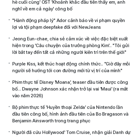
hè cuối cùng' OST 'Khoảnh khắc đầu tiên thấy em, anh
nghĩ về em cả ngày' công bố
"Hành động pháp lý" Ador cảnh báo về vi phạm quyền
lợi và tội phạm deepfake đối với NewJeans
Jeong Eun-chae, chia sẻ cảm xúc về việc đặc biệt xuất
hiện trong 'Câu chuyện của trưởng phòng Kim'.. "Tôi gửi
lời bắt tay đến tất cả những người kiên trì trên thế giới"
Purple Kiss, kết thúc hoạt động chính thức.. "Giờ đây mỗi
người sẽ hướng tới con đường mới từ vị trí của mình"
Phim thực tế Disney 'Moana', teaser đầu tiên được công
bố... Dwayne Johnson xác nhận trở lại vai 'Maui' (ra mắt
vào năm 2026)
Bộ phim thực tế 'Huyền thoại Zelda' của Nintendo lần
đầu tiên công bố, hình ảnh đầu tiên của Bo Bragason và
Benjamin Ainsworth trong trang phục
Người đã cứu Hollywood' Tom Cruise, nhận giải Danh dự