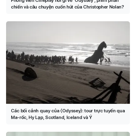
Phóng viên Cineplay nói gì về ‘Odyssey’, phim phản
chiến và câu chuyện cuốn hút của Christopher Nolan?
Các bối cảnh quay của 〈Odyssey〉: tour trực tuyến qua
Ma-rốc, Hy Lạp, Scotland, Iceland và Ý