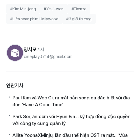
#Kim Min-jong
#Ye Ji-won
#Firenze
#Liên hoan phim Hollywood
#3 giải thưởng
양시모
기자
cineplay0714@gmail.com
연관기사
Paul Kim và Woo Gi, ra mắt bản song ca đặc biệt với đĩa
đơn 'Have A Good Time'
Park Soi, ăn cơm với Hyun Bin... ký hợp đồng độc quyền
với công ty cùng quản lý
Ailite YoonaXMinju, lần đầu thể hiện OST ra mắt.. 'Mùa