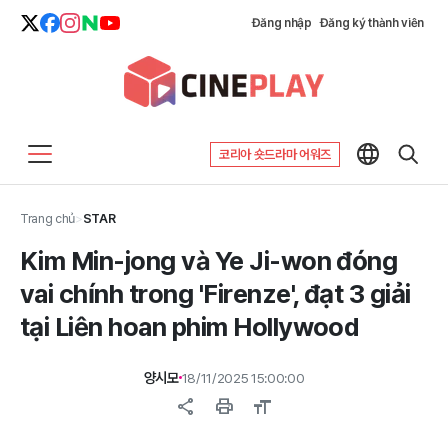
Đăng nhập
Đăng ký thành viên
코리아 숏드라마 어워즈
Trang chủ
>
STAR
Kim Min-jong và Ye Ji-won đóng
vai chính trong 'Firenze', đạt 3 giải
tại Liên hoan phim Hollywood
양시모
18/11/2025 15:00:00
share
print
format_size