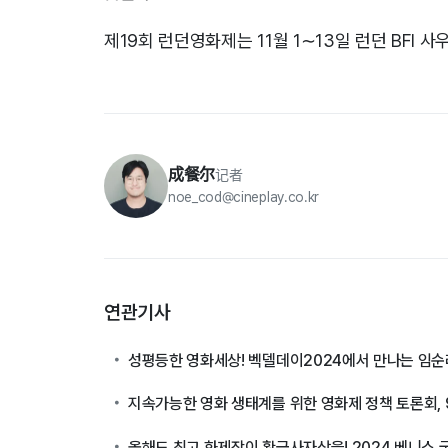
제19회 런던영화제는 11월 1∼13일 런던 BFI 사
成餐尔
记者
noe_cod@cineplay.co.kr
연관기사
성평등한 영화세상! 벡델데이2024에서 만나는 임순
지속가능한 영화 생태계를 위한 영화제 정책 토론회, 9
올해도 최고 화제작이 황금사자상을! 2024 베니스