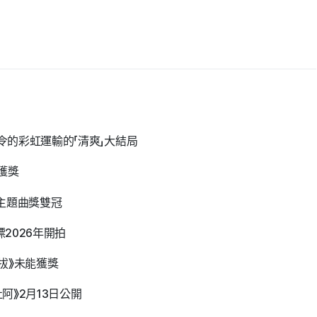
戒嚴令的彩虹運輸的「清爽」大結局
梅獲獎
畫及主題曲獎雙冠
標2026年開拍
自拔》未能獲獎
杜阿》2月13日公開