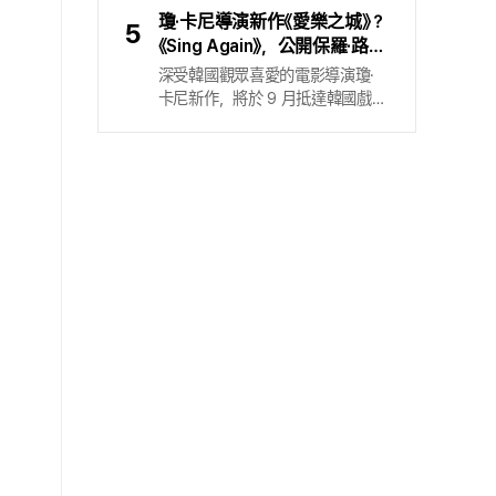
更貼近地傾聽電影的聲音. （P. S.
之祭壇』創下全球累積觀看次數 2
瓊·卡尼導演新作《愛樂之城》？
5
希望您在聽音樂的同時閱讀本文.
億次的驚人紀錄，目前正以動畫與
《Sing Again》，公開保羅·路德
）導演唐・赫茲費爾德的動畫片
網路小說等各方面的二次創作為基
X 妮克·喬納斯會面內容的宣傳
深受韓國觀眾喜愛的電影導演瓊·
〈美好的一天〉 (It’s Such a Beautiful
礎，讓世界觀向四面八方延伸. 成
預告片，確定 9 月 2 日上映
卡尼新作，將於 9 月抵達韓國戲
Day) 以一名記憶逐漸消失的男子
員們的真實個性與喜好被細膩地融
院. 電影 〈Sing Again〉 於 7 月 27
為主角，探問時間的本質. 身為美
入角色，粉絲展現出不只消費音樂
日公開「上線宣傳預告片」，並確定
國獨立動畫界備受肯定的導演，
體驗，還跨進敘事（storytelling）
於 9 月在韓國上映. 〈Sing Again〉
唐・赫茲費爾德堅持以簡化角色與
領域的進化.
是一部描寫為了找回失去的歌曲而
背景細節的極簡主義風格創作. 在
停滯不前的兩個人，人生重新開始
本片中，他同樣將極簡風格的手繪
唱歌的電影，同時也是由執導過
動畫與多重曝光技術的實拍畫面混
〈Once〉、 〈Begin Again〉、 〈Sing
合，並嘗試各類特效來呈現時間的
Street〉 的瓊·卡尼導演推出的最新
同時性. 由此出發的單純美學，經
作品. 公開的預告片，呈現抱著流
常在他的作品中擴展為一套實驗性
行歌手之夢、仍守著無名舞台的
技法，進而形成獨特的視覺語言.
「里克」（保羅·路德），以及在站上
巔峰後失去自信的流行歌手「丹尼」
（妮克·喬納斯），兩人彼此逐漸滲
入對方生活的過程. 雖然喜劇畫面
十分強烈，但觀眾仍可期待保羅·路
德本就會在舞台上以歌手身分活
動，以及妮克·喬納斯作為全球最頂