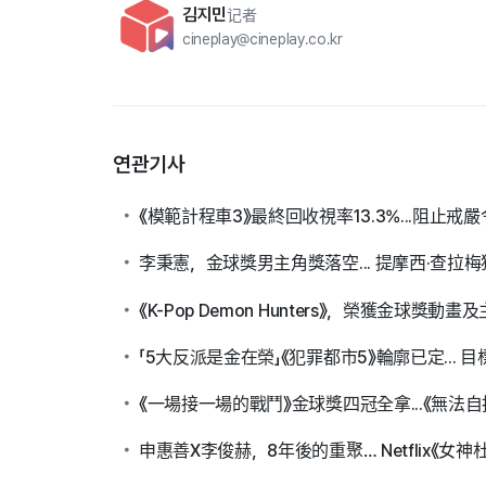
김지민
记者
cineplay@cineplay.co.kr
연관기사
《模範計程車3》最終回收視率13.3%...阻止
李秉憲，金球獎男主角獎落空... 提摩西·查拉
《K-Pop Demon Hunters》，榮獲金球獎動
「5大反派是金在榮」《犯罪都市5》輪廓已定... 目
《一場接一場的戰鬥》金球獎四冠全拿...《無法
申惠善X李俊赫，8年後的重聚… Netflix《女神