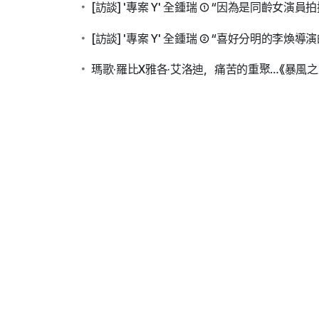
[訪談] '專案 Y' 全鍾瑞 ① “因為是同齡女演
[訪談] '專案 Y' 全鍾瑞 ② “喜好分明的李煥
瑪歌·羅比X雅各·艾洛迪，痛苦的重聚…《暴風