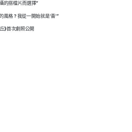
員拍攝的搭檔片而選擇”
導演的風格？我從一開始就是‘喜’”
之丘》首次劇照公開