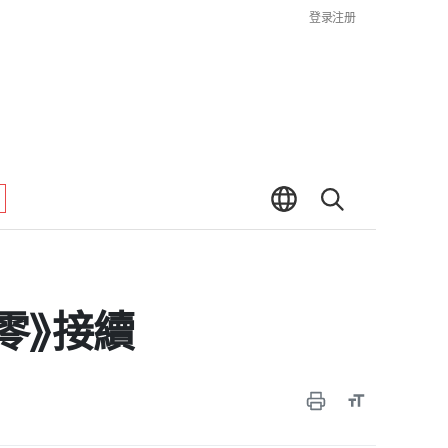
登录
注册
場零》接續