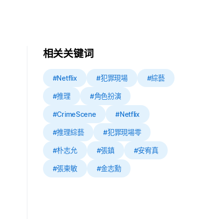
相关关键词
#Netflix
#犯罪現場
#綜藝
#推理
#角色扮演
#CrimeScene
#Netflix
#推理綜藝
#犯罪現場零
#朴志允
#張鎮
#安宥真
#張東敏
#金志勳