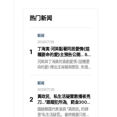
热门新闻
新闻
2026/7/25
丁海寅·河英黏著同居愛情《這
1
種要命的愛》主預告公開… 8月
7日登陸Netflix
河英與丁海寅的喜劇愛情 〈這種要
命的愛〉 釋出主海報與預告. 失憶檢
察官與厚臉皮自稱男友的黏著同居
Netflix 原創影集 〈這種要命的愛〉
新闻
於 7 月 24 日公開主海報與預告.
〈這種要命的愛〉 是一部浪漫喜劇，
2026/7/29
描寫被記憶蒙上陰影的檢察官高恩
黃政民，私生活疑雲散播者亮
2
塞一角由河英飾演；而自稱是男
刀…「跟蹤犯所為，罰金300萬
友、堅持要追隨的拳擊教練張太河
韓元」
圍繞韓國代表演員 「黃政民」 的肆
一角則由丁海寅飾演，兩人在全新
意「私生活疑雲」，最終揭露只是某
相遇中展開讓人心動又黏著的同居