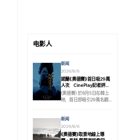
尖的男子偶像團體成員所展現的默
契，將吸引觀眾目光.
电影人
新闻
2026/8/6
諾蘭《奧德賽》首日吸29萬
人次 CinePlay記者評：
好看也反戰
〈奧德賽〉 於8月5日在韓上
映，首日即吸引29萬名觀
眾. 北美票房熱度可望延續
至韓國. 由克里斯多福·諾蘭
新闻
執導，馬特·戴蒙、湯姆·霍
蘭德、安海瑟薇、羅伯特·
2026/8/6
帕丁森、詹達雅·科爾曼、
《奧德賽》取景地線上導
莎曼莎·莫頓、查理茲·塞隆