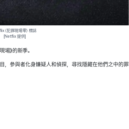
flix 〈犯罪現場零〉 標誌

[Netflix 提供]
罪現場》的新季。
節目，參與者化身嫌疑人和偵探，尋找隱藏在他們之中的罪