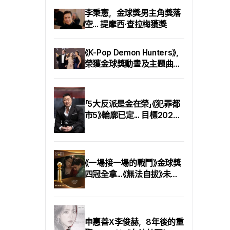
主角的視角帶領觀眾，最終
長戰爭落幕的「特洛伊木馬」
李秉憲，金球獎男主角獎落
又回到第一幕.
場景，是在摩洛哥艾薩烏伊
空... 提摩西·查拉梅獲獎
拉（Essaouira）拍攝. 該場
景除了半埋在海灘上的木
《K-Pop Demon Hunters》，
馬與最後留下的士兵西農
榮獲金球獎動畫及主題曲獎
（艾略特·佩吉）之外，宛
如一片空茫大海般的自然
雙冠
景觀最能抓住觀眾目光.
「5大反派是金在榮」《犯罪都
市5》輪廓已定... 目標2026
年開拍
《一場接一場的戰鬥》金球獎
四冠全拿...《無法自拔》未能
獲獎
申惠善X李俊赫，8年後的重