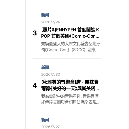
名跟蹤狂的惡意捏造. 所屬公司方
生活，現也讓外界對兩人的化學反
面明確指出，該項謠言的源頭正是
應相當期待. 在「龜津甜餅小鎮」綻
新闻
持續犯下 「跟蹤犯罪」 的嫌疑犯，並
放的歡樂日常與神秘 公開的主預
預告將祭出毫不妥協的重拳. 走上
2026/7/24
告中，呈現了失去記憶後醒來的恩
法律審判台的跟蹤狂，虛假爆料的
塞與太河的初次相遇，以及在「龜
〔照片&〕ENHYPEN 首度闖進 K-
3
始末29日，「黃政民」的所屬公司
津甜餅小鎮」背景下發生的各種逗
POP 首個美國《Comic-Con》
「Sam Company」 發表正式立場，
趣事件. 儘管在平靜的日常之中，
……〈Dark Moon〉累積 2 億次
規模最盛大的大眾文化盛會聖地牙
針對眼前事態表明強硬態度. 依所
恩塞支離破碎的記憶與太河疑雲重
觀看的粉絲集結
哥《Comic-Con》（SDCC）迎來了
屬公司說法，近來在網路上肆虐的
重的身影，仍暗示了這段關係背後
K-POP 偶像的首度入場. 主角正是
惡性貼文撰寫者，正是長期以來不
藏著巨大的祕密，強烈勾動觀眾的
組合『ENHYPEN』. 他們在 23 日
斷騷擾該名演員的跟蹤狂. 案情嚴
好奇心. 8月7日透過Netflix與全球
新闻
（當地時間）於美國聖地牙哥會展
重到去年已進行刑事告訴. 司法機
觀眾相會 堅實的故事與製作陣容
中心舉行的活動中以座談嘉賓身分
2026/7/30
關的判斷同樣明確. 法院對該名嫌
也進一步增添期待.
登場，與累積觀看次數突破 2 億次
疑犯命令了三次的 「接近禁止」 等
【秋雅英的音樂盒】唐・赫茲費
4
的熱門網路漫畫『Dark Moon』的全
暫時性處分，最終則在認定跟蹤指
爾德《美好的一天》與斯美塔那
球粉絲相遇，證明了 K 內容的嶄新
控成立後，發布 「罰金300萬韓元」
〈伏爾塔瓦〉蘊含的生命之美
我為電影中的音樂着迷. 音樂有時
擴展性. 2 億次觀看的神話，站上
的簡易命令. 換言之，這已不只是
能傳達畫面與台詞無法完全表現的
《Comic-Con》核心的 K-Story IP這
單純散播謠言，而是被法律認定為
人物內心情感，也是窺見創作者潛
次全球行動的關鍵媒介，是反映
明確的犯罪行為. 事態的起因，是
在意圖的一扇窗口. 對我而言，理
『ENHYPEN』世界觀的 Hive 原創故
近期透過社群網站（SNS）迅速擴
新闻
解電影配樂是接近電影的一種路
事『Dark Moon』. 描寫吸血鬼少年
散的一則不明出處的貼文.
徑. 《秋雅英的音樂盒》透過音樂，
2026/7/27
敘事的網路漫畫『Dark Moon：月