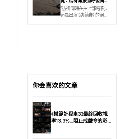
覽：馬特·戴蒙直呼像同時
等人主演的這部電影，將希
拍七部片
「彷彿同時在拍七部電影」.
臘的英雄史詩 「奧德賽亞」
這是出演 〈奧德賽〉 的演員
移上銀幕. 故事描寫的是在
馬特·戴蒙的說法. 之所以有
希臘聯軍與特洛伊之戰以
這番感想，是因為偏好底片
聯軍勝利收場後，欲返鄉伊
實拍的導演克里斯多佛·諾
薩卡的奧德修斯王(馬特·戴
蘭，這回也為 〈奧德賽〉 安
蒙)所遭遇的種種怪異旅程.
排了遍及多地的外景拍攝.
北美觀眾與搶先觀賞的國
拍攝一路在不同地點之間
內影迷已給出好評，
切換，才剛熟悉就得離開、
CinePlay記者也看了〈奧德
才剛適應環境又完全改變；
賽〉，以下整理他們的觀後
馬特·戴蒙形容，自己幾乎
感. 諾蘭的「你們要如何活
每一刻都得重新調整狀態.
著. 」這已經不算新鮮，但放
你会喜欢的文章
那麼， 〈奧德賽〉 究竟在哪
諸諾蘭整體電影作品的主
裡、又是如何完成拍攝. 不
題，「歸鄉」是貫穿始終的線
妨跟著這篇文章走一趟「〈奧
索. 從 〈全面啟動〉(2010)、
德賽〉線上導覽」. 文中提到
〈星際效應〉(2014)到 〈敦克
的景點以及全片完整取景
《模範計程車3》最終回收視
爾克〉(2017)，他的角色總
地，都可在此查閱. 摩洛哥
率13.3%...阻止戒嚴令的彩
是在「回家的路」上. 讓他聲
艾薩烏伊拉 - 特洛伊的海灘
虹運輸的「清爽」大結局
名大噪的作品 〈記憶拼圖〉
作為奧德修斯王（馬特·戴
(2001) 以倒敘時間與失憶
蒙）壯闊旅程、同時宣告漫