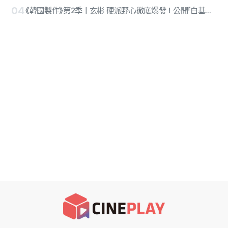
04
《韓國製作》第2季｜玄彬 硬派野心徹底爆發！公開「白基泰」角色定格照