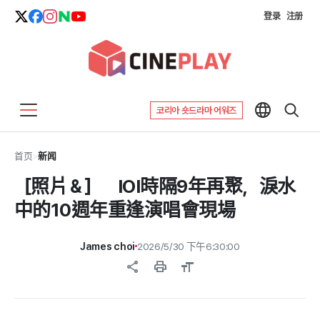
登录
注册
코리아 숏드라마 어워즈
首页
>
新闻
［照片＆］ IOI時隔9年再聚，淚水
中的10週年重逢演唱會現場
James choi
2026/5/30 下午6:30:00
share
print
format_size