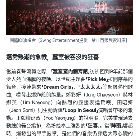
團體IOI演唱會［Swing Entertainment提供。禁止再販與資料庫］
選秀熱潮的象徵，蠶室被吞沒的狂喜
當前奏聲流轉之際，
「蠶室室內體育館」
彷彿回到9年前那個
令人熱血沸騰的夜晚。以世紀主題曲
「Pick Me」
拉開序幕的
舞台，接連帶來
「Dream Girls」
、
「太太太太」
等超級熱門歌
曲，噴發出爆炸般的能量。鄭彩妍（Jung Chaeyeon）與林
娜英（Lim Nayoung）向熱烈的應援表達驚嘆，田昭妍
（Jeon Somi）則生動訴說
「Loop In Seoul」
演唱會帶來的激
動。正如柳延政（Yoo Yeonjung）的說明般，完美重現過去
動線的舞台編排，為粉絲奉上強烈的
「狂喜」
。當
「陣雨」
響起
時，爆發出的舉手鼓掌，是他們的音樂仍穿透大眾心臟的