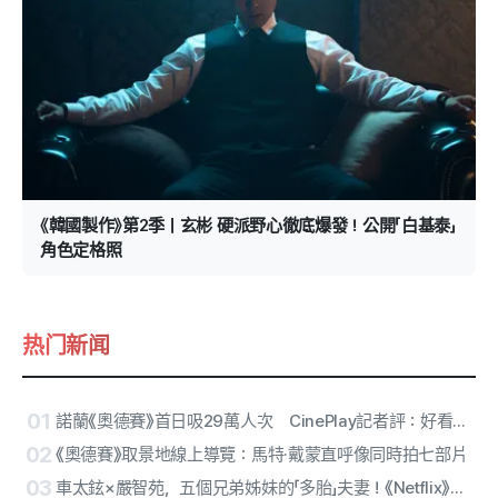
《韓國製作》第2季｜玄彬 硬派野心徹底爆發！公開「白基泰」
角色定格照
热门新闻
01
諾蘭《奧德賽》首日吸29萬人次 CinePlay記者評：好看也反戰
02
《奧德賽》取景地線上導覽：馬特·戴蒙直呼像同時拍七部片
03
車太鉉×嚴智苑，五個兄弟姊妹的「多胎」夫妻！《Netflix》電影《復職警察》製作確定