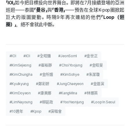
「IOI」
如今把目標投向世界舞台。即將在7月接續登場的亞洲
巡迴——泰國
「曼谷」
與
「香港」
——預告在全球K-pop圈掀起
巨大的版圖變動。時隔9年再次連結的他們
「Loop（迴
圈）」
，絕不會就此中斷。
#IOI
#IOI
#全昭彌
#JeonSomI
#金世正
#KimSejeong
#崔裕靜
#ChoiYoojung
#金昭旻
#KimChungha
#金所娥
#KimSohye
#朱潔瓊
#Kyulkyung
#鄭彩妍
#JungChaeyeon
#金道演
#KimDoyeon
#康美娜
#KangMina
#林娜英
#LimNayoung
#柳延政
#YooYeonjung
#Loop In Seoul
#10週年
#Kpop
#演唱會