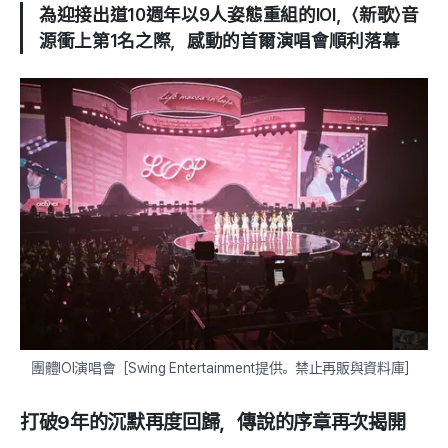
為迎接出道10週年以9人姿態重組的IOI，〈新歌〉音
源衝上第1名之際，感動的首爾演唱會順利落幕
團體IOI演唱會［Swing Entertainment提供。禁止再販與資料庫］
打破9年的沉默再度回歸，傳說的序章再次揭開