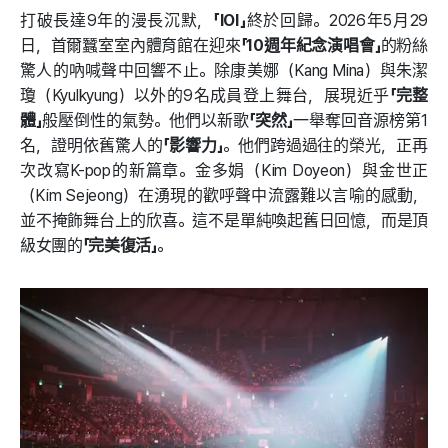
打破長達9年的漫長沉默，
「IOI」
終於回歸。2026年5月29
日，首爾蠶室室內體育館在迎來
「10週年紀念演唱會」
的粉絲
驚人的吶喊聲中回響不止。除康美娜（Kang Mina）與朱潔
瓊（Kyulkyung）以外的9名成員登上舞台，展現近乎
「完整
體」
般壓倒性的氣勢。他們以新歌
「突然」
一舉奪回音源榜第1
名，證明依舊驚人的
「影響力」
。他們跨過過往的榮光，正再
次改寫K-pop的新篇章。金多娟（Kim Doyeon）與金世正
（Kim Sejeong）在湧現的歡呼聲中流露難以言喻的感動，
並不掩飾舞台上的欣喜。這不是單純喚起舊日回憶，而是頂
級女團的
「完美復活」
。