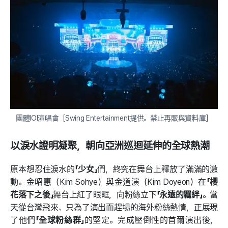
團體IOI演唱會［Swing Entertainment提供。禁止再販與資料庫］
以淚水證明凝聚，朝向亞洲巡迴延伸的全球熱潮
原本想忍住淚水的
「少女」
們，終究在舞台上釋放了滿滿的激
動。金昭惠（Kim Sohye）與金道演（Kim Doyeon）在
「櫻
花落下之後」
舞台上紅了眼眶，向粉絲立下
「永遠的羈絆」
。當
天從台灣飛來、只為了演出而趕場的海外粉絲熱情，正展現
了他們
「全球粉絲群」
的堅定。完成壓倒性的首爾演出後，