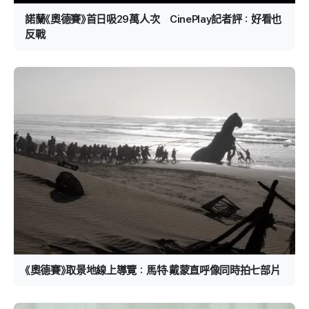
諾蘭《奧德賽》首日吸29萬人次 CinePlay記者評：好看也
反戰
《奧德賽》取景地線上導覽：馬特·戴蒙直呼像同時拍七部片