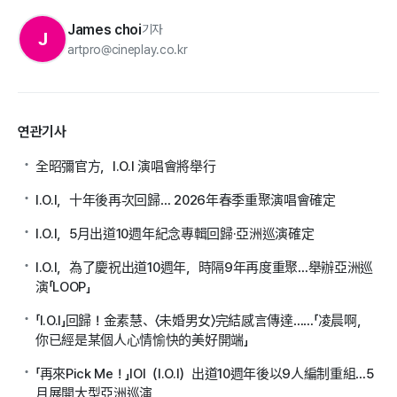
James choi
기자
J
artpro@cineplay.co.kr
연관기사
全昭彌官方，I.O.I 演唱會將舉行
I.O.I，十年後再次回歸… 2026年春季重聚演唱會確定
I.O.I，5月出道10週年紀念專輯回歸·亞洲巡演確定
I.O.I，為了慶祝出道10週年，時隔9年再度重聚…舉辦亞洲巡
演「LOOP」
「I.O.I」回歸！金素慧、〈未婚男女〉完結感言傳達……「凌晨啊，
你已經是某個人心情愉快的美好開端」
「再來Pick Me！」IOI（I.O.I）出道10週年後以9人編制重組…5
月展開大型亞洲巡演