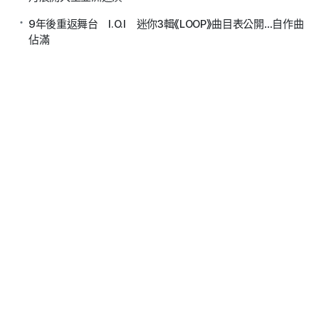
9年後重返舞台 I.O.I 迷你3輯《LOOP》曲目表公開…自作曲
佔滿