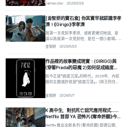
James choi
2026/5/26
[金智妍的寶石盒] 你其實早就認識李孝
濟！《Girigo》李孝濟
我第一次見到李孝濟，或者更確切地說，是
誤以為我第一次見到他，是在一間小劇場。
今年初，李孝濟在青年劇團『貓頭鷹華爾茲』
金智妍
2026/5/20
的舞台劇 〈現實逃避者〉...
作品裡的故事變成現實：〈GIRIGO〉與
〈穿著Prada的惡魔 2〉如何促成過度沉
浸
如今正是『過度沉浸』的時代。2026年，內容
圈的主題或許就是『過度沉浸』。〈與王同住的
男人〉的觀眾為了感受端宗的悲傷而前往寧越
的靑靈浦；另一方面，看了〈撒木池〉...
金智妍
2026/5/7
K 高中生，對抗死亡詛咒應用程式……
Netflix 首部 YA 恐怖片《奪命許願》今
（24 日）公開
Netflix 推出全新系列 〈奪命許願〉 即將公開，