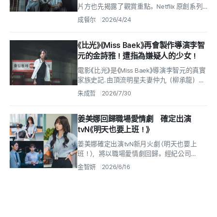
片方也先揭露了觀賞重點。Netflix 原創系列
〈奪命許願〉 描述一群因「能實現願望」的應用程
成餐尔
2026/4/24
式「奪命許...
《比光》《Miss Baek》再會製作導演李智
元的金詩雅！遭指為嫌疑人的少女！
電影《比光》是《Miss Baek》導演李智元的真實
家族史記. 由頂流明星夫妻仲九（柳承龍）與
南美（河智苑）在仲九女兒東珠（金詩雅）
朱成哲
2026/7/30
忽然出現後，婚姻走向破裂.
姜美娜回歸職場愛情劇 確定出演
tvN《明天也要上班！》
姜美娜確定出演tvN新月火劇 〈明天也要上
班！〉，將以職場愛情劇回歸。經紀公司
Story J Company 16日透露，姜美娜將在22
金智妍
2026/6/16
日首播的...