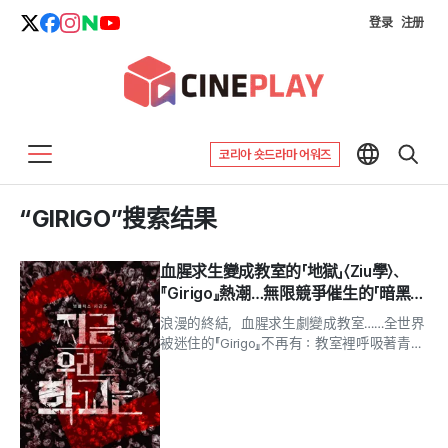
登录
注册
코리아 숏드라마 어워즈
“GIRIGO”搜索结果
血腥求生變成教室的「地獄」〈Ziu學〉、
『Girigo』熱潮…無限競爭催生的「暗黑校
園」進化
浪漫的終結，血腥求生劇變成教室……全世界
被迷住的『Girigo』不再有：教室裡呼吸著青澀
初戀的浪漫。手機螢幕裡那款詭異的應用程
式，將十幾歲少年的日常殘酷地改寫成...