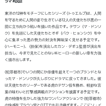
ラマ #説話
東洋の12神をモチーフにしたシリーズ 〈トゥエルブ〉は、人間
を守るために人間の姿で生きている12人の天使たちが悪の一
団に立ち向かう戦いを描いた作品です。テサン（マ・ドンソ
ク）を先頭にした天使たちとオギ（パク・ヒョンシク）を中
心に集まった悪の勢力の対決を興味深く見せる予定です。
〈ハーモニー〉、 〈担保〉を演出したカン・デギュ監督が演出を
担当し、今まで見たことのないK-ヒーローの新しい章を力強
く描き出します。
〈犯罪都市〉でいつの間にか俳優を超えて一つのブランドとな
ったマ・ドンソクが久しぶりにドラマに戻ってきました。彼
は天使たちのリーダーである虎のテサン役を務め、軽妙な言
葉の味わいと打撃感満載のアクションを披露する予定です。
虎の特徴を生かした強力なワンパンアクションで 〈犯罪都市〉
の快感をブラウン管とOTTでも引き継ぎます。ここにソ・イ