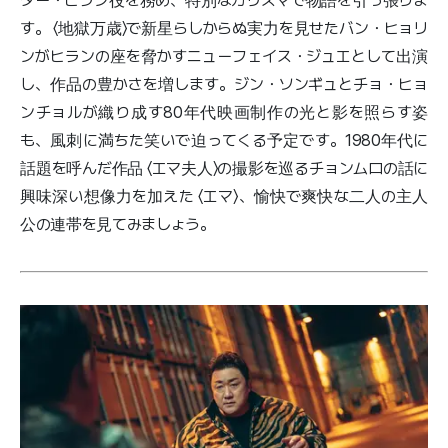
ター・ヒラン役を務め、特別なカリスマで物語を引っ張りま
す。 〈地獄万歳〉で新星らしからぬ実力を見せたバン・ヒョリ
ンがヒランの座を脅かすニューフェイス・ジュエとして出演
し、作品の豊かさを増します。ジン・ソンギュとチョ・ヒョ
ンチョルが織り成す80年代映画制作の光と影を照らす姿
も、風刺に満ちた笑いで迫ってくる予定です。1980年代に
話題を呼んだ作品 〈エマ夫人〉の撮影を巡るチョンムロの話に
興味深い想像力を加えた 〈エマ〉、愉快で爽快な二人の主人
公の連帯を見てみましょう。