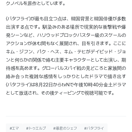
クノベルを原作としています。
〈バタフライ〉が最も目立つ点は、韓国背景と韓国俳優が多数
出演する点です。馴染みのある場所で現実的な衝撃戦や爆
発シーンなど、ハリウッドブロックバスター級のスケールの
アクションが休む間もなく展開され、目を引きます。ここに
キム・ジフン、パク・ヘス、キム・テヒがデイビッド・ジョ
ンと何らかの関係で絡む主要キャラクターとして出演し、期
待感を高めます。グローバルスパイ戦の見どころと家族間の
絡み合った複雑な感情をしっかりとしたドラマで描き出す
〈バタフライ〉は8月22日からtvNで午後10時40分金土ドラマ
として放送され、その後ティービングで視聴可能です。
#エマ
#トゥエルブ
#暴君のシェフ
#バタフライ