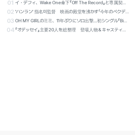
01
イ・デフィ、Wake One傘下『Off The Record』と専属契約確定…オールラウンダー・アーティストのソロ第2幕
02
'ハンラン' 指名미監督 映画の殿堂を沸かす「今年のベクデルエイリアン」部門に選定
03
OH MY GIRLのミミ、11年ぶりにソロ出撃…初シングル『Bish Bash Bosh』で堂々宣言
04
『オデッセイ』主要20人を総整理 登場人物＆キャスティング事典