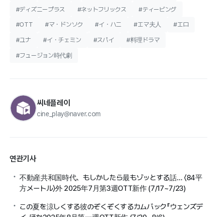
#ディズニープラス
#ネットフリックス
#ティービング
#OTT
#マ・ドンソク
#イ・ハニ
#エマ夫人
#エロ
#ユナ
#イ・チェミン
#スパイ
#料理ドラマ
#フュージョン時代劇
씨네플레이
cine_play@naver.com
연관기사
不動産共和国時代、もしかしたら最もゾッとする話… 〈84平
方メートル〉外 2025年7月第3週OTT新作 (7/17~7/23)
この夏を涼しくする彼のぞくぞくするカムバック『ウェンズデ