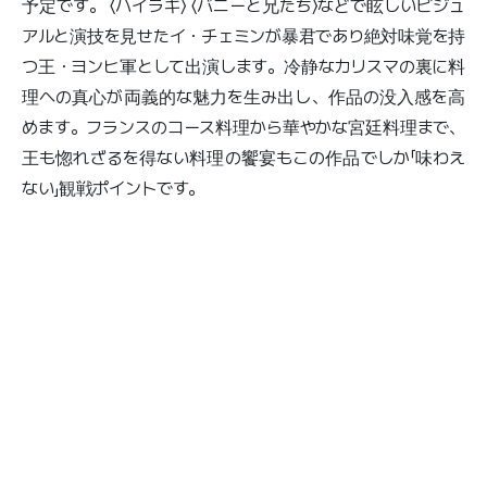
予定です。 〈ハイラキ〉 〈バニーと兄たち〉などで眩しいビジュ
アルと演技を見せたイ・チェミンが暴君であり絶対味覚を持
つ王・ヨンヒ軍として出演します。冷静なカリスマの裏に料
理への真心が両義的な魅力を生み出し、作品の没入感を高
めます。フランスのコース料理から華やかな宮廷料理まで、
王も惚れざるを得ない料理の饗宴もこの作品でしか「味わえ
ない」観戦ポイントです。