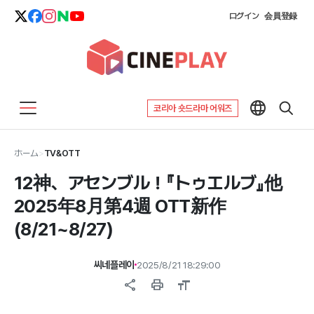
ログイン
会員登録
코리아 숏드라마 어워즈
ホーム
>
TV&OTT
12神、アセンブル！『トゥエルブ』他
2025年8月第4週 OTT新作
(8/21~8/27)
씨네플레이
2025/8/21 18:29:00
share
print
format_size