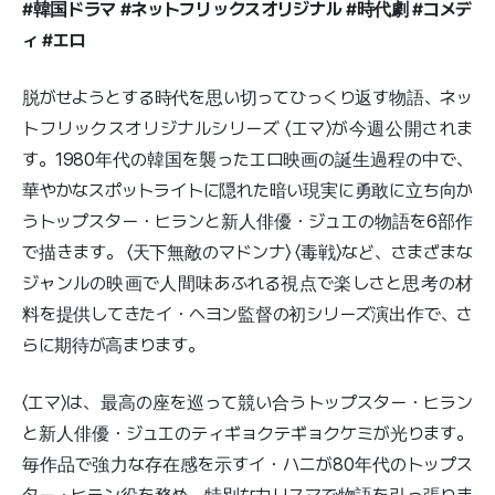
#韓国ドラマ #ネットフリックスオリジナル #時代劇 #コメデ
ィ #エロ
脱がせようとする時代を思い切ってひっくり返す物語、ネッ
トフリックスオリジナルシリーズ 〈エマ〉が今週公開されま
す。1980年代の韓国を襲ったエロ映画の誕生過程の中で、
華やかなスポットライトに隠れた暗い現実に勇敢に立ち向か
うトップスター・ヒランと新人俳優・ジュエの物語を6部作
で描きます。 〈天下無敵のマドンナ〉 〈毒戦〉など、さまざまな
ジャンルの映画で人間味あふれる視点で楽しさと思考の材
料を提供してきたイ・ヘヨン監督の初シリーズ演出作で、さ
らに期待が高まります。
〈エマ〉は、最高の座を巡って競い合うトップスター・ヒラン
と新人俳優・ジュエのティギョクテギョクケミが光ります。
毎作品で強力な存在感を示すイ・ハニが80年代のトップス