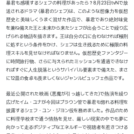
暴君も感嘆するシェフの料理があったら？8月23日tvNで放
送されるドラマ 〈暴君のシェフ〉は、このような想像力を仮想
歴史と美味しくうまく混ぜた作品で、暴君であり絶対味覚
を兼ね備えた王と未来から来たシェフが出会うことで繰り広
げられる物語を描きます。王は自分の口に合わなければ極刑
に処すという条件をかけ、シェフは生き残るために極限の料
理スキルを見せなければなりません。仮想歴史ファンタジー
に時間旅行物、さらに与えられたミッションを通過できなけ
ればすぐに人生脱落というサバイバル要素まで備えた、まさ
に12皿の食卓も羨ましくないジャンルビュッフェ作品です。
最近公開された映画 〈悪魔が引っ越してきた〉で熱演を繰り
広げたイム・ユナが今回はブラウン管で暴君も惚れる料理を
披露するシェフ・ユン・ジヨン役を務めました。作品のため
に料理学校まで通う情熱を見せ、厳しい現実の中でも夢に
向かって走るポジティブなエネルギーで視聴者を惹きつける