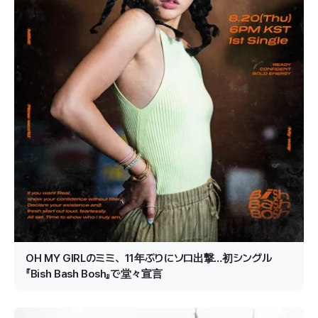
OH MY GIRLのミミ、11年ぶりにソロ出撃…初シングル
『Bish Bash Bosh』で堂々宣言